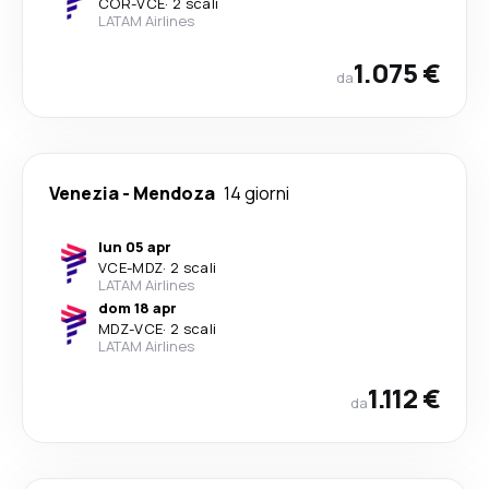
COR
-
VCE
·
2 scali
LATAM Airlines
1.075 €
da
Venezia
-
Mendoza
14 giorni
lun 05 apr
VCE
-
MDZ
·
2 scali
LATAM Airlines
dom 18 apr
MDZ
-
VCE
·
2 scali
LATAM Airlines
1.112 €
da