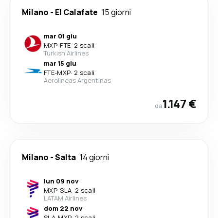
Milano
-
El Calafate
15 giorni
mar 01 giu
MXP
-
FTE
·
2 scali
Turkish Airlines
mar 15 giu
FTE
-
MXP
·
2 scali
Aerolineas Argentinas
1.147 €
da
Milano
-
Salta
14 giorni
lun 09 nov
MXP
-
SLA
·
2 scali
LATAM Airlines
dom 22 nov
SLA
-
MXP
·
2 scali