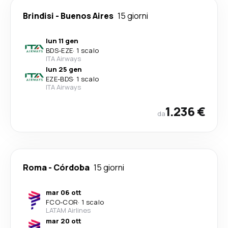
Brindisi
-
Buenos Aires
15 giorni
lun 11 gen
BDS
-
EZE
·
1 scalo
ITA Airways
lun 25 gen
EZE
-
BDS
·
1 scalo
ITA Airways
1.236 €
da
Roma
-
Córdoba
15 giorni
mar 06 ott
FCO
-
COR
·
1 scalo
LATAM Airlines
mar 20 ott