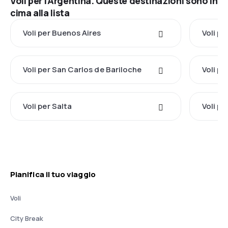
Voli per l'Argentina. Queste destinazioni sono in
cima alla lista
Voli per Buenos Aires
Voli p
Voli per San Carlos de Bariloche
Voli p
Voli per Salta
Voli p
Pianifica il tuo viaggio
Voli
City Break