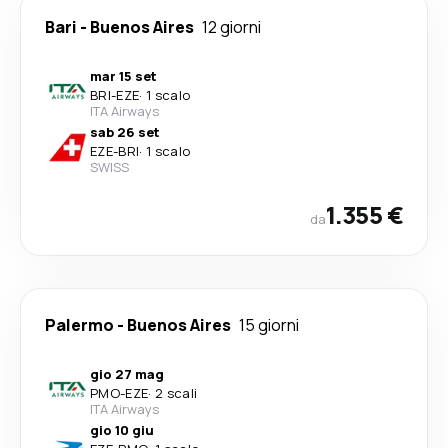
Bari
-
Buenos Aires
12 giorni
mar 15 set
BRI
-
EZE
·
1 scalo
ITA Airways
sab 26 set
EZE
-
BRI
·
1 scalo
SWISS
1.355 €
da
Palermo
-
Buenos Aires
15 giorni
gio 27 mag
PMO
-
EZE
·
2 scali
ITA Airways
gio 10 giu