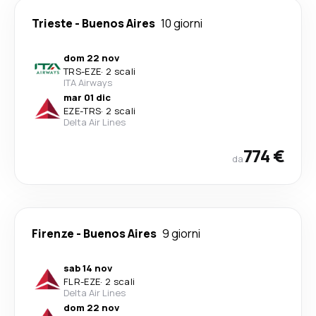
Trieste
-
Buenos Aires
10 giorni
dom 22 nov
TRS
-
EZE
·
2 scali
ITA Airways
mar 01 dic
EZE
-
TRS
·
2 scali
Delta Air Lines
774 €
da
Firenze
-
Buenos Aires
9 giorni
sab 14 nov
FLR
-
EZE
·
2 scali
Delta Air Lines
dom 22 nov