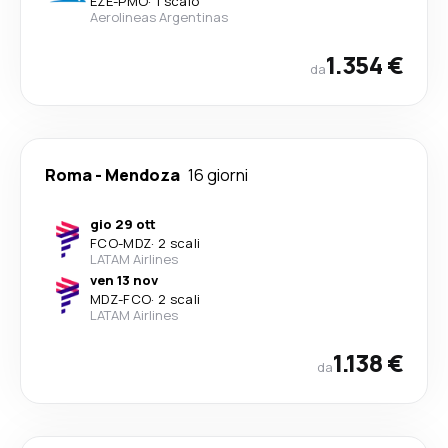
EZE
-
PMO
·
1 scalo
Aerolineas Argentinas
1.354 €
da
Roma
-
Mendoza
16 giorni
gio 29 ott
FCO
-
MDZ
·
2 scali
LATAM Airlines
ven 13 nov
MDZ
-
FCO
·
2 scali
LATAM Airlines
1.138 €
da