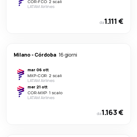
COR
-
FCO
·
2 scali
LATAM Airlines
1.111 €
da
Milano
-
Córdoba
16 giorni
mar 06 ott
MXP
-
COR
·
2 scali
LATAM Airlines
mer 21 ott
COR
-
MXP
·
1 scalo
LATAM Airlines
1.163 €
da