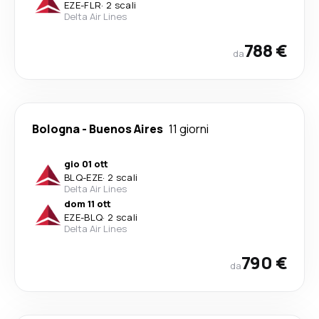
EZE
-
FLR
·
2 scali
Delta Air Lines
788 €
da
Bologna
-
Buenos Aires
11 giorni
gio 01 ott
BLQ
-
EZE
·
2 scali
Delta Air Lines
dom 11 ott
EZE
-
BLQ
·
2 scali
Delta Air Lines
790 €
da