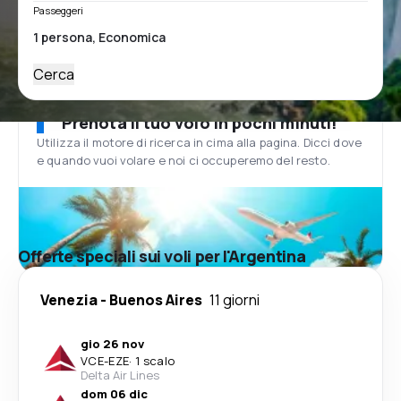
Passeggeri
Cerca
Prenota il tuo volo in pochi minuti!
Utilizza il motore di ricerca in cima alla pagina. Dicci dove
e quando vuoi volare e noi ci occuperemo del resto.
Offerte speciali sui voli per l'Argentina
Venezia
-
Buenos Aires
11 giorni
gio 26 nov
VCE
-
EZE
·
1 scalo
Delta Air Lines
dom 06 dic