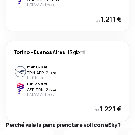
LATAM Airlines
1.211 €
da
Torino
-
Buenos Aires
13 giorni
mer 16 set
TRN
-
AEP
·
2 scali
Lufthansa
lun 28 set
AEP
-
TRN
·
2 scali
LATAM Airlines
1.221 €
da
Perché vale la pena prenotare voli con eSky?