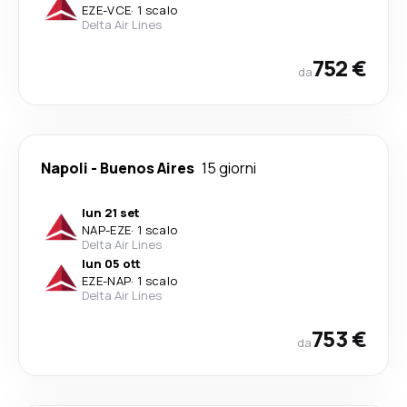
EZE
-
VCE
·
1 scalo
Delta Air Lines
752 €
da
Napoli
-
Buenos Aires
15 giorni
lun 21 set
NAP
-
EZE
·
1 scalo
Delta Air Lines
lun 05 ott
EZE
-
NAP
·
1 scalo
Delta Air Lines
753 €
da