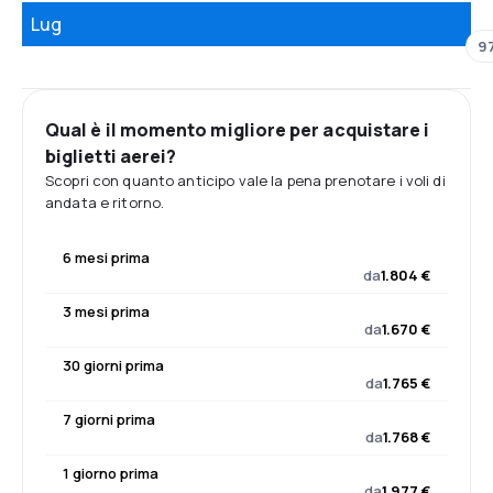
Lug
9
Qual è il momento migliore per acquistare i
biglietti aerei?
Scopri con quanto anticipo vale la pena prenotare i voli di
andata e ritorno.
6 mesi prima
da
1.804 €
3 mesi prima
da
1.670 €
30 giorni prima
da
1.765 €
7 giorni prima
da
1.768 €
1 giorno prima
da
1.977 €