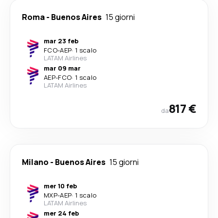
Roma
-
Buenos Aires
15 giorni
mar 23 feb
FCO
-
AEP
·
1 scalo
LATAM Airlines
mar 09 mar
AEP
-
FCO
·
1 scalo
LATAM Airlines
817 €
da
Milano
-
Buenos Aires
15 giorni
mer 10 feb
MXP
-
AEP
·
1 scalo
LATAM Airlines
mer 24 feb