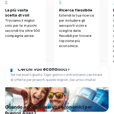
La più vasta
Ricerca flessibile
scelta di voli
Estendi la tua ricerca
Troviamo il miglior
per includere gli
volo per te in pochi
aeroporti vicini e
secondi tra oltre 500
scegli le date
compagnie aeree.
flessibili per trovare
l'opzione più
economica.
Cerchi voli economici?
Sei nel posto giusto. Ogni giorno confrontiamo centinaia
di offerte per proporti quelle migliori. Dai un'occhiata!
Quando accaparrarsi voli economici per
Buenos Aires?