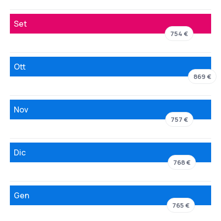
Set
754 €
Ott
869 €
Nov
757 €
Dic
768 €
Gen
765 €