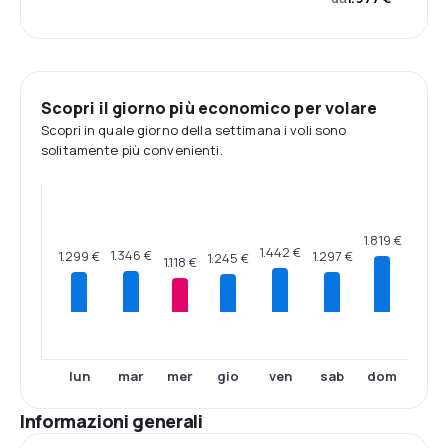
Scopri il giorno più economico per volare
Scopri in quale giorno della settimana i voli sono
solitamente più convenienti.
1.819 €
1.442 €
1.346 €
1.299 €
1.297 €
1.245 €
1.118 €
lun
mar
mer
gio
ven
sab
dom
Informazioni generali