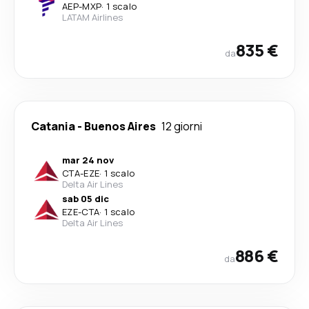
AEP
-
MXP
·
1 scalo
LATAM Airlines
835 €
da
Catania
-
Buenos Aires
12 giorni
mar 24 nov
CTA
-
EZE
·
1 scalo
Delta Air Lines
sab 05 dic
EZE
-
CTA
·
1 scalo
Delta Air Lines
886 €
da