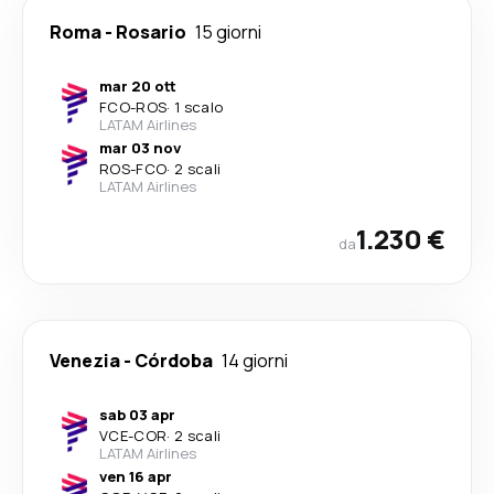
Roma
-
Rosario
15 giorni
mar 20 ott
FCO
-
ROS
·
1 scalo
LATAM Airlines
mar 03 nov
ROS
-
FCO
·
2 scali
LATAM Airlines
1.230 €
da
Venezia
-
Córdoba
14 giorni
sab 03 apr
VCE
-
COR
·
2 scali
LATAM Airlines
ven 16 apr