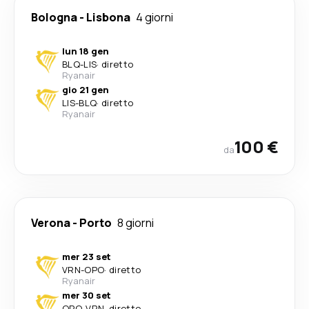
Bologna
-
Lisbona
4 giorni
lun 18 gen
BLQ
-
LIS
·
diretto
Ryanair
gio 21 gen
LIS
-
BLQ
·
diretto
Ryanair
100 €
da
Verona
-
Porto
8 giorni
mer 23 set
VRN
-
OPO
·
diretto
Ryanair
mer 30 set
OPO
-
VRN
·
diretto