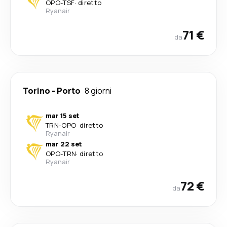
OPO
-
TSF
·
diretto
Ryanair
71 €
da
Torino
-
Porto
8 giorni
mar 15 set
TRN
-
OPO
·
diretto
Ryanair
mar 22 set
OPO
-
TRN
·
diretto
Ryanair
72 €
da