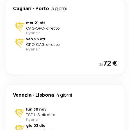
Cagliari
-
Porto
3 giorni
mer 21 ott
CAG
-
OPO
·
diretto
Ryanair
ven 23 ott
OPO
-
CAG
·
diretto
Ryanair
72 €
da
Venezia
-
Lisbona
4 giorni
lun 30 nov
TSF
-
LIS
·
diretto
Ryanair
gio 03 dic