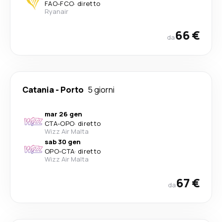
FAO
-
FCO
·
diretto
Ryanair
66 €
da
Catania
-
Porto
5 giorni
mar 26 gen
CTA
-
OPO
·
diretto
Wizz Air Malta
sab 30 gen
OPO
-
CTA
·
diretto
Wizz Air Malta
67 €
da