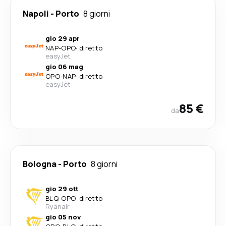
Napoli
-
Porto
8 giorni
gio 29 apr
NAP
-
OPO
·
diretto
easyJet
gio 06 mag
OPO
-
NAP
·
diretto
easyJet
85 €
da
Bologna
-
Porto
8 giorni
gio 29 ott
BLQ
-
OPO
·
diretto
Ryanair
gio 05 nov