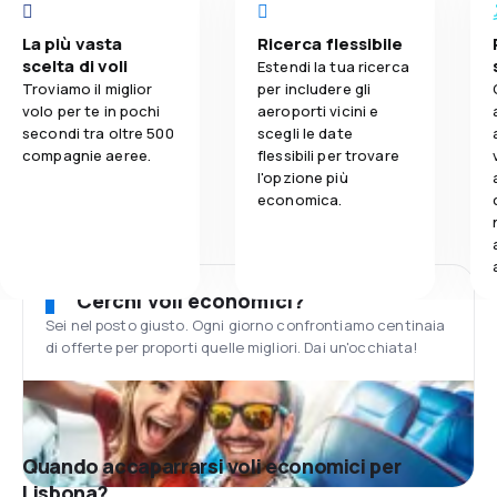
La più vasta
Ricerca flessibile
scelta di voli
Estendi la tua ricerca
Troviamo il miglior
per includere gli
volo per te in pochi
aeroporti vicini e
secondi tra oltre 500
scegli le date
compagnie aeree.
flessibili per trovare
l'opzione più
economica.
Cerchi voli economici?
Sei nel posto giusto. Ogni giorno confrontiamo centinaia
di offerte per proporti quelle migliori. Dai un'occhiata!
Quando accaparrarsi voli economici per
Lisbona?