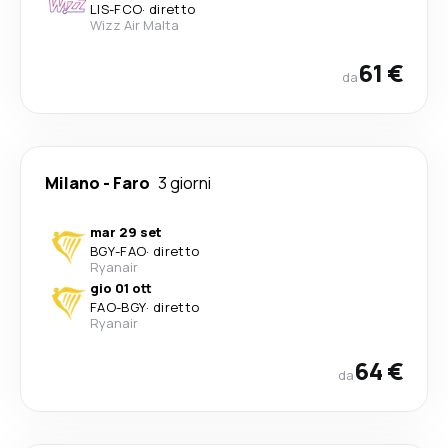
LIS
-
FCO
·
diretto
Wizz Air Malta
61 €
da
Milano
-
Faro
3 giorni
mar 29 set
BGY
-
FAO
·
diretto
Ryanair
gio 01 ott
FAO
-
BGY
·
diretto
Ryanair
64 €
da