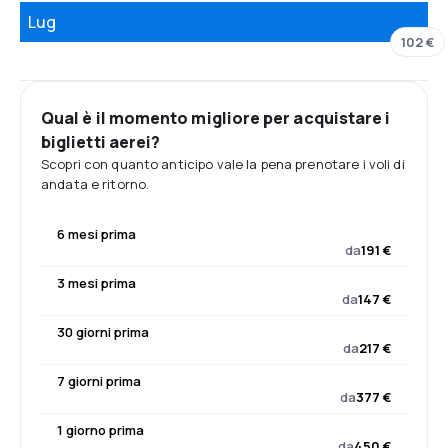
Lug
102 €
Qual è il momento migliore per acquistare i
biglietti aerei?
Scopri con quanto anticipo vale la pena prenotare i voli di
andata e ritorno.
6 mesi prima
da
191 €
3 mesi prima
da
147 €
30 giorni prima
da
217 €
7 giorni prima
da
377 €
1 giorno prima
da
450 €