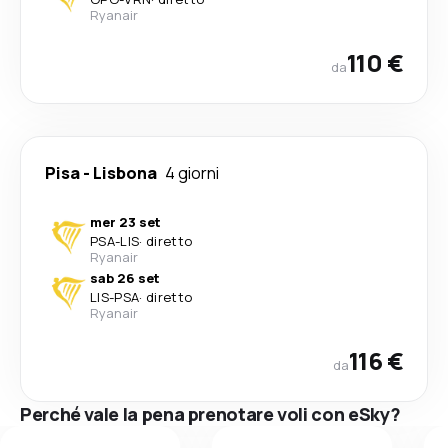
Ryanair
110 €
da
Pisa
-
Lisbona
4 giorni
mer 23 set
PSA
-
LIS
·
diretto
Ryanair
sab 26 set
LIS
-
PSA
·
diretto
Ryanair
116 €
da
Perché vale la pena prenotare voli con eSky?