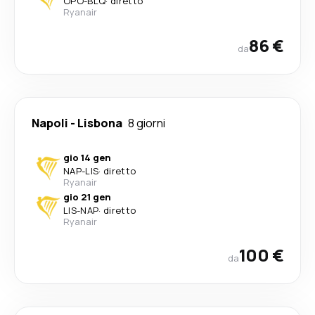
OPO
-
BLQ
·
diretto
Ryanair
86 €
da
Napoli
-
Lisbona
8 giorni
gio 14 gen
NAP
-
LIS
·
diretto
Ryanair
gio 21 gen
LIS
-
NAP
·
diretto
Ryanair
100 €
da