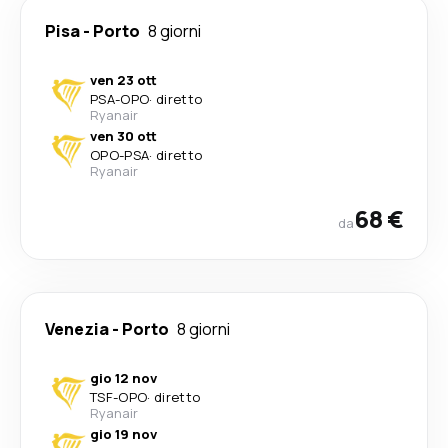
Pisa
-
Porto
8 giorni
ven 23 ott
PSA
-
OPO
·
diretto
Ryanair
ven 30 ott
OPO
-
PSA
·
diretto
Ryanair
68 €
da
Venezia
-
Porto
8 giorni
gio 12 nov
TSF
-
OPO
·
diretto
Ryanair
gio 19 nov