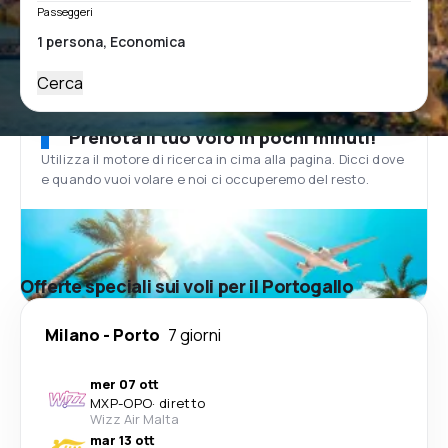
Passeggeri
Cerca
Prenota il tuo volo in pochi minuti!
Utilizza il motore di ricerca in cima alla pagina. Dicci dove
e quando vuoi volare e noi ci occuperemo del resto.
Offerte speciali sui voli per il Portogallo
Milano
-
Porto
7 giorni
mer 07 ott
MXP
-
OPO
·
diretto
Wizz Air Malta
mar 13 ott