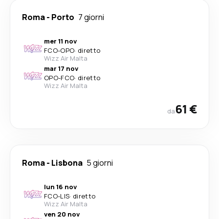
Roma
-
Porto
7 giorni
mer 11 nov
FCO
-
OPO
·
diretto
Wizz Air Malta
mar 17 nov
OPO
-
FCO
·
diretto
Wizz Air Malta
61 €
da
Roma
-
Lisbona
5 giorni
lun 16 nov
FCO
-
LIS
·
diretto
Wizz Air Malta
ven 20 nov