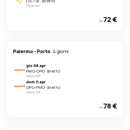
LIS
-
TSF
·
diretto
Ryanair
72 €
da
Palermo
-
Porto
4 giorni
gio 08 apr
PMO
-
OPO
·
diretto
easyJet
dom 11 apr
OPO
-
PMO
·
diretto
easyJet
78 €
da