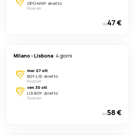
OPO
-
MXP
·
diretto
Ryanair
47 €
da
Milano
-
Lisbona
4 giorni
mar 27 ott
BGY
-
LIS
·
diretto
Ryanair
ven 30 ott
LIS
-
BGY
·
diretto
Ryanair
58 €
da