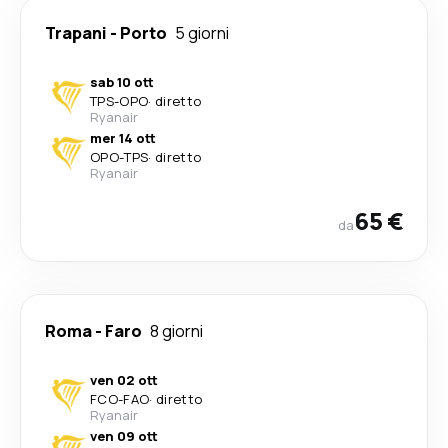
Trapani
-
Porto
5 giorni
sab 10 ott
TPS
-
OPO
·
diretto
Ryanair
mer 14 ott
OPO
-
TPS
·
diretto
Ryanair
65 €
da
Roma
-
Faro
8 giorni
ven 02 ott
FCO
-
FAO
·
diretto
Ryanair
ven 09 ott