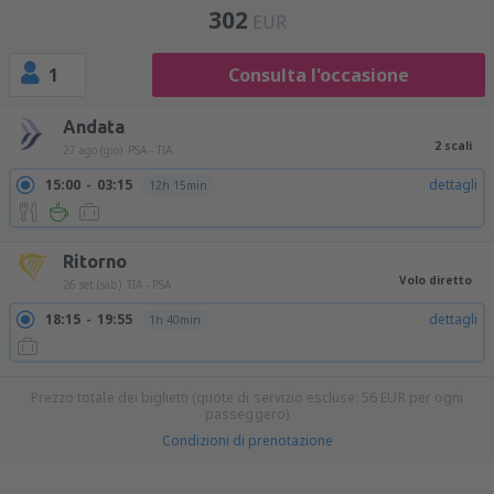
302
EUR
1
Consulta l'occasione
Andata
2 scali
27 ago (gio)
PSA - TIA
15:00
03:15
dettagli
12h 15min
Ritorno
Volo diretto
26 set (sab)
TIA - PSA
18:15
19:55
dettagli
1h 40min
Prezzo totale dei biglietti (quote di servizio escluse:
56
EUR
per ogni
passeggero)
Condizioni di prenotazione