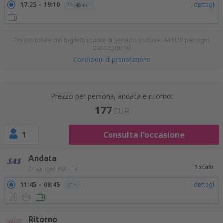
17:25
19:10
dettagli
1h 45min
Prezzo totale dei biglietti (quote di servizio escluse:
44
EUR
per ogni
passeggero)
Condizioni di prenotazione
Prezzo per persona, andata e ritorno:
177
EUR
1
Consulta l'occasione
Andata
1 scalo
27 ago (gio)
PSA - TIA
11:45
08:45
dettagli
21h
Ritorno