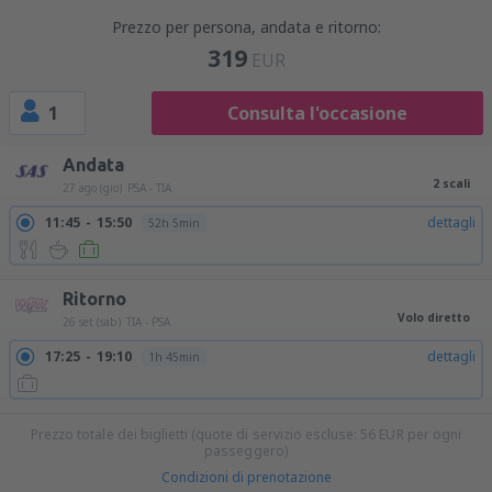
Prezzo per persona, andata e ritorno:
319
EUR
1
Consulta l'occasione
Andata
2 scali
27 ago (gio)
PSA - TIA
11:45
15:50
dettagli
52h 5min
Ritorno
Volo diretto
26 set (sab)
TIA - PSA
17:25
19:10
dettagli
1h 45min
Prezzo totale dei biglietti (quote di servizio escluse:
56
EUR
per ogni
passeggero)
Condizioni di prenotazione