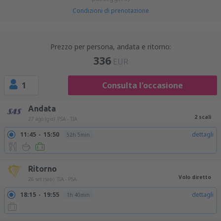
Condizioni di prenotazione
Prezzo per persona, andata e ritorno:
336
EUR
1
Consulta l'occasione
Andata
2 scali
27 ago (gio)
PSA - TIA
11:45
15:50
dettagli
52h 5min
Ritorno
Volo diretto
26 set (sab)
TIA - PSA
18:15
19:55
dettagli
1h 40min