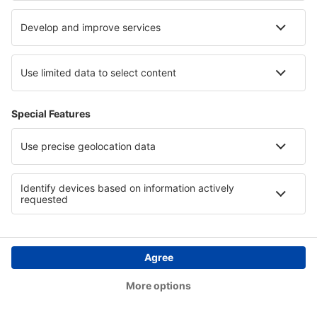
più ore
Prezzo per persona, andata e ritorno:
421
EUR
1
Consulta l'occasione
Andata
1 scalo
27 ago (gio)
PSA - TIA
15:30
22:55
dettagli
7h 25min
15:30
11:35
dettagli
20h 5min
Ritorno
Volo diretto
26 set (sab)
TIA - PSA
18:15
19:55
dettagli
1h 40min