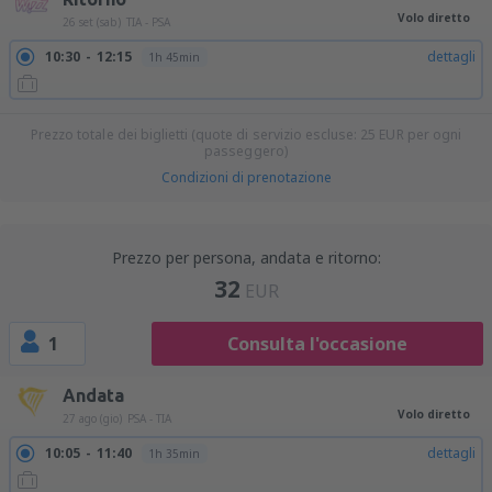
Volo diretto
26 set (sab)
TIA - PSA
10:30
12:15
dettagli
1h 45min
Prezzo totale dei biglietti (quote di servizio escluse:
25
EUR
per ogni
passeggero)
Condizioni di prenotazione
Prezzo per persona, andata e ritorno:
32
EUR
1
Consulta l'occasione
Andata
Volo diretto
27 ago (gio)
PSA - TIA
10:05
11:40
dettagli
1h 35min