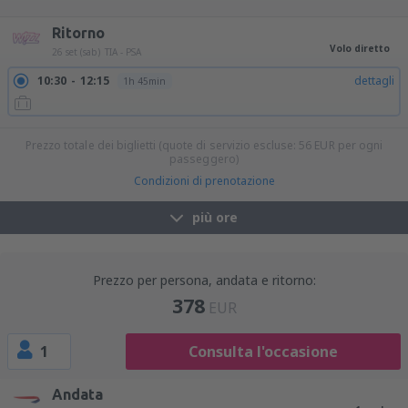
12:15
22:55
dettagli
10h 40min
21:20
11:35
dettagli
14h 15min
21:20
23:15
dettagli
25h 55min
Ritorno
Volo diretto
26 set (sab)
TIA - PSA
10:30
12:15
dettagli
1h 45min
Prezzo totale dei biglietti (quote di servizio escluse:
56
EUR
per ogni
passeggero)
Condizioni di prenotazione
più ore
Prezzo per persona, andata e ritorno:
378
EUR
1
Consulta l'occasione
Andata