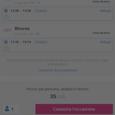
Volo diretto
27 ago (gio)
PSA - TIA
12:50
14:30
dettagli
1h 40min
Ritorno
Volo diretto
26 set (sab)
TIA - PSA
17:25
19:10
dettagli
1h 45min
Prezzo totale dei biglietti (quote di servizio escluse:
25
EUR
per ogni
passeggero)
Condizioni di prenotazione
Prezzo per persona, andata e ritorno:
35
EUR
1
Consulta l'occasione