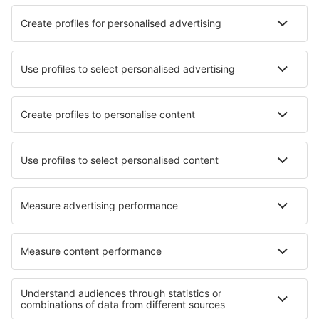
Prezzo per persona, andata e ritorno:
406
EUR
1
Consulta l'occasione
Andata
1 scalo
27 ago (gio)
PSA - TIA
15:30
22:55
dettagli
7h 25min
15:30
11:35
dettagli
20h 5min
Ritorno
Volo diretto
26 set (sab)
TIA - PSA
10:30
12:15
dettagli
1h 45min
Prezzo totale dei biglietti (quote di servizio escluse:
56
EUR
per ogni
passeggero)
Condizioni di prenotazione