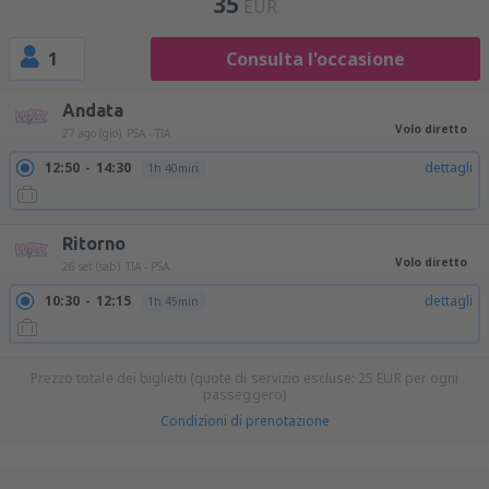
35
EUR
1
Consulta l'occasione
Andata
Volo diretto
27 ago (gio)
PSA - TIA
12:50
14:30
dettagli
1h 40min
Ritorno
Volo diretto
26 set (sab)
TIA - PSA
10:30
12:15
dettagli
1h 45min
Prezzo totale dei biglietti (quote di servizio escluse:
25
EUR
per ogni
passeggero)
Condizioni di prenotazione