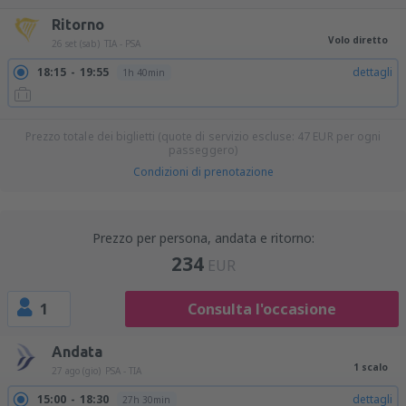
Ritorno
Volo diretto
26 set (sab)
TIA - PSA
18:15
19:55
dettagli
1h 40min
Prezzo totale dei biglietti (quote di servizio escluse:
47
EUR
per ogni
passeggero)
Condizioni di prenotazione
Prezzo per persona, andata e ritorno:
234
EUR
1
Consulta l'occasione
Andata
1 scalo
27 ago (gio)
PSA - TIA
15:00
18:30
dettagli
27h 30min