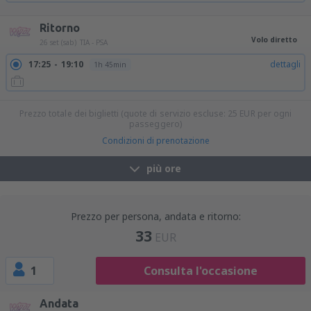
20:10
21:45
dettagli
1h 35min
Ritorno
Volo diretto
26 set (sab)
TIA - PSA
17:25
19:10
dettagli
1h 45min
Prezzo totale dei biglietti (quote di servizio escluse:
25
EUR
per ogni
passeggero)
Condizioni di prenotazione
più ore
Prezzo per persona, andata e ritorno:
33
EUR
1
Consulta l'occasione
Andata