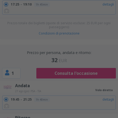
17:25
19:10
dettagli
1h 45min
Prezzo totale dei biglietti (quote di servizio escluse:
25
EUR
per ogni
passeggero)
Condizioni di prenotazione
Prezzo per persona, andata e ritorno:
32
EUR
1
Consulta l'occasione
Andata
Volo diretto
27 ago (gio)
PSA - TIA
19:45
21:25
dettagli
1h 40min
Ritorno