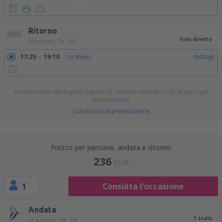
Ritorno
Volo diretto
26 set (sab)
TIA - PSA
17:25
19:10
dettagli
1h 45min
Prezzo totale dei biglietti (quote di servizio escluse:
52
EUR
per ogni
passeggero)
Condizioni di prenotazione
Prezzo per persona, andata e ritorno:
236
EUR
1
Consulta l'occasione
Andata
1 scalo
27 ago (gio)
PSA - TIA