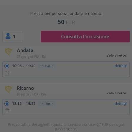
Prezzo per persona, andata e ritorno:
50
EUR
1
Consulta l'occasione
Andata
Volo diretto
27 ago (gio)
PSA - TIA
10:05
11:40
dettagli
1h 35min
20:10
21:45
dettagli
1h 35min
Ritorno
Volo diretto
26 set (sab)
TIA - PSA
18:15
19:55
dettagli
1h 40min
Prezzo totale dei biglietti (quote di servizio escluse:
27
EUR
per ogni
passeggero)