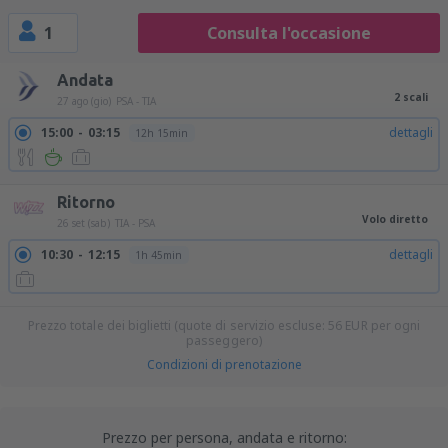
1
Consulta l'occasione
Andata
2 scali
27 ago (gio)
PSA - TIA
15:00
03:15
dettagli
12h 15min
Ritorno
Volo diretto
26 set (sab)
TIA - PSA
10:30
12:15
dettagli
1h 45min
Prezzo totale dei biglietti (quote di servizio escluse:
56
EUR
per ogni
passeggero)
Condizioni di prenotazione
Prezzo per persona, andata e ritorno: