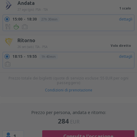
Andata
1 scalo
27 ago (gio)
PSA - TIA
15:00
18:30
dettagli
27h 30min
Ritorno
Volo diretto
26 set (sab)
TIA - PSA
18:15
19:55
dettagli
1h 40min
Prezzo totale dei biglietti (quote di servizio escluse:
55
EUR
per ogni
passeggero)
Condizioni di prenotazione
Prezzo per persona, andata e ritorno:
284
EUR
1
Consulta l'occasione