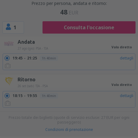
Prezzo per persona, andata e ritorno:
48
EUR
1
Consulta l'occasione
Andata
Volo diretto
27 ago (gio)
PSA - TIA
19:45
21:25
dettagli
1h 40min
Ritorno
Volo diretto
26 set (sab)
TIA - PSA
18:15
19:55
dettagli
1h 40min
Prezzo totale dei biglietti (quote di servizio escluse:
27
EUR
per ogni
passeggero)
Condizioni di prenotazione