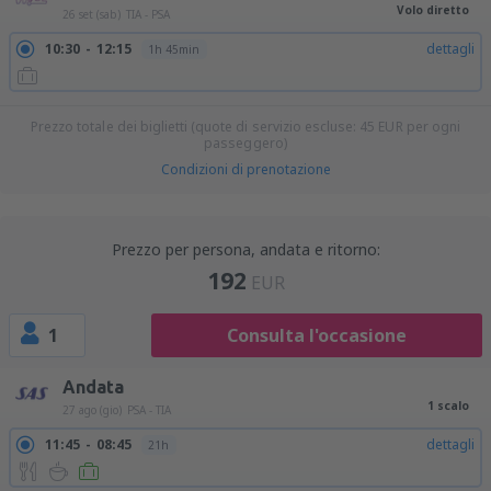
Volo diretto
26 set (sab)
TIA - PSA
10:30
12:15
dettagli
1h 45min
Prezzo totale dei biglietti (quote di servizio escluse:
45
EUR
per ogni
passeggero)
Condizioni di prenotazione
Prezzo per persona, andata e ritorno:
192
EUR
1
Consulta l'occasione
Andata
1 scalo
27 ago (gio)
PSA - TIA
11:45
08:45
dettagli
21h