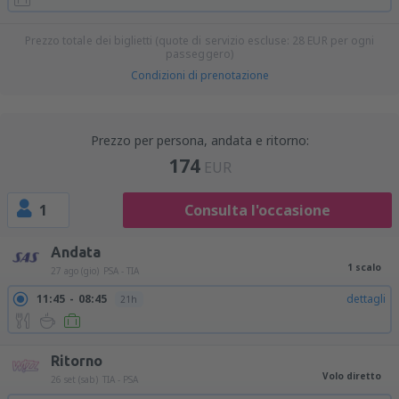
Prezzo totale dei biglietti (quote di servizio escluse:
28
EUR
per ogni
passeggero)
Condizioni di prenotazione
Prezzo per persona, andata e ritorno:
174
EUR
1
Consulta l'occasione
Andata
1 scalo
27 ago (gio)
PSA - TIA
11:45
08:45
dettagli
21h
Ritorno
Volo diretto
26 set (sab)
TIA - PSA