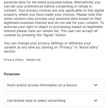
1
Consulta l'occasione
Andata
1 scalo
27 ago (gio)
PSA - TIA
15:30
22:55
dettagli
7h 25min
15:30
11:35
dettagli
20h 5min
Ritorno
Volo diretto
26 set (sab)
TIA - PSA
17:25
19:10
dettagli
1h 45min
Prezzo totale dei biglietti (quote di servizio escluse:
56
EUR
per ogni
passeggero)
Condizioni di prenotazione
più ore