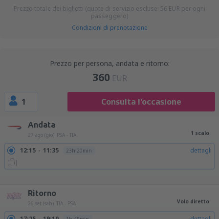
Prezzo totale dei biglietti (quote di servizio escluse:
56
EUR
per ogni
passeggero)
Condizioni di prenotazione
Prezzo per persona, andata e ritorno:
360
EUR
1
Consulta l'occasione
Andata
1 scalo
27 ago (gio)
PSA - TIA
12:15
11:35
dettagli
23h 20min
12:15
22:55
dettagli
10h 40min
21:20
11:35
dettagli
14h 15min
21:20
23:15
dettagli
25h 55min
Ritorno
Volo diretto
26 set (sab)
TIA - PSA
17:25
19:10
dettagli