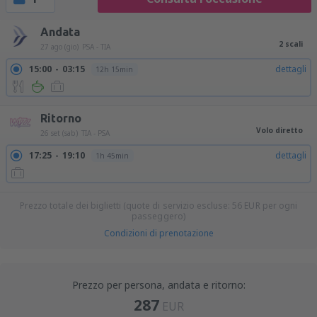
Andata
2 scali
27 ago (gio)
PSA - TIA
15:00
03:15
dettagli
12h 15min
Ritorno
Volo diretto
26 set (sab)
TIA - PSA
17:25
19:10
dettagli
1h 45min
Prezzo totale dei biglietti (quote di servizio escluse:
56
EUR
per ogni
passeggero)
Condizioni di prenotazione
Prezzo per persona, andata e ritorno:
287
EUR