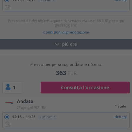
1h 45min
Prezzo totale dei biglietti (quote di servizio escluse:
56
EUR
per ogni
passeggero)
Condizioni di prenotazione
più ore
Prezzo per persona, andata e ritorno:
363
EUR
1
Consulta l'occasione
Andata
1 scalo
27 ago (gio)
PSA - TIA
12:15
11:35
dettagli
23h 20min