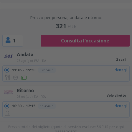
Prezzo per persona, andata e ritorno:
321
EUR
1
Consulta l'occasione
Andata
2 scali
27 ago (gio)
PSA - TIA
11:45
15:50
dettagli
52h 5min
Ritorno
Volo diretto
26 set (sab)
TIA - PSA
10:30
12:15
dettagli
1h 45min
Prezzo totale dei biglietti (quote di servizio escluse:
56
EUR
per ogni
passeggero)