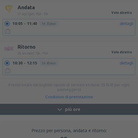
Andata
Volo diretto
27 ago (gio)
PSA - TIA
10:05
11:40
dettagli
1h 35min
20:10
21:45
dettagli
1h 35min
Ritorno
Volo diretto
26 set (sab)
TIA - PSA
10:30
12:15
dettagli
1h 45min
Prezzo totale dei biglietti (quote di servizio escluse:
25
EUR
per ogni
passeggero)
Condizioni di prenotazione
più ore
Prezzo per persona, andata e ritorno: