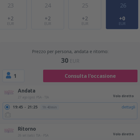
23
24
25
26
+2
+2
+2
+0
EUR
EUR
EUR
EUR
Prezzo per persona, andata e ritorno:
30
EUR
1
Consulta l'occasione
Andata
Volo diretto
27 ago (gio)
PSA - TIA
19:45
21:25
dettagli
1h 40min
Ritorno
Volo diretto
26 set (sab)
TIA - PSA