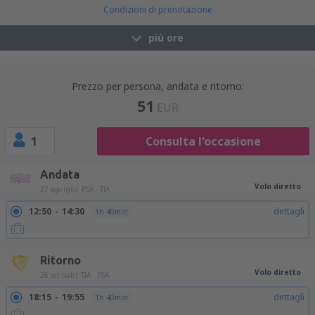
Condizioni di prenotazione
più ore
Prezzo per persona, andata e ritorno:
51
EUR
1
Consulta l'occasione
Andata
Volo diretto
27 ago (gio)
PSA - TIA
12:50
14:30
dettagli
1h 40min
Ritorno
Volo diretto
26 set (sab)
TIA - PSA
18:15
19:55
dettagli
1h 40min