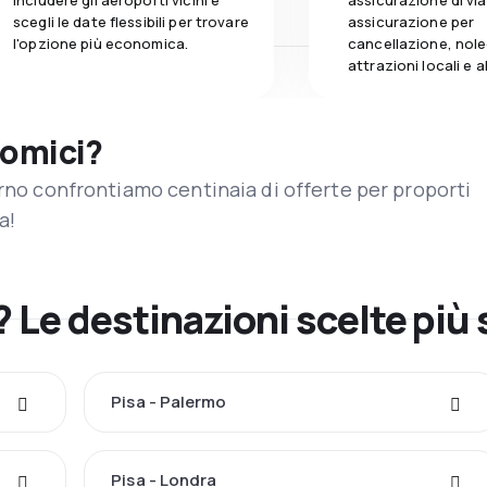
includere gli aeroporti vicini e
assicurazione di vi
scegli le date flessibili per trovare
assicurazione per
l'opzione più economica.
cancellazione, nole
attrazioni locali e 
nomici?
orno confrontiamo centinaia di offerte per proporti
a!
? Le destinazioni scelte più
Pisa - Palermo
Pisa - Londra