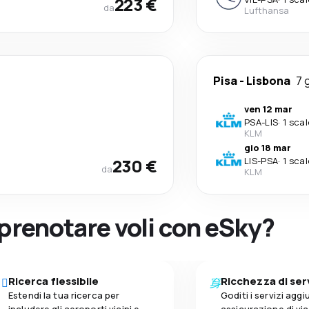
223 €
da
Lufthansa
Pisa
-
Lisbona
7 
ven 12 mar
PSA
-
LIS
·
1 scal
KLM
gio 18 mar
230 €
LIS
-
PSA
·
1 scal
da
KLM
 prenotare voli con eSky?
Ricerca flessibile
Ricchezza di ser
Estendi la tua ricerca per
Goditi i servizi aggiu