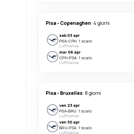
Pisa
-
Copenaghen
4 giorni
sab 03 apr
PSA
-
CPH
·
1 scalo
Lufthansa
mar 06 apr
CPH
-
PSA
·
1 scalo
Lufthansa
Pisa
-
Bruxelles
8 giorni
ven 23 apr
PSA
-
BRU
·
1 scalo
Lufthansa
ven 30 apr
BRU
-
PSA
·
1 scalo
Lufthansa