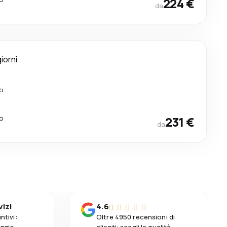
224 €
da
giorni
o
o
231 €
da
vizi
4.6
ntivi:
Oltre 4950 recensioni di