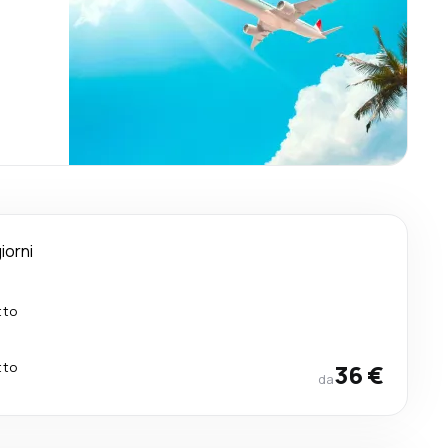
iorni
tto
tto
36 €
da