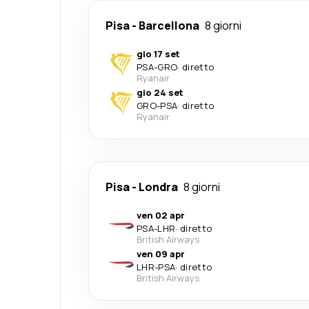
Pisa
-
Barcellona
8 giorni
gio 17 set
PSA
-
GRO
·
diretto
Ryanair
gio 24 set
GRO
-
PSA
·
diretto
Ryanair
Pisa
-
Londra
8 giorni
ven 02 apr
PSA
-
LHR
·
diretto
British Airways
ven 09 apr
LHR
-
PSA
·
diretto
British Airways