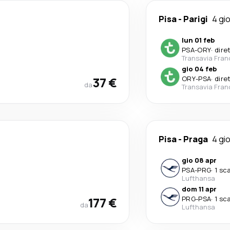
Pisa
-
Parigi
4 gio
lun 01 feb
PSA
-
ORY
·
dire
Transavia Fran
gio 04 feb
37 €
ORY
-
PSA
·
dire
da
Transavia Fran
Pisa
-
Praga
4 gio
gio 08 apr
PSA
-
PRG
·
1 sc
Lufthansa
dom 11 apr
177 €
PRG
-
PSA
·
1 sc
da
Lufthansa