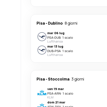
Pisa
-
Dublino
8 giorni
mar 06 lug
PSA
-
DUB
·
1 scalo
Lufthansa
mar 13 lug
DUB
-
PSA
·
1 scalo
Lufthansa
Pisa
-
Stoccolma
3 giorni
ven 19 mar
PSA
-
ARN
·
1 scalo
KLM
dom 21 mar
ARN
-
PSA
·
1 scalo