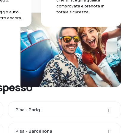
aggio,
clienti: scegli la qualità
comprovata e prenota in
ggio auto,
totale sicurezza.
altro ancora.
 spesso
Pisa - Parigi
Pisa - Barcellona