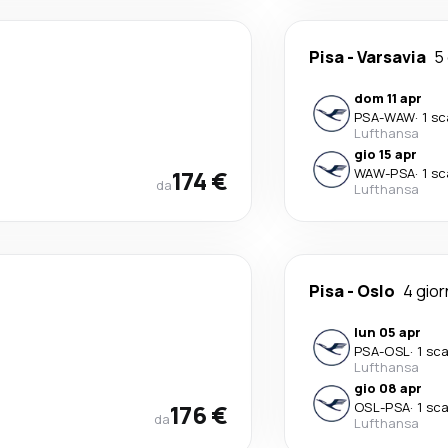
Pisa
-
Varsavia
5 
dom 11 apr
PSA
-
WAW
·
1 sc
Lufthansa
gio 15 apr
174 €
WAW
-
PSA
·
1 sc
da
Lufthansa
Pisa
-
Oslo
4 gior
lun 05 apr
PSA
-
OSL
·
1 sc
Lufthansa
gio 08 apr
176 €
OSL
-
PSA
·
1 sc
da
Lufthansa