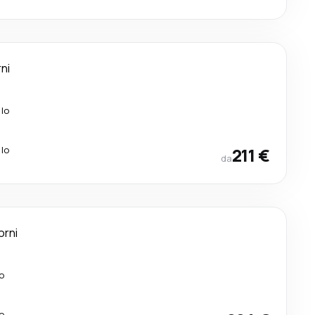
rni
alo
alo
211 €
da
orni
o
o