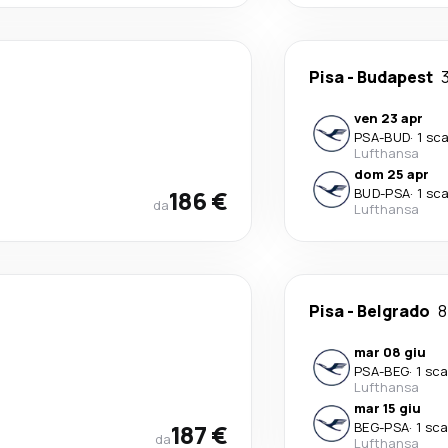
Pisa
-
Budapest
3
ven 23 apr
PSA
-
BUD
·
1 sc
Lufthansa
dom 25 apr
186 €
BUD
-
PSA
·
1 sc
da
Lufthansa
Pisa
-
Belgrado
8
mar 08 giu
PSA
-
BEG
·
1 sca
Lufthansa
mar 15 giu
187 €
BEG
-
PSA
·
1 sca
da
Lufthansa