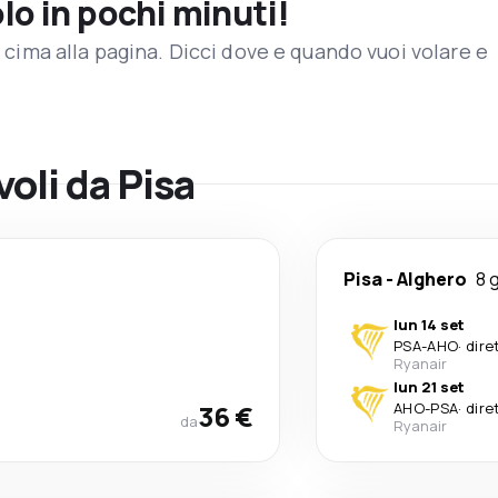
olo in pochi minuti!
in cima alla pagina. Dicci dove e quando vuoi volare e
voli da Pisa
Pisa
-
Alghero
8 g
lun 14 set
PSA
-
AHO
·
dire
Ryanair
lun 21 set
36 €
AHO
-
PSA
·
dire
da
Ryanair