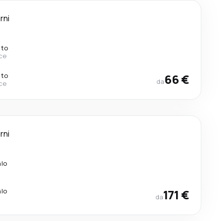
rni
tto
ce
tto
66 €
da
ce
rni
alo
alo
171 €
da