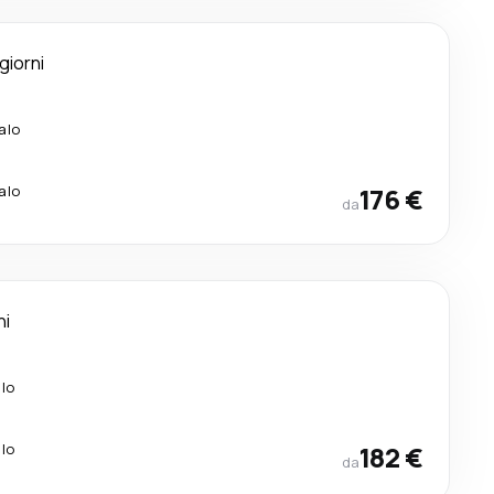
giorni
alo
alo
176 €
da
ni
alo
alo
182 €
da