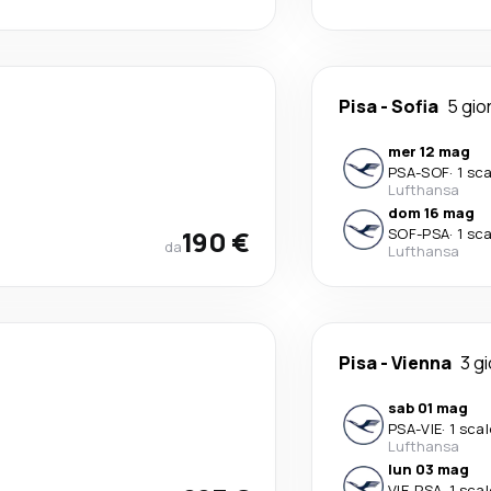
Pisa
-
Sofia
5 gio
mer 12 mag
PSA
-
SOF
·
1 sc
Lufthansa
dom 16 mag
190 €
SOF
-
PSA
·
1 sc
da
Lufthansa
Pisa
-
Vienna
3 gi
sab 01 mag
PSA
-
VIE
·
1 scal
Lufthansa
lun 03 mag
VIE
-
PSA
·
1 scal