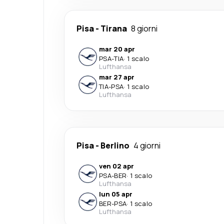
Pisa
-
Tirana
8 giorni
mar 20 apr
PSA
-
TIA
·
1 scalo
Lufthansa
mar 27 apr
TIA
-
PSA
·
1 scalo
Lufthansa
Pisa
-
Berlino
4 giorni
ven 02 apr
PSA
-
BER
·
1 scalo
Lufthansa
lun 05 apr
BER
-
PSA
·
1 scalo
Lufthansa