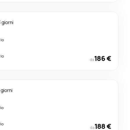
 giorni
alo
alo
186 €
da
 giorni
lo
lo
188 €
da