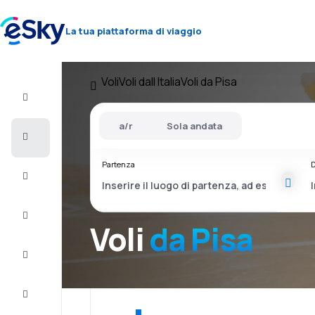
La tua piattaforma di viaggio
Voli
Voli dall Italia
Voli da Pisa
Volo+Hotel
a/r
Sola andata
Voli
Partenza
D
Vacanze
City
Break
Voli
da Pisa
Pernottamenti
Offerte