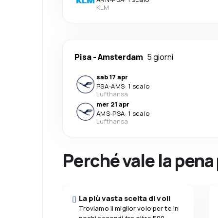
KLM
Pisa
-
Amsterdam
5 giorni
sab 17 apr
PSA
-
AMS
·
1 scalo
Lufthansa
mer 21 apr
AMS
-
PSA
·
1 scalo
Lufthansa
Perché vale la pena
La più vasta scelta di voli
Troviamo il miglior volo per te in