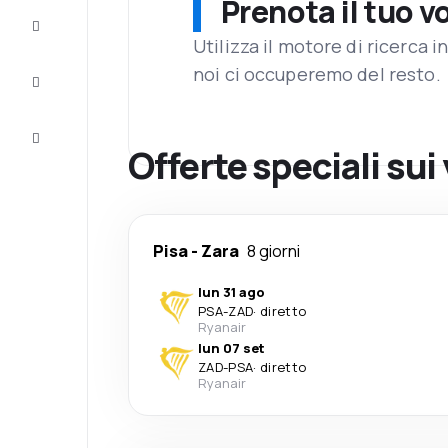
Prenota il tuo v
Completa
il viaggio
Utilizza il motore di ricerca 
noi ci occuperemo del resto.
Ispirazione
e consigli
Servizio
clienti
Offerte speciali sui 
Pisa
-
Zara
8 giorni
lun 31 ago
PSA
-
ZAD
·
diretto
Ryanair
lun 07 set
ZAD
-
PSA
·
diretto
Ryanair