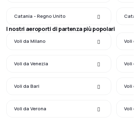
Catania - Regno Unito
Catania
I nostri aeroporti di partenza più popolari
Voli da Milano
Voli d
Voli da Venezia
Voli da
Voli da Bari
Voli da
Voli da Verona
Voli da