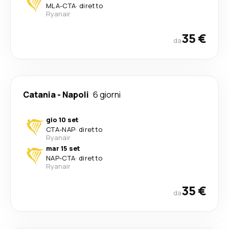
MLA
-
CTA
·
diretto
Ryanair
35 €
da
Catania
-
Napoli
6 giorni
gio 10 set
CTA
-
NAP
·
diretto
Ryanair
mar 15 set
NAP
-
CTA
·
diretto
Ryanair
35 €
da