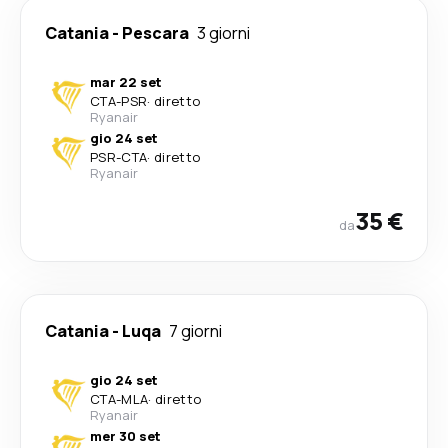
Catania
-
Pescara
3 giorni
mar 22 set
CTA
-
PSR
·
diretto
Ryanair
gio 24 set
PSR
-
CTA
·
diretto
Ryanair
35 €
da
Catania
-
Luqa
7 giorni
gio 24 set
CTA
-
MLA
·
diretto
Ryanair
mer 30 set