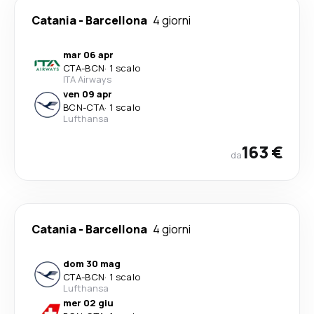
Catania
-
Barcellona
4 giorni
mar 06 apr
CTA
-
BCN
·
1 scalo
ITA Airways
ven 09 apr
BCN
-
CTA
·
1 scalo
Lufthansa
163 €
da
Catania
-
Barcellona
4 giorni
dom 30 mag
CTA
-
BCN
·
1 scalo
Lufthansa
mer 02 giu