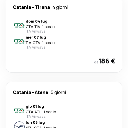
Catania
-
Tirana
4 giorni
dom 04 lug
CTA
-
TIA
·
1 scalo
ITA Airways
mer 07 lug
TIA
-
CTA
·
1 scalo
ITA Airways
186 €
da
Catania
-
Atene
5 giorni
gio 01 lug
CTA
-
ATH
·
1 scalo
ITA Airways
lun 05 lug
ATH
-
CTA
·
1 scalo