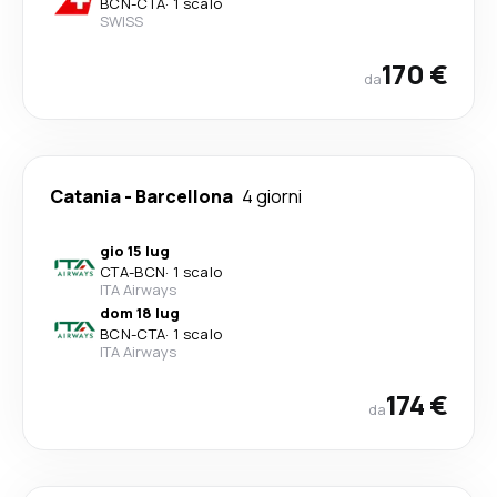
BCN
-
CTA
·
1 scalo
SWISS
170 €
da
Catania
-
Barcellona
4 giorni
gio 15 lug
CTA
-
BCN
·
1 scalo
ITA Airways
dom 18 lug
BCN
-
CTA
·
1 scalo
ITA Airways
174 €
da