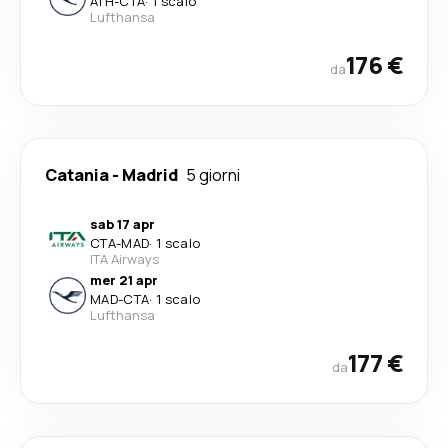
ATH
-
CTA
·
1 scalo
Lufthansa
176 €
da
Catania
-
Madrid
5 giorni
sab 17 apr
CTA
-
MAD
·
1 scalo
ITA Airways
mer 21 apr
MAD
-
CTA
·
1 scalo
Lufthansa
177 €
da