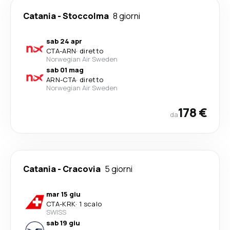
Catania
-
Stoccolma
8 giorni
sab 24 apr
CTA
-
ARN
·
diretto
Norwegian Air Sweden
sab 01 mag
ARN
-
CTA
·
diretto
Norwegian Air Sweden
178 €
da
Catania
-
Cracovia
5 giorni
mar 15 giu
CTA
-
KRK
·
1 scalo
SWISS
sab 19 giu