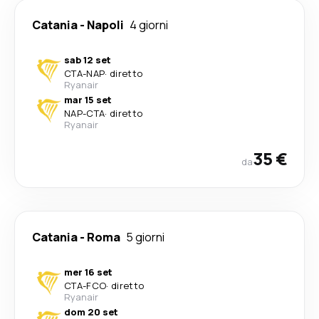
Catania
-
Napoli
4 giorni
sab 12 set
CTA
-
NAP
·
diretto
Ryanair
mar 15 set
NAP
-
CTA
·
diretto
Ryanair
35 €
da
Catania
-
Roma
5 giorni
mer 16 set
CTA
-
FCO
·
diretto
Ryanair
dom 20 set