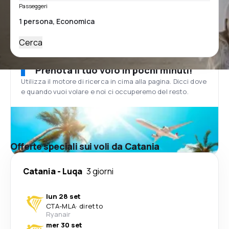
Passeggeri
Cerca
Prenota il tuo volo in pochi minuti!
Utilizza il motore di ricerca in cima alla pagina. Dicci dove
e quando vuoi volare e noi ci occuperemo del resto.
Offerte speciali sui voli da Catania
Catania
-
Luqa
3 giorni
lun 28 set
CTA
-
MLA
·
diretto
Ryanair
mer 30 set