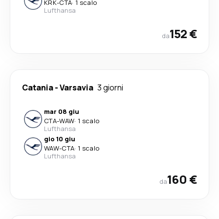
KRK
-
CTA
·
1 scalo
Lufthansa
152 €
da
Catania
-
Varsavia
3 giorni
mar 08 giu
CTA
-
WAW
·
1 scalo
Lufthansa
gio 10 giu
WAW
-
CTA
·
1 scalo
Lufthansa
160 €
da