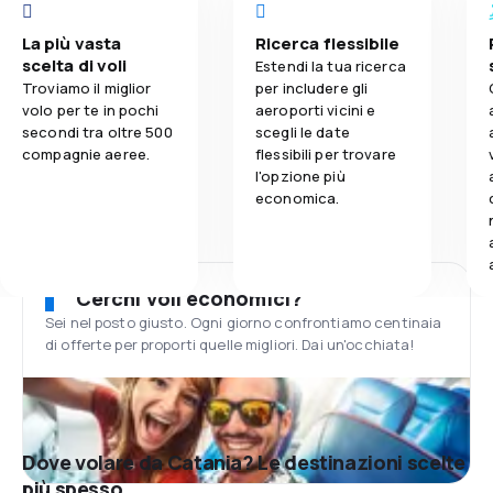
La più vasta
Ricerca flessibile
scelta di voli
Estendi la tua ricerca
Troviamo il miglior
per includere gli
volo per te in pochi
aeroporti vicini e
secondi tra oltre 500
scegli le date
compagnie aeree.
flessibili per trovare
l'opzione più
economica.
Cerchi voli economici?
Sei nel posto giusto. Ogni giorno confrontiamo centinaia
di offerte per proporti quelle migliori. Dai un'occhiata!
Dove volare da Catania? Le destinazioni scelte
più spesso