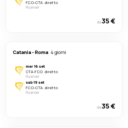
FCO
-
CTA
·
diretto
Ryanair
35 €
da
Catania
-
Roma
4 giorni
mer 16 set
CTA
-
FCO
·
diretto
Ryanair
sab 19 set
FCO
-
CTA
·
diretto
Ryanair
35 €
da