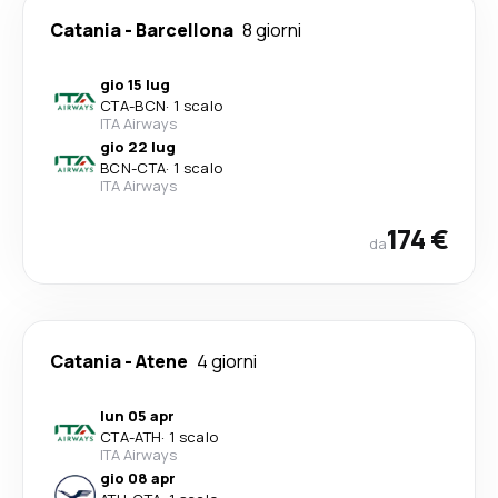
Catania
-
Barcellona
8 giorni
gio 15 lug
CTA
-
BCN
·
1 scalo
ITA Airways
gio 22 lug
BCN
-
CTA
·
1 scalo
ITA Airways
174 €
da
Catania
-
Atene
4 giorni
lun 05 apr
CTA
-
ATH
·
1 scalo
ITA Airways
gio 08 apr