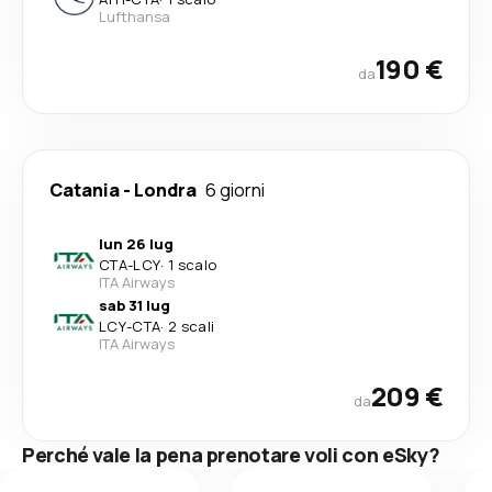
Lufthansa
190 €
da
Catania
-
Londra
6 giorni
lun 26 lug
CTA
-
LCY
·
1 scalo
ITA Airways
sab 31 lug
LCY
-
CTA
·
2 scali
ITA Airways
209 €
da
Perché vale la pena prenotare voli con eSky?