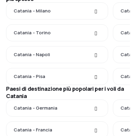
Catania - Milano
Catani
Catania - Torino
Catani
Catania - Napoli
Catani
Catania - Pisa
Catani
Paesi di destinazione più popolari per i voli da
Catania
Catania - Germania
Catani
Catania - Francia
Catani