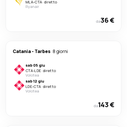
MLA
-
CTA
·
diretto
Ryanair
36 €
da
Catania
-
Tarbes
8 giorni
sab 05 giu
CTA
-
LDE
·
diretto
Volotea
sab 12 giu
LDE
-
CTA
·
diretto
Volotea
143 €
da