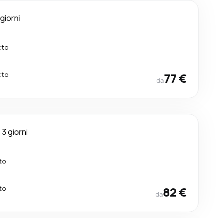
 giorni
tto
tto
77 €
da
3 giorni
to
to
82 €
da