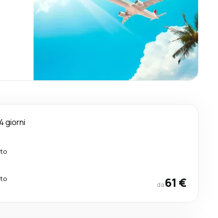
4 giorni
tto
tto
61 €
da