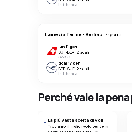
Lufthansa
Lamezia Terme
-
Berlino
7 giorni
lun 11 gen
SUF
-
BER
·
2 scali
SWISS
dom 17 gen
BER
-
SUF
·
2 scali
Lufthansa
Perché vale la pena
La più vasta scelta di voli
Troviamo il miglior volo per te in