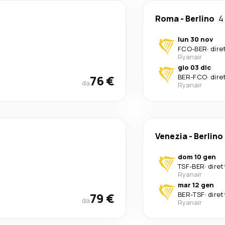
Roma
-
Berlino
4
lun 30 nov
FCO
-
BER
·
dire
Ryanair
gio 03 dic
76 €
BER
-
FCO
·
dire
da
Ryanair
Venezia
-
Berlino
dom 10 gen
TSF
-
BER
·
diret
Ryanair
mar 12 gen
79 €
BER
-
TSF
·
diret
da
Ryanair