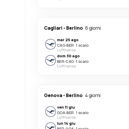
Cagliari
-
Berlino
6 giorni
mar 25 ago
CAG
-
BER
·
1 scalo
Lufthansa
dom 30 ago
BER
-
CAG
·
1 scalo
Lufthansa
Genova
-
Berlino
4 giorni
ven 11 giu
GOA
-
BER
·
1 scalo
Lufthansa
lun 14 giu
BER
-
GOA
·
1 scalo