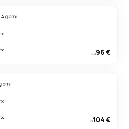
4 giorni
tto
tto
96 €
da
giorni
tto
tto
104 €
da