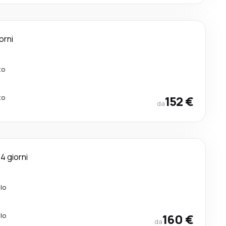
orni
to
to
152 €
da
4 giorni
lo
lo
160 €
da