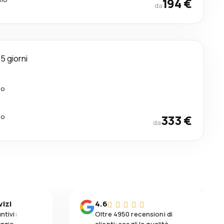
194 €
da
5 giorni
lo
lo
333 €
da
vizi
4.6
ntivi:
Oltre 4950 recensioni di