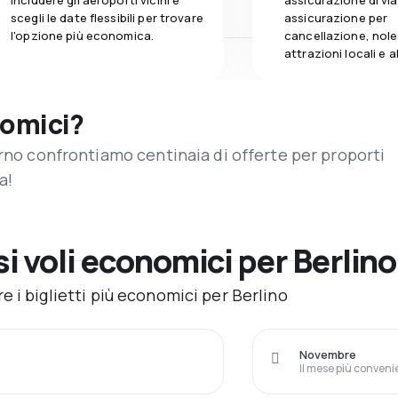
includere gli aeroporti vicini e
assicurazione di vi
scegli le date flessibili per trovare
assicurazione per
l'opzione più economica.
cancellazione, nole
attrazioni locali e 
nomici?
orno confrontiamo centinaia di offerte per proporti
a!
 voli economici per Berlin
 i biglietti più economici per Berlino
Novembre
Il mese più conveni