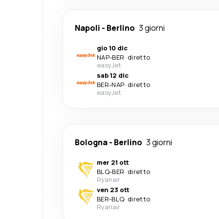
Napoli
-
Berlino
3 giorni
gio 10 dic
NAP
-
BER
·
diretto
easyJet
sab 12 dic
BER
-
NAP
·
diretto
easyJet
Bologna
-
Berlino
3 giorni
mer 21 ott
BLQ
-
BER
·
diretto
Ryanair
ven 23 ott
BER
-
BLQ
·
diretto
Ryanair