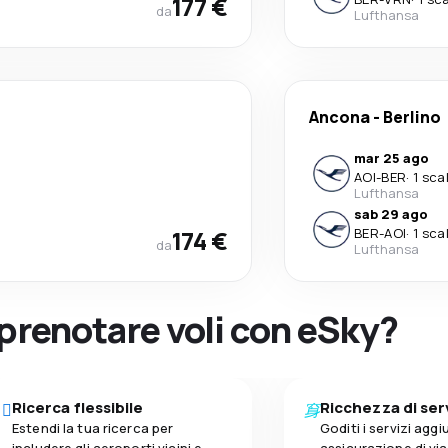
177 €
da
Lufthansa
Ancona
-
Berlino
mar 25 ago
AOI
-
BER
·
1 sca
Lufthansa
sab 29 ago
174 €
BER
-
AOI
·
1 sca
da
Lufthansa
 prenotare voli con eSky?
Ricerca flessibile
Ricchezza di ser
Estendi la tua ricerca per
Goditi i servizi aggiu