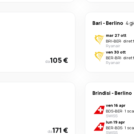
Bari
-
Berlino
4 gi
mar 27 ott
BRI
-
BER
·
diret
Ryanair
ven 30 ott
105 €
BER
-
BRI
·
diret
da
Ryanair
Brindisi
-
Berlino
ven 16 apr
BDS
-
BER
·
1 sca
SWISS
lun 19 apr
171 €
BER
-
BDS
·
1 sca
da
SWISS