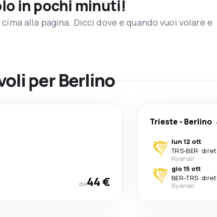
olo in pochi minuti!
in cima alla pagina. Dicci dove e quando vuoi volare e
voli per Berlino
Trieste
-
Berlino
lun 12 ott
TRS
-
BER
·
dire
Ryanair
gio 15 ott
44 €
BER
-
TRS
·
dire
da
Ryanair