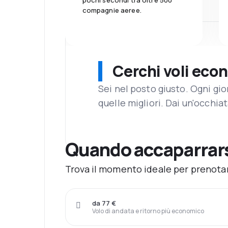
pochi secondi tra oltre 500
compagnie aeree.
Cerchi voli eco
Sei nel posto giusto. Ogni gi
quelle migliori. Dai un'occhiat
Quando accaparrarsi
Trova il momento ideale per prenotare
da 77 €
Volo di andata e ritorno più economico