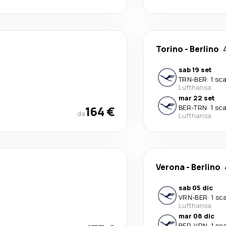
Torino
-
Berlino
sab 19 set
TRN
-
BER
·
1 sc
Lufthansa
mar 22 set
164 €
BER
-
TRN
·
1 sc
da
Lufthansa
Verona
-
Berlino
sab 05 dic
VRN
-
BER
·
1 sc
Lufthansa
mar 08 dic
BER
-
VRN
·
1 sc