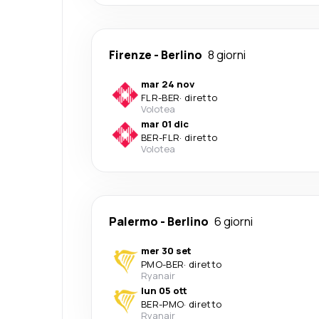
Firenze
-
Berlino
8 giorni
mar 24 nov
FLR
-
BER
·
diretto
Volotea
mar 01 dic
BER
-
FLR
·
diretto
Volotea
Palermo
-
Berlino
6 giorni
mer 30 set
PMO
-
BER
·
diretto
Ryanair
lun 05 ott
BER
-
PMO
·
diretto
Ryanair