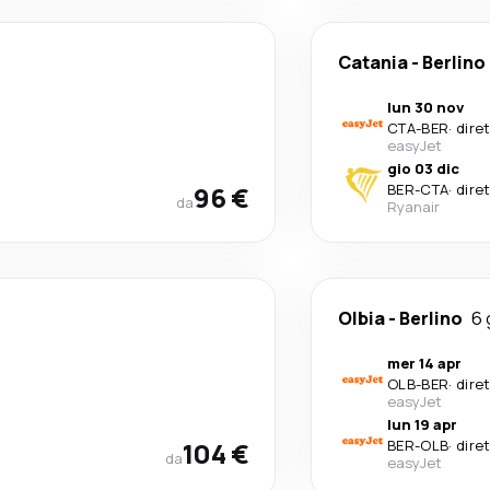
Catania
-
Berlino
lun 30 nov
CTA
-
BER
·
dire
easyJet
gio 03 dic
96 €
BER
-
CTA
·
dire
da
Ryanair
Olbia
-
Berlino
6 
mer 14 apr
OLB
-
BER
·
dire
easyJet
lun 19 apr
104 €
BER
-
OLB
·
dire
da
easyJet