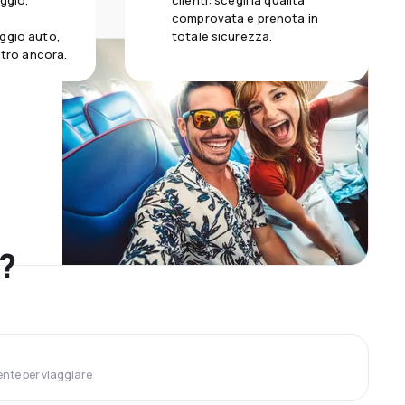
aggio,
clienti: scegli la qualità
comprovata e prenota in
ggio auto,
totale sicurezza.
altro ancora.
o?
ente per viaggiare