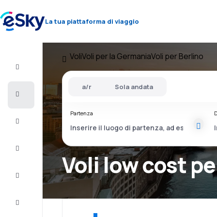
La tua piattaforma di viaggio
Voli
Voli per la Germania
Voli per Berlino
Volo+Hotel
a/r
Sola andata
Voli
Partenza
D
Vacanze
City
Break
Voli low cost pe
Pernottamenti
Offerte