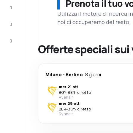
Prenota il tuo v
Completa
il viaggio
Utilizza il motore di ricerca 
noi ci occuperemo del resto.
Ispirazione
e consigli
Servizio
clienti
Offerte speciali sui 
Milano
-
Berlino
8 giorni
mer 21 ott
BGY
-
BER
·
diretto
Ryanair
mer 28 ott
BER
-
BGY
·
diretto
Ryanair