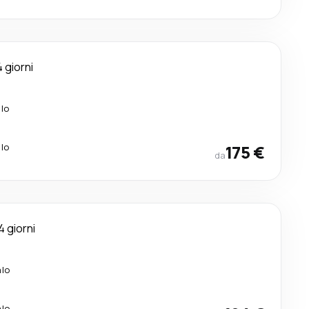
4 giorni
alo
alo
175 €
da
4 giorni
alo
alo