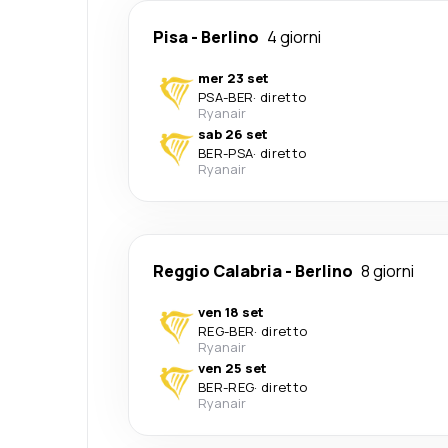
Pisa
-
Berlino
4 giorni
mer 23 set
PSA
-
BER
·
diretto
Ryanair
sab 26 set
BER
-
PSA
·
diretto
Ryanair
Reggio Calabria
-
Berlino
8 giorni
ven 18 set
REG
-
BER
·
diretto
Ryanair
ven 25 set
BER
-
REG
·
diretto
Ryanair