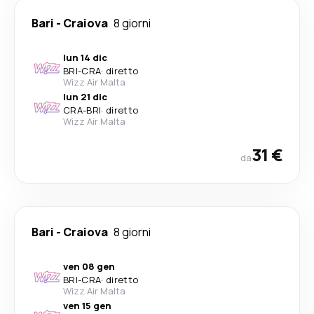
Bari
-
Craiova
8 giorni
lun 14 dic
BRI
-
CRA
·
diretto
Wizz Air Malta
lun 21 dic
CRA
-
BRI
·
diretto
Wizz Air Malta
31 €
da
Bari
-
Craiova
8 giorni
ven 08 gen
BRI
-
CRA
·
diretto
Wizz Air Malta
ven 15 gen