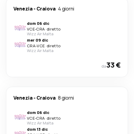
Venezia
-
Craiova
4 giorni
dom 06 dic
VCE
-
CRA
·
diretto
Wizz Air Malta
mer 09 dic
CRA
-
VCE
·
diretto
Wizz Air Malta
33 €
da
Venezia
-
Craiova
8 giorni
dom 06 dic
VCE
-
CRA
·
diretto
Wizz Air Malta
dom 13 dic