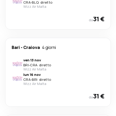
CRA
-
BLQ
·
diretto
Wizz Air Malta
31 €
da
Bari
-
Craiova
4 giorni
ven 13 nov
BRI
-
CRA
·
diretto
Wizz Air Malta
lun 16 nov
CRA
-
BRI
·
diretto
Wizz Air Malta
31 €
da