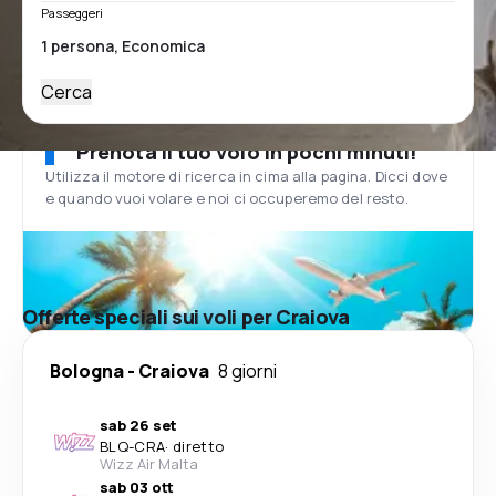
Passeggeri
Cerca
Prenota il tuo volo in pochi minuti!
Utilizza il motore di ricerca in cima alla pagina. Dicci dove
e quando vuoi volare e noi ci occuperemo del resto.
Offerte speciali sui voli per Craiova
Bologna
-
Craiova
8 giorni
sab 26 set
BLQ
-
CRA
·
diretto
Wizz Air Malta
sab 03 ott