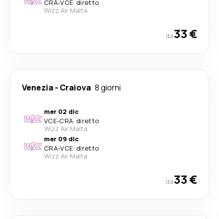
CRA
-
VCE
·
diretto
Wizz Air Malta
33 €
da
Venezia
-
Craiova
8 giorni
mer 02 dic
VCE
-
CRA
·
diretto
Wizz Air Malta
mer 09 dic
CRA
-
VCE
·
diretto
Wizz Air Malta
33 €
da