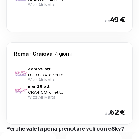
Wizz Air Malta
49 €
da
Roma
-
Craiova
4 giorni
dom 25 ott
FCO
-
CRA
·
diretto
Wizz Air Malta
mer 28 ott
CRA
-
FCO
·
diretto
Wizz Air Malta
62 €
da
Perché vale la pena prenotare voli con eSky?