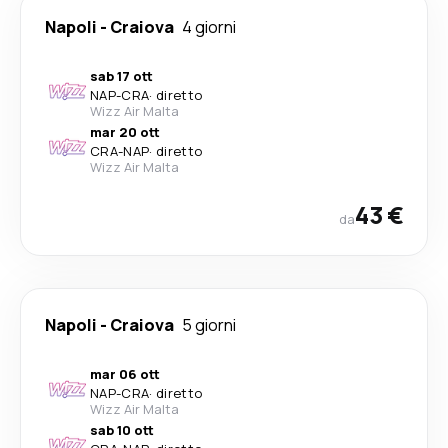
Napoli
-
Craiova
4 giorni
sab 17 ott
NAP
-
CRA
·
diretto
Wizz Air Malta
mar 20 ott
CRA
-
NAP
·
diretto
Wizz Air Malta
43 €
da
Napoli
-
Craiova
5 giorni
mar 06 ott
NAP
-
CRA
·
diretto
Wizz Air Malta
sab 10 ott