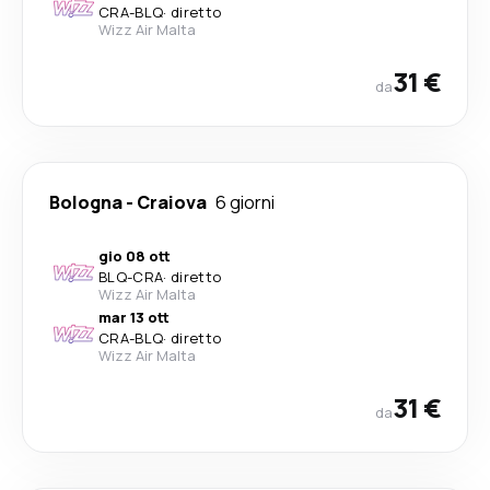
CRA
-
BLQ
·
diretto
Wizz Air Malta
31 €
da
Bologna
-
Craiova
6 giorni
gio 08 ott
BLQ
-
CRA
·
diretto
Wizz Air Malta
mar 13 ott
CRA
-
BLQ
·
diretto
Wizz Air Malta
31 €
da