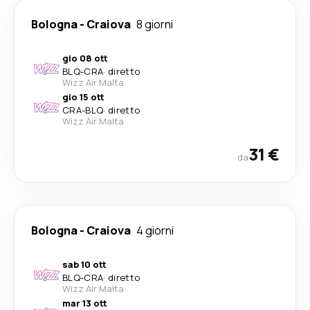
Bologna
-
Craiova
8 giorni
gio 08 ott
BLQ
-
CRA
·
diretto
Wizz Air Malta
gio 15 ott
CRA
-
BLQ
·
diretto
Wizz Air Malta
31 €
da
Bologna
-
Craiova
4 giorni
sab 10 ott
BLQ
-
CRA
·
diretto
Wizz Air Malta
mar 13 ott