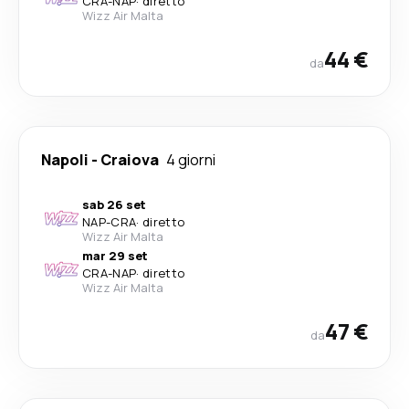
CRA
-
NAP
·
diretto
Wizz Air Malta
44 €
da
Napoli
-
Craiova
4 giorni
sab 26 set
NAP
-
CRA
·
diretto
Wizz Air Malta
mar 29 set
CRA
-
NAP
·
diretto
Wizz Air Malta
47 €
da