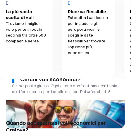
La più vasta
Ricerca flessibile
scelta di voli
Estendi la tua ricerca
Troviamo il miglior
per includere gli
volo per te in pochi
aeroporti vicini e
secondi tra oltre 500
scegli le date
compagnie aeree.
flessibili per trovare
l'opzione più
economica.
Cerchi voli economici?
Sei nel posto giusto. Ogni giorno confrontiamo centinaia
di offerte per proporti quelle migliori. Dai un'occhiata!
Quando accaparrarsi voli economici per
Craiova?