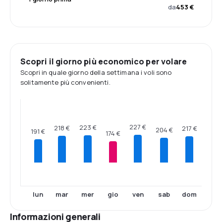
da
453 €
Scopri il giorno più economico per volare
Scopri in quale giorno della settimana i voli sono
solitamente più convenienti.
227 €
223 €
218 €
217 €
204 €
191 €
174 €
lun
mar
mer
gio
ven
sab
dom
Informazioni generali