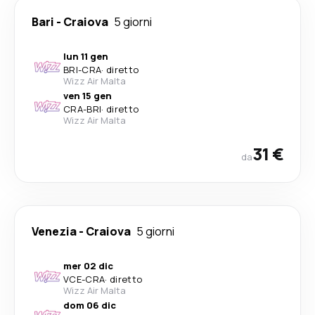
Bari
-
Craiova
5 giorni
lun 11 gen
BRI
-
CRA
·
diretto
Wizz Air Malta
ven 15 gen
CRA
-
BRI
·
diretto
Wizz Air Malta
31 €
da
Venezia
-
Craiova
5 giorni
mer 02 dic
VCE
-
CRA
·
diretto
Wizz Air Malta
dom 06 dic