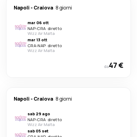
Napoli
-
Craiova
8 giorni
mar 06 ott
NAP
-
CRA
·
diretto
Wizz Air Malta
mar 13 ott
CRA
-
NAP
·
diretto
Wizz Air Malta
47 €
da
Napoli
-
Craiova
8 giorni
sab 29 ago
NAP
-
CRA
·
diretto
Wizz Air Malta
sab 05 set
CRA
-
NAP
·
diretto