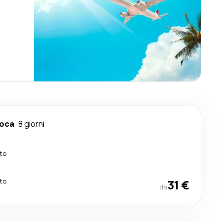
poca
8 giorni
tto
tto
31 €
da