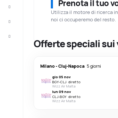
Prenota il tuo v
Completa
il viaggio
Utilizza il motore di ricerca 
noi ci occuperemo del resto.
Ispirazione
e consigli
Servizio
clienti
Offerte speciali sui
Milano
-
Cluj-Napoca
5 giorni
gio 05 nov
BGY
-
CLJ
·
diretto
Wizz Air Malta
lun 09 nov
CLJ
-
BGY
·
diretto
Wizz Air Malta