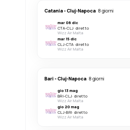
Catania
-
Cluj-Napoca
8 giorni
mar 08 dic
CTA
-
CLJ
·
diretto
Wizz Air Malta
mar 15 dic
CLJ
-
CTA
·
diretto
Wizz Air Malta
Bari
-
Cluj-Napoca
8 giorni
gio 13 mag
BRI
-
CLJ
·
diretto
Wizz Air Malta
gio 20 mag
CLJ
-
BRI
·
diretto
Wizz Air Malta