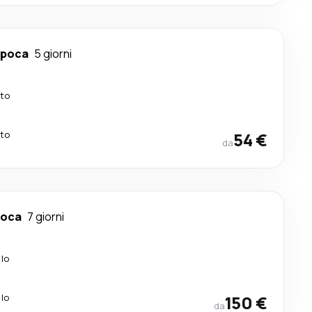
apoca
5 giorni
tto
tto
54 €
da
poca
7 giorni
alo
alo
150 €
da