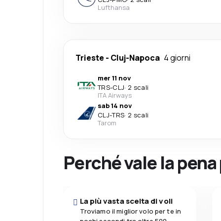
Lufthansa
Trieste
-
Cluj-Napoca
4 giorni
mer 11 nov
TRS
-
CLJ
·
2 scali
ITA Airways
sab 14 nov
CLJ
-
TRS
·
2 scali
Tarom
Perché vale la pena
La più vasta scelta di voli
Troviamo il miglior volo per te in