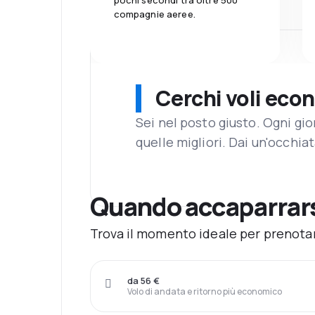
pochi secondi tra oltre 500
compagnie aeree.
Cerchi voli eco
Sei nel posto giusto. Ogni gi
quelle migliori. Dai un'occhiat
Quando accaparrars
Trova il momento ideale per prenotar
da 56 €
Volo di andata e ritorno più economico