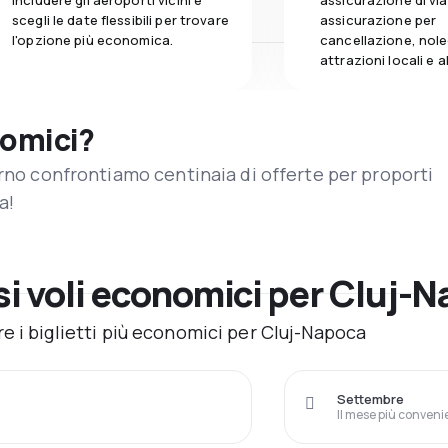
includere gli aeroporti vicini e
assicurazione di vi
scegli le date flessibili per trovare
assicurazione per
l'opzione più economica.
cancellazione, nole
attrazioni locali e 
nomici?
orno confrontiamo centinaia di offerte per proporti
a!
i voli economici per Cluj-
e i biglietti più economici per Cluj-Napoca
Settembre
Il mese più conveni