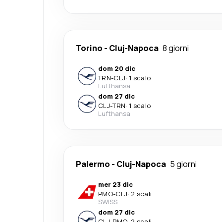
Torino
-
Cluj-Napoca
8 giorni
dom 20 dic
TRN
-
CLJ
·
1 scalo
Lufthansa
dom 27 dic
CLJ
-
TRN
·
1 scalo
Lufthansa
Palermo
-
Cluj-Napoca
5 giorni
mer 23 dic
PMO
-
CLJ
·
2 scali
SWISS
dom 27 dic
CLJ
-
PMO
·
2 scali