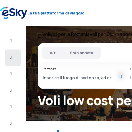
La tua piattaforma di viaggio
Voli
Voli per la Romania
Voli per Cluj-Napoc
Volo+Hotel
a/r
Sola andata
Voli
Partenza
D
Vacanze
City
Break
Voli low cost p
Pernottamenti
Offerte