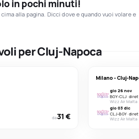
olo in pochi minuti!
in cima alla pagina. Dicci dove e quando vuoi volare e
 voli per Cluj-Napoca
Milano
-
Cluj-Na
gio 26 nov
BGY
-
CLJ
·
dire
Wizz Air Malta
gio 03 dic
31 €
CLJ
-
BGY
·
dire
da
Wizz Air Malta