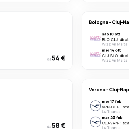
Bologna
-
Cluj-N
sab 10 ott
BLQ
-
CLJ
·
dire
Wizz Air Malta
mer 14 ott
54 €
CLJ
-
BLQ
·
dire
da
Wizz Air Malta
Verona
-
Cluj-Na
mer 17 feb
VRN
-
CLJ
·
1 sc
Lufthansa
mar 23 feb
58 €
CLJ
-
VRN
·
1 sc
da
Lufthansa