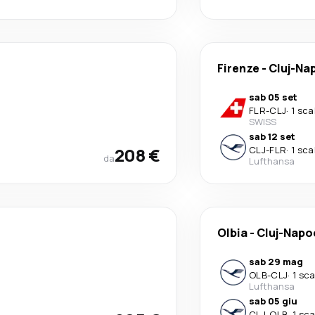
Firenze
-
Cluj-Na
sab 05 set
FLR
-
CLJ
·
1 sca
SWISS
sab 12 set
208 €
CLJ
-
FLR
·
1 sca
da
Lufthansa
Olbia
-
Cluj-Napo
sab 29 mag
OLB
-
CLJ
·
1 sca
Lufthansa
sab 05 giu
CLJ
-
OLB
·
1 sca