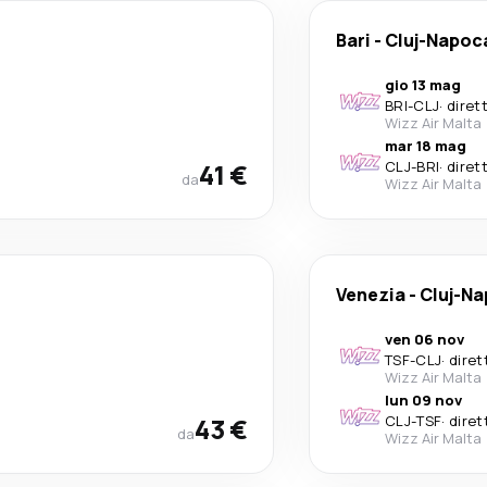
Bari
-
Cluj-Napoc
gio 13 mag
BRI
-
CLJ
·
diret
Wizz Air Malta
mar 18 mag
41 €
CLJ
-
BRI
·
diret
da
Wizz Air Malta
Venezia
-
Cluj-N
ven 06 nov
TSF
-
CLJ
·
diret
Wizz Air Malta
lun 09 nov
43 €
CLJ
-
TSF
·
diret
da
Wizz Air Malta