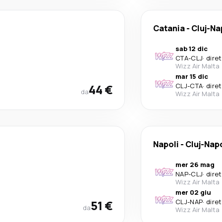
Catania
-
Cluj-N
sab 12 dic
CTA
-
CLJ
·
dire
Wizz Air Malta
mar 15 dic
44 €
CLJ
-
CTA
·
dire
da
Wizz Air Malta
Napoli
-
Cluj-Nap
mer 26 mag
NAP
-
CLJ
·
dire
Wizz Air Malta
mer 02 giu
51 €
CLJ
-
NAP
·
dire
da
Wizz Air Malta