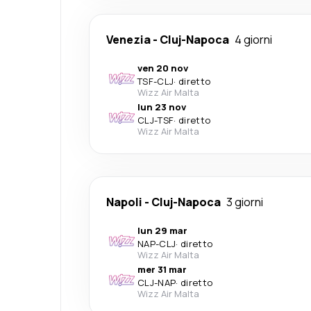
Venezia
-
Cluj-Napoca
4 giorni
ven 20 nov
TSF
-
CLJ
·
diretto
Wizz Air Malta
lun 23 nov
CLJ
-
TSF
·
diretto
Wizz Air Malta
Napoli
-
Cluj-Napoca
3 giorni
lun 29 mar
NAP
-
CLJ
·
diretto
Wizz Air Malta
mer 31 mar
CLJ
-
NAP
·
diretto
Wizz Air Malta