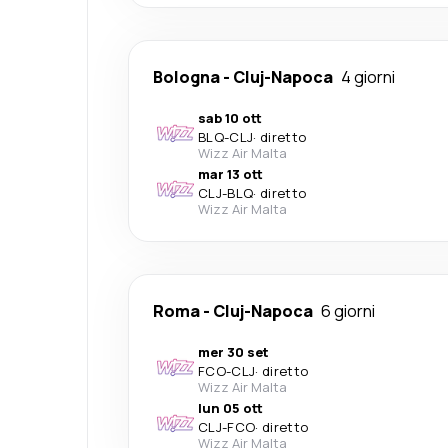
Bologna
-
Cluj-Napoca
4 giorni
sab 10 ott
BLQ
-
CLJ
·
diretto
Wizz Air Malta
mar 13 ott
CLJ
-
BLQ
·
diretto
Wizz Air Malta
Roma
-
Cluj-Napoca
6 giorni
mer 30 set
FCO
-
CLJ
·
diretto
Wizz Air Malta
lun 05 ott
CLJ
-
FCO
·
diretto
Wizz Air Malta