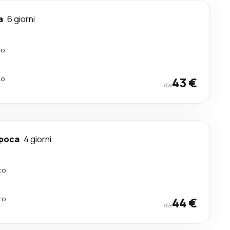
a
6 giorni
to
to
43 €
da
apoca
4 giorni
to
to
44 €
da