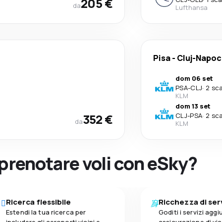
205 €
da
Lufthansa
Pisa
-
Cluj-Napoc
dom 06 set
PSA
-
CLJ
·
2 sca
KLM
dom 13 set
352 €
CLJ
-
PSA
·
2 sca
da
KLM
 prenotare voli con eSky?
Ricerca flessibile
Ricchezza di ser
Estendi la tua ricerca per
Goditi i servizi aggiu