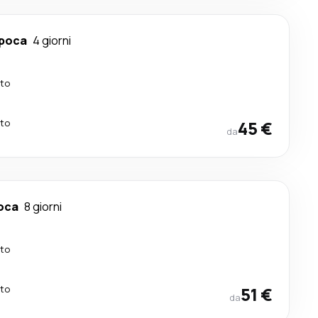
apoca
4 giorni
tto
tto
45 €
da
oca
8 giorni
tto
tto
51 €
da