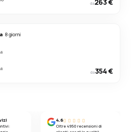
263 €
da
a
8 giorni
li
li
354 €
da
vizi
4.6
ntivi:
Oltre 4950 recensioni di