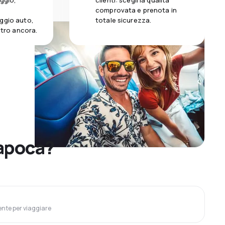
aggio,
clienti: scegli la qualità
comprovata e prenota in
ggio auto,
totale sicurezza.
altro ancora.
Napoca?
ente per viaggiare