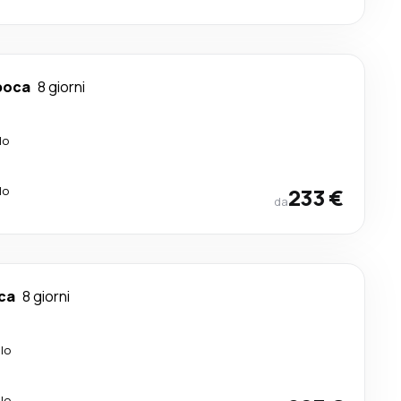
poca
8 giorni
lo
lo
233 €
da
ca
8 giorni
lo
lo