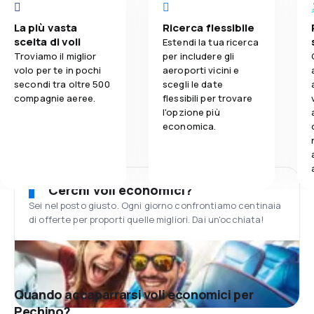
La più vasta
Ricerca flessibile
scelta di voli
Estendi la tua ricerca
Troviamo il miglior
per includere gli
volo per te in pochi
aeroporti vicini e
secondi tra oltre 500
scegli le date
compagnie aeree.
flessibili per trovare
l'opzione più
economica.
Cerchi voli economici?
Sei nel posto giusto. Ogni giorno confrontiamo centinaia
di offerte per proporti quelle migliori. Dai un'occhiata!
Quando accaparrarsi voli economici per
Pechino?