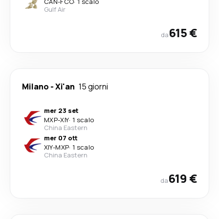
CAN
-
FCO
·
1 scalo
Gulf Air
615 €
da
Milano
-
Xi'an
15 giorni
mer 23 set
MXP
-
XIY
·
1 scalo
China Eastern
mer 07 ott
XIY
-
MXP
·
1 scalo
China Eastern
619 €
da