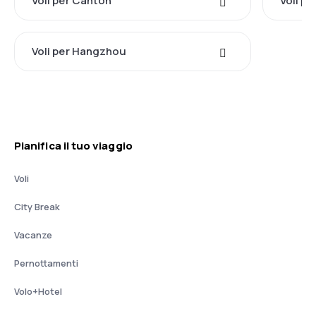
Voli per Canton
Voli p
Voli per Hangzhou
Pianifica il tuo viaggio
Voli
City Break
Vacanze
Pernottamenti
Volo+Hotel