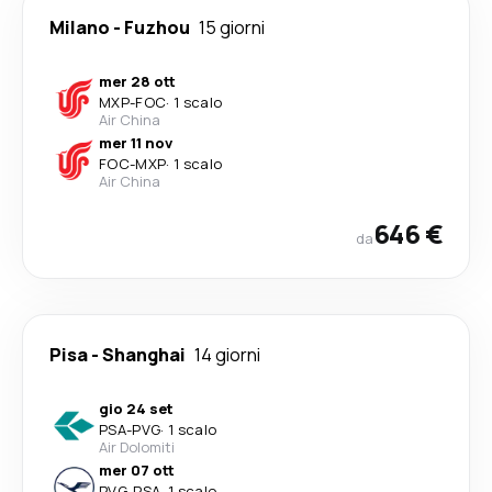
Milano
-
Fuzhou
15 giorni
mer 28 ott
MXP
-
FOC
·
1 scalo
Air China
mer 11 nov
FOC
-
MXP
·
1 scalo
Air China
646 €
da
Pisa
-
Shanghai
14 giorni
gio 24 set
PSA
-
PVG
·
1 scalo
Air Dolomiti
mer 07 ott
PVG
-
PSA
·
1 scalo