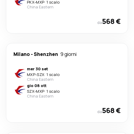
PKX
-
MXP
·
1 scalo
China Eastern
568 €
da
Milano
-
Shenzhen
9 giorni
mer 30 set
MXP
-
SZX
·
1 scalo
China Eastern
gio 08 ott
SZX
-
MXP
·
1 scalo
China Eastern
568 €
da