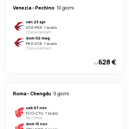
Venezia
-
Pechino
10 giorni
ven 23 apr
VCE
-
PKX
·
1 scalo
China Eastern
dom 02 mag
PKX
-
VCE
·
1 scalo
China Eastern
628 €
da
Roma
-
Chengdu
9 giorni
sab 07 nov
FCO
-
CTU
·
1 scalo
Air China
dom 15 nov