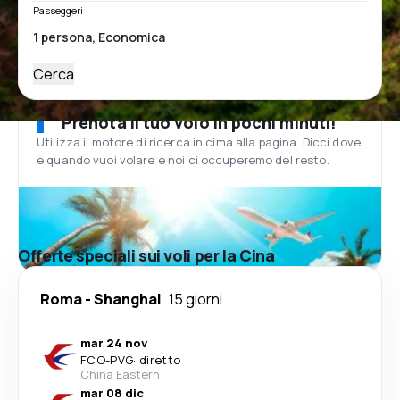
Passeggeri
Cerca
Prenota il tuo volo in pochi minuti!
Utilizza il motore di ricerca in cima alla pagina. Dicci dove
e quando vuoi volare e noi ci occuperemo del resto.
Offerte speciali sui voli per la Cina
Roma
-
Shanghai
15 giorni
mar 24 nov
FCO
-
PVG
·
diretto
China Eastern
mar 08 dic