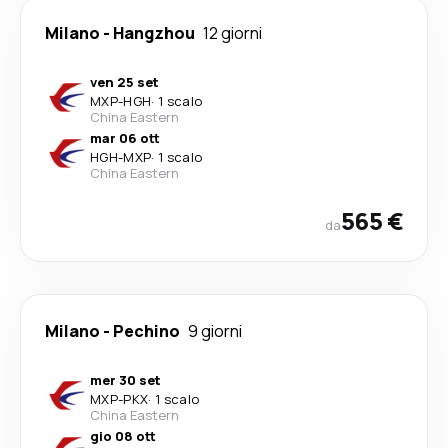
Milano
-
Hangzhou
12 giorni
ven 25 set
MXP
-
HGH
·
1 scalo
China Eastern
mar 06 ott
HGH
-
MXP
·
1 scalo
China Eastern
565 €
da
Milano
-
Pechino
9 giorni
mer 30 set
MXP
-
PKX
·
1 scalo
China Eastern
gio 08 ott