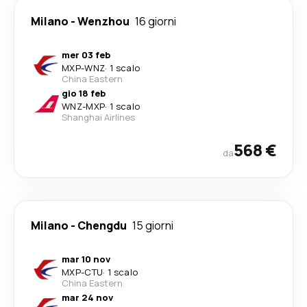
Milano
-
Wenzhou
16 giorni
mer 03 feb
MXP
-
WNZ
·
1 scalo
China Eastern
gio 18 feb
WNZ
-
MXP
·
1 scalo
Shanghai Airlines
568 €
da
Milano
-
Chengdu
15 giorni
mar 10 nov
MXP
-
CTU
·
1 scalo
China Eastern
mar 24 nov