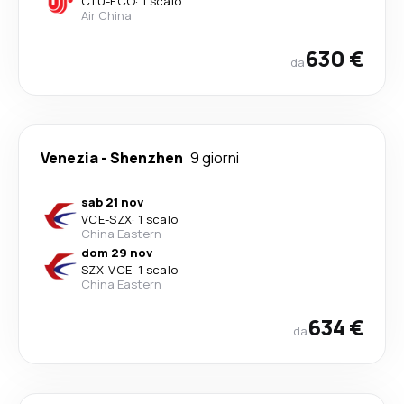
CTU
-
FCO
·
1 scalo
Air China
630 €
da
Venezia
-
Shenzhen
9 giorni
sab 21 nov
VCE
-
SZX
·
1 scalo
China Eastern
dom 29 nov
SZX
-
VCE
·
1 scalo
China Eastern
634 €
da