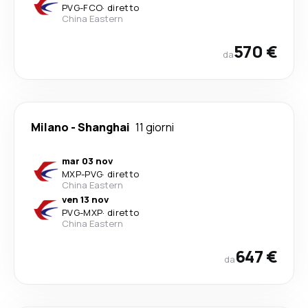
PVG
-
FCO
·
diretto
China Eastern
570 €
da
Milano
-
Shanghai
11 giorni
mar 03 nov
MXP
-
PVG
·
diretto
China Eastern
ven 13 nov
PVG
-
MXP
·
diretto
China Eastern
647 €
da