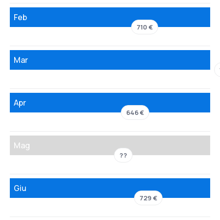
Feb
710 €
Mar
Apr
646 €
Mag
??
Giu
729 €