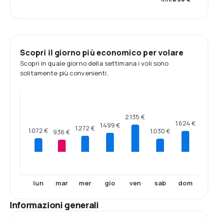
Scopri il giorno più economico per volare
Scopri in quale giorno della settimana i voli sono
solitamente più convenienti.
2.135 €
1.624 €
1.499 €
1.272 €
1.072 €
1.030 €
936 €
lun
mar
mer
gio
ven
sab
dom
Informazioni generali