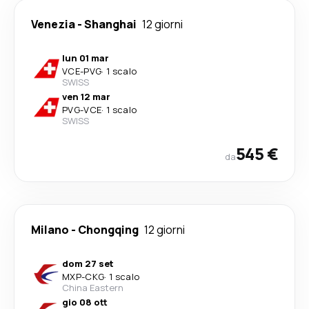
Venezia
-
Shanghai
12 giorni
lun 01 mar
VCE
-
PVG
·
1 scalo
SWISS
ven 12 mar
PVG
-
VCE
·
1 scalo
SWISS
545 €
da
Milano
-
Chongqing
12 giorni
dom 27 set
MXP
-
CKG
·
1 scalo
China Eastern
gio 08 ott