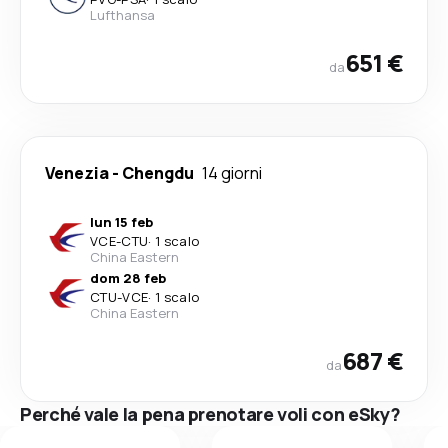
Lufthansa
651 €
da
Venezia
-
Chengdu
14 giorni
lun 15 feb
VCE
-
CTU
·
1 scalo
China Eastern
dom 28 feb
CTU
-
VCE
·
1 scalo
China Eastern
687 €
da
Perché vale la pena prenotare voli con eSky?