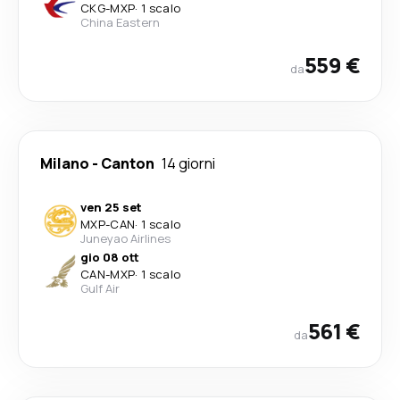
CKG
-
MXP
·
1 scalo
China Eastern
559 €
da
Milano
-
Canton
14 giorni
ven 25 set
MXP
-
CAN
·
1 scalo
Juneyao Airlines
gio 08 ott
CAN
-
MXP
·
1 scalo
Gulf Air
561 €
da