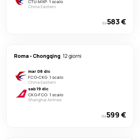
CTU
-
MXP
·
1 scalo
China Eastern
583 €
da
Roma
-
Chongqing
12 giorni
mar 08 dic
FCO
-
CKG
·
1 scalo
China Eastern
sab 19 dic
CKG
-
FCO
·
1 scalo
Shanghai Airlines
599 €
da