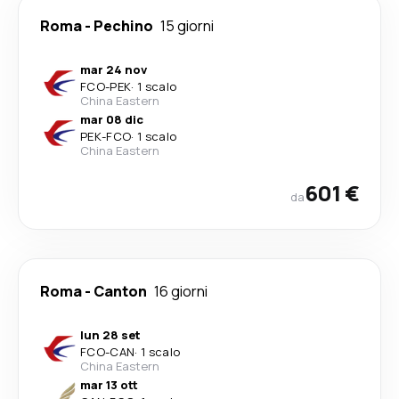
Roma
-
Pechino
15 giorni
mar 24 nov
FCO
-
PEK
·
1 scalo
China Eastern
mar 08 dic
PEK
-
FCO
·
1 scalo
China Eastern
601 €
da
Roma
-
Canton
16 giorni
lun 28 set
FCO
-
CAN
·
1 scalo
China Eastern
mar 13 ott