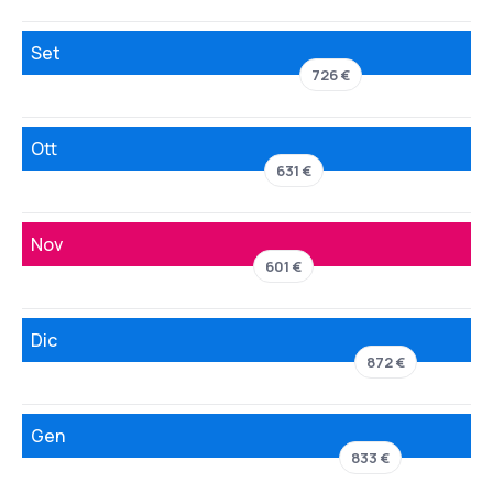
Set
726 €
Ott
631 €
Nov
601 €
Dic
872 €
Gen
833 €