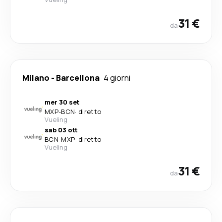
31 €
da
Milano
-
Barcellona
4 giorni
mer 30 set
MXP
-
BCN
·
diretto
Vueling
sab 03 ott
BCN
-
MXP
·
diretto
Vueling
31 €
da