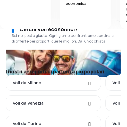
economica.
Cerchi voli economici?
Sei nel posto giusto. Ogni giorno confrontiamo centinaia
di offerte per proporti quelle migliori. Dai un'occhiata!
I nostri aeroporti di partenza più popolari
Voli da Milano
Voli d
Voli da Venezia
Voli da
Voli da Torino
Voli da