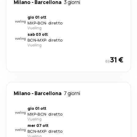
Milano
-
Barcellona
3 giorni
gio 01 ott
MXP
-
BCN
·
diretto
Vueling
sab 03 ott
BCN
-
MXP
·
diretto
Vueling
31 €
da
Milano
-
Barcellona
7 giorni
gio 01 ott
MXP
-
BCN
·
diretto
Vueling
mer 07 ott
BCN
-
MXP
·
diretto
Vueling