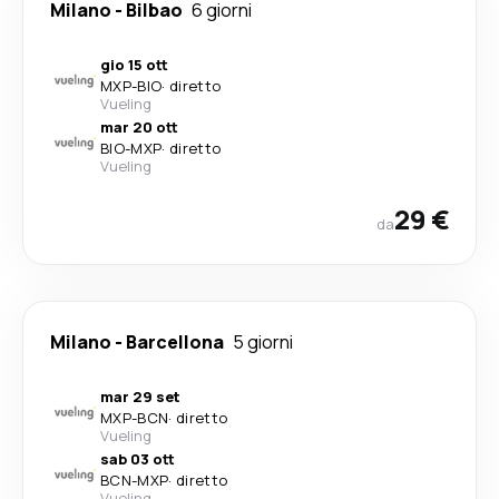
Milano
-
Bilbao
6 giorni
gio 15 ott
MXP
-
BIO
·
diretto
Vueling
mar 20 ott
BIO
-
MXP
·
diretto
Vueling
29 €
da
Milano
-
Barcellona
5 giorni
mar 29 set
MXP
-
BCN
·
diretto
Vueling
sab 03 ott
BCN
-
MXP
·
diretto
Vueling