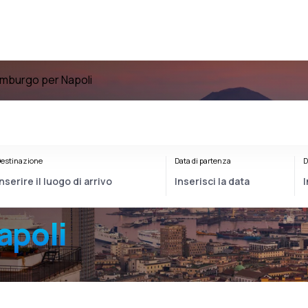
Amburgo per Napoli
estinazione
Data di partenza
D
apoli