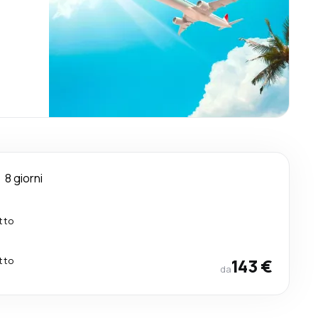
8 giorni
tto
tto
143 €
da