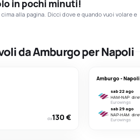
olo in pochi minuti!
in cima alla pagina. Dicci dove e quando vuoi volare e
 voli da Amburgo per Napoli
Amburgo
-
Napoli
sab 22 ago
HAM
-
NAP
·
dire
Eurowings
sab 29 ago
130 €
NAP
-
HAM
·
dire
da
Eurowings