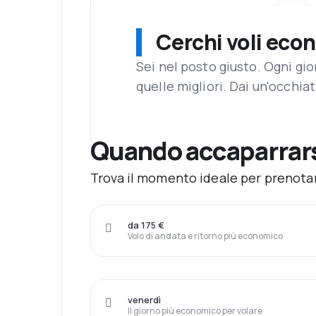
Cerchi voli eco
Sei nel posto giusto. Ogni gi
quelle migliori. Dai un'occhiat
Quando accaparrarsi
Trova il momento ideale per prenotare
da 175 €
Volo di andata e ritorno più economico
venerdì
Il giorno più economico per volare