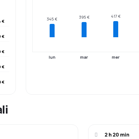
417 €
395 €
345 €
4 €
 €
 €
lun
mar
mer
 €
 €
li
2 h 20 min