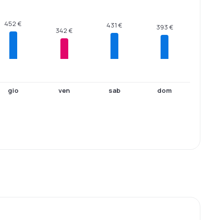
452 €
431 €
393 €
342 €
gio
ven
sab
dom