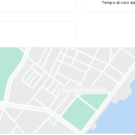
Tempo di volo d
Guarda sulla mappa