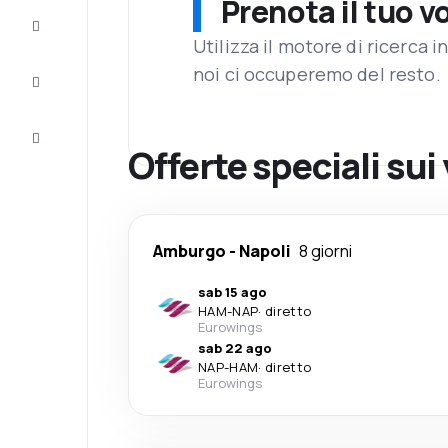
Prenota il tuo v
Completa
il viaggio
Utilizza il motore di ricerca 
noi ci occuperemo del resto.
Ispirazione
e consigli
Servizio
clienti
Offerte speciali sui
Amburgo
-
Napoli
8 giorni
sab 15 ago
HAM
-
NAP
·
diretto
Eurowings
sab 22 ago
NAP
-
HAM
·
diretto
Eurowings