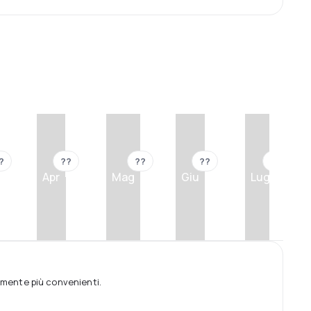
?
??
??
??
??
Apr
Mag
Giu
Lug
tamente più convenienti.