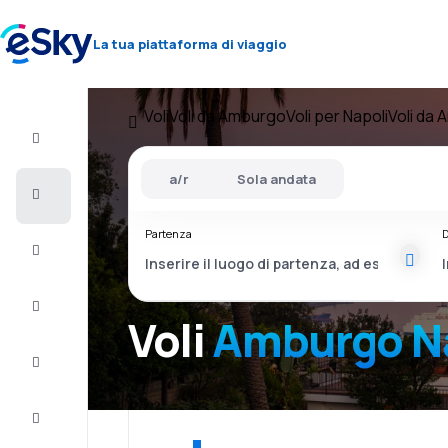
La tua piattaforma di viaggio
Voli
Voli da Amburgo
Voli per Napoli
Voli da 
Volo+Hotel
a/r
Sola andata
Voli
Partenza
D
Vacanze
City
Break
Voli
Amburgo N
Pernottamenti
Offerte