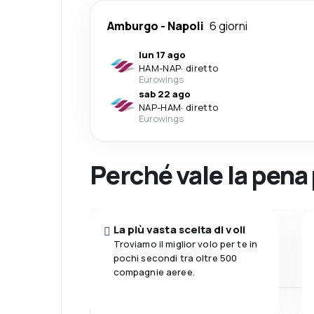
Amburgo
-
Napoli
6 giorni
lun 17 ago
HAM
-
NAP
·
diretto
Eurowings
sab 22 ago
NAP
-
HAM
·
diretto
Eurowings
Perché vale la pena
La più vasta scelta di voli
Troviamo il miglior volo per te in
pochi secondi tra oltre 500
compagnie aeree.