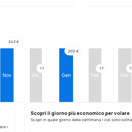
243 €
200 €
??
??
?
Nov
Dic
Gen
Feb
Mar
Scopri il giorno più economico per volare
Scopri in quale giorno della settimana i voli sono soli
are i