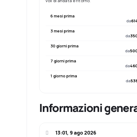
voli di andata e ritorno.
6 mesi prima
da
61
3 mesi prima
da
350
30 giorni prima
da
500
7 giorni prima
da
460
1 giorno prima
da
538
Informazioni genera
13:01, 9 ago 2026