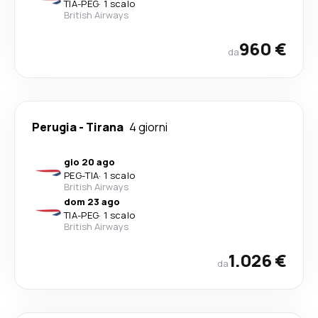
TIA
-
PEG
·
1 scalo
British Airways
960 €
da
Perugia
-
Tirana
4 giorni
gio 20 ago
PEG
-
TIA
·
1 scalo
British Airways
dom 23 ago
TIA
-
PEG
·
1 scalo
British Airways
1.026 €
da