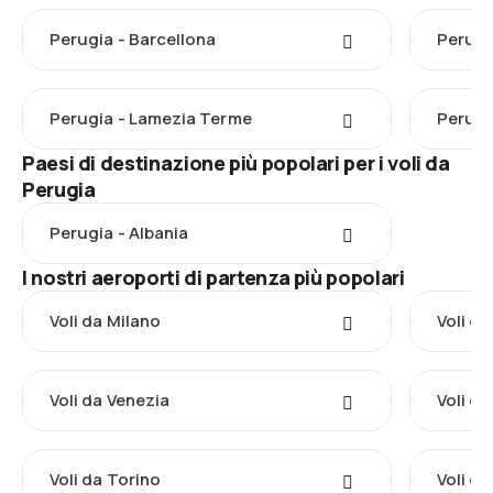
Perugia - Barcellona
Perugi
Perugia - Lamezia Terme
Perugia
Paesi di destinazione più popolari per i voli da
Perugia
Perugia - Albania
I nostri aeroporti di partenza più popolari
Voli da Milano
Voli d
Voli da Venezia
Voli da
Voli da Torino
Voli da