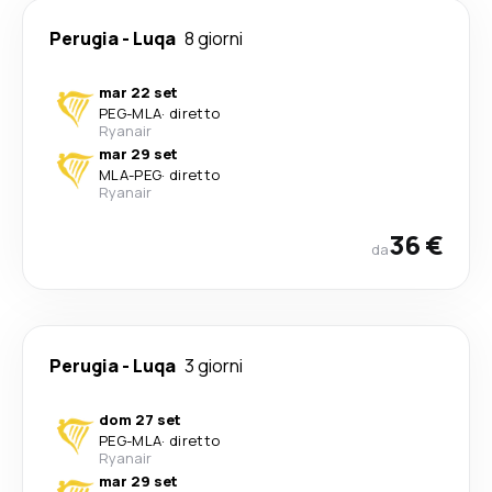
Perugia
-
Luqa
8 giorni
mar 22 set
PEG
-
MLA
·
diretto
Ryanair
mar 29 set
MLA
-
PEG
·
diretto
Ryanair
36 €
da
Perugia
-
Luqa
3 giorni
dom 27 set
PEG
-
MLA
·
diretto
Ryanair
mar 29 set