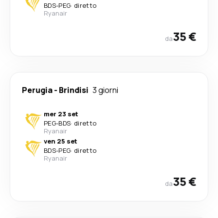
BDS
-
PEG
·
diretto
Ryanair
35 €
da
Perugia
-
Brindisi
3 giorni
mer 23 set
PEG
-
BDS
·
diretto
Ryanair
ven 25 set
BDS
-
PEG
·
diretto
Ryanair
35 €
da