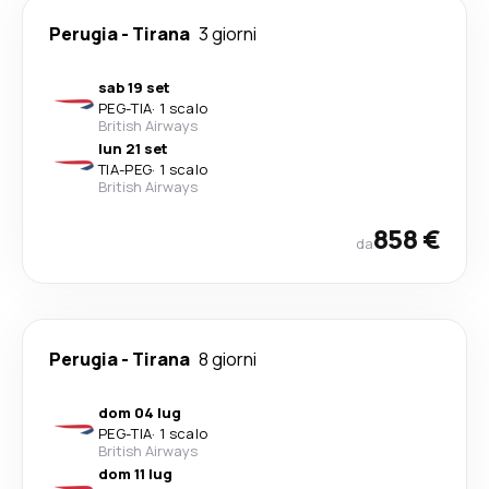
Perugia
-
Tirana
3 giorni
sab 19 set
PEG
-
TIA
·
1 scalo
British Airways
lun 21 set
TIA
-
PEG
·
1 scalo
British Airways
858 €
da
Perugia
-
Tirana
8 giorni
dom 04 lug
PEG
-
TIA
·
1 scalo
British Airways
dom 11 lug