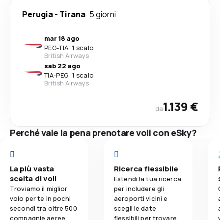
Perugia
-
Tirana
5 giorni
mar 18 ago
PEG
-
TIA
·
1 scalo
British Airways
sab 22 ago
TIA
-
PEG
·
1 scalo
British Airways
1.139 €
da
Perché vale la pena prenotare voli con eSky?
La più vasta
Ricerca flessibile
scelta di voli
Estendi la tua ricerca
Troviamo il miglior
per includere gli
volo per te in pochi
aeroporti vicini e
secondi tra oltre 500
scegli le date
compagnie aeree.
flessibili per trovare