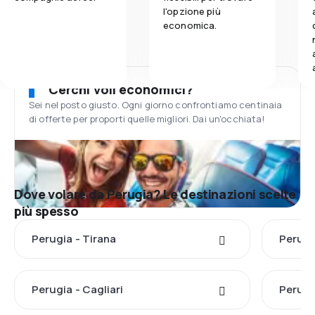
l'opzione più
economica.
Cerchi voli economici?
Sei nel posto giusto. Ogni giorno confrontiamo centinaia
di offerte per proporti quelle migliori. Dai un'occhiata!
Dove volare da Perugia? Le destinazioni scelte
più spesso
Perugia - Tirana
Perugi
Perugia - Cagliari
Perugi