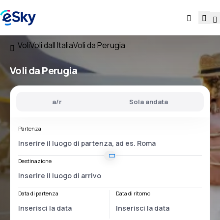
Voli
Voli dall Italia
Voli da Perugia
Voli
da Perugia
a/r
Sola andata
Partenza
Destinazione
Data di partenza
Data di ritorno