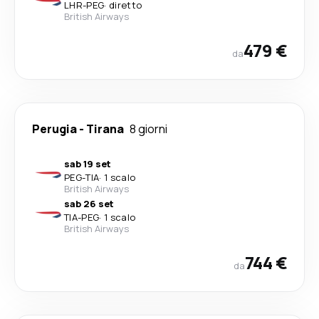
LHR
-
PEG
·
diretto
British Airways
479 €
da
Perugia
-
Tirana
8 giorni
sab 19 set
PEG
-
TIA
·
1 scalo
British Airways
sab 26 set
TIA
-
PEG
·
1 scalo
British Airways
744 €
da