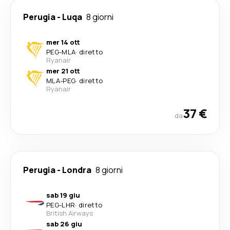
Perugia
-
Luqa
8 giorni
mer 14 ott
PEG
-
MLA
·
diretto
Ryanair
mer 21 ott
MLA
-
PEG
·
diretto
Ryanair
37 €
da
Perugia
-
Londra
8 giorni
sab 19 giu
PEG
-
LHR
·
diretto
British Airways
sab 26 giu