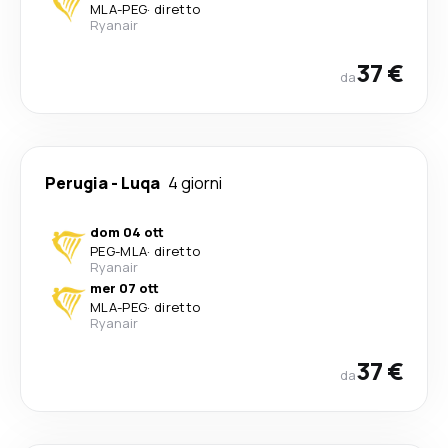
MLA
-
PEG
·
diretto
Ryanair
37 €
da
Perugia
-
Luqa
4 giorni
dom 04 ott
PEG
-
MLA
·
diretto
Ryanair
mer 07 ott
MLA
-
PEG
·
diretto
Ryanair
37 €
da