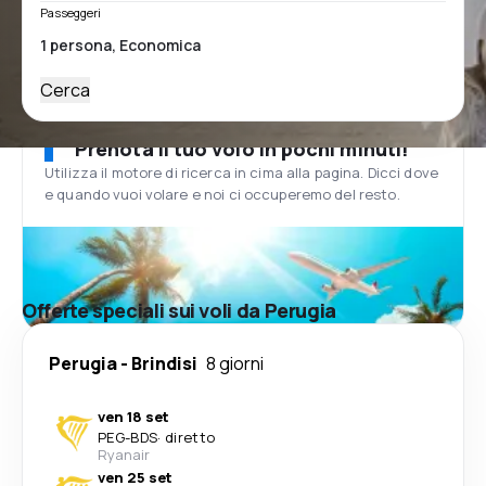
Passeggeri
Cerca
Prenota il tuo volo in pochi minuti!
Utilizza il motore di ricerca in cima alla pagina. Dicci dove
e quando vuoi volare e noi ci occuperemo del resto.
Offerte speciali sui voli da Perugia
Perugia
-
Brindisi
8 giorni
ven 18 set
PEG
-
BDS
·
diretto
Ryanair
ven 25 set