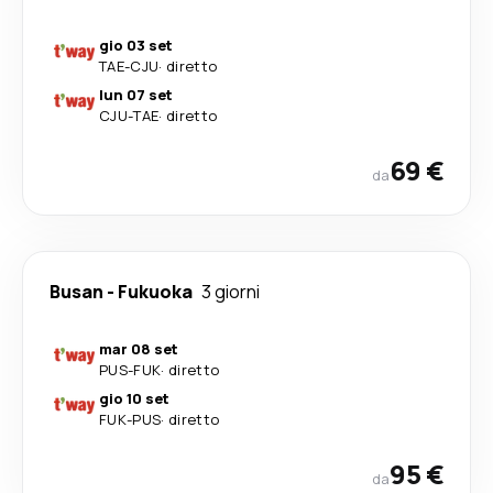
gio 03 set
TAE
-
CJU
·
diretto
lun 07 set
CJU
-
TAE
·
diretto
69 €
da
Busan
-
Fukuoka
3 giorni
mar 08 set
PUS
-
FUK
·
diretto
gio 10 set
FUK
-
PUS
·
diretto
95 €
da