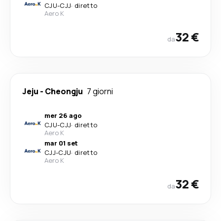
CJU
-
CJJ
·
diretto
Aero K
32 €
da
Jeju
-
Cheongju
7 giorni
mer 26 ago
CJU
-
CJJ
·
diretto
Aero K
mar 01 set
CJJ
-
CJU
·
diretto
Aero K
32 €
da