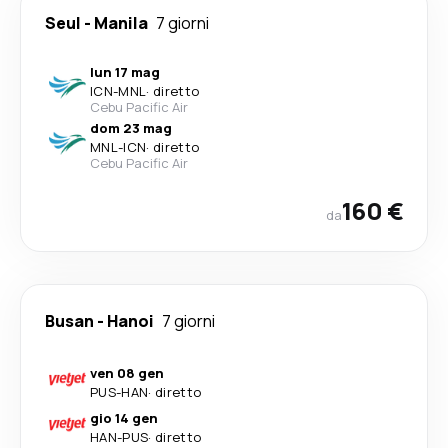
Seul
-
Manila
7 giorni
lun 17 mag
ICN
-
MNL
·
diretto
Cebu Pacific Air
dom 23 mag
MNL
-
ICN
·
diretto
Cebu Pacific Air
160 €
da
Busan
-
Hanoi
7 giorni
ven 08 gen
PUS
-
HAN
·
diretto
gio 14 gen
HAN
-
PUS
·
diretto