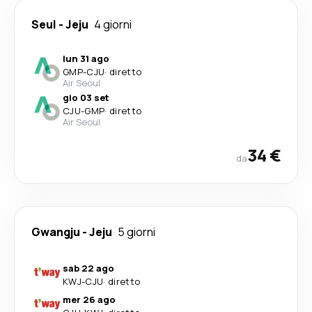
Seul
-
Jeju
4 giorni
lun 31 ago
GMP
-
CJU
·
diretto
Air Seoul
gio 03 set
CJU
-
GMP
·
diretto
Air Seoul
34 €
da
Gwangju
-
Jeju
5 giorni
sab 22 ago
KWJ
-
CJU
·
diretto
mer 26 ago