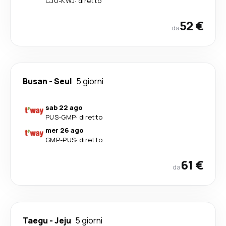
CJU
-
KWJ
·
diretto
52 €
da
Busan
-
Seul
5 giorni
sab 22 ago
PUS
-
GMP
·
diretto
mer 26 ago
GMP
-
PUS
·
diretto
61 €
da
Taegu
-
Jeju
5 giorni