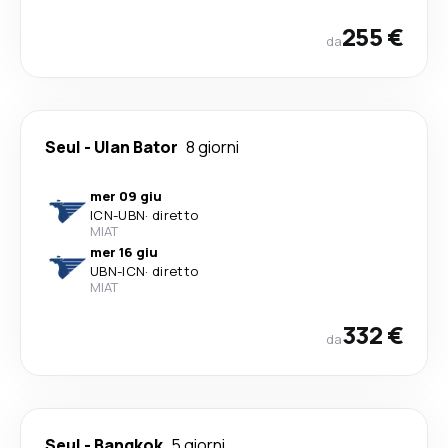
255 €
da
Seul
-
Ulan Bator
8 giorni
mer 09 giu
ICN
-
UBN
·
diretto
MIAT
mer 16 giu
UBN
-
ICN
·
diretto
MIAT
332 €
da
Seul
-
Bangkok
5 giorni