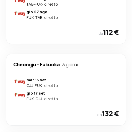
TAE
-
FUK
·
diretto
gio 27 ago
FUK
-
TAE
·
diretto
112 €
da
Cheongju
-
Fukuoka
3 giorni
mar 15 set
CJJ
-
FUK
·
diretto
gio 17 set
FUK
-
CJJ
·
diretto
132 €
da