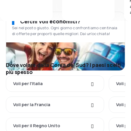
Cerchi voli economici?
Sei nel posto giusto. Ogni giorno confrontiamo centinaia
di offerte per proporti quelle migliori. Dai un'occhiata!
Dove volare dalla Corea del Sud? I paesi scelti
più spesso
Voli per l'Italia
Voli pe
Voli per la Francia
Voli pe
Voli per il Regno Unito
Voli pe