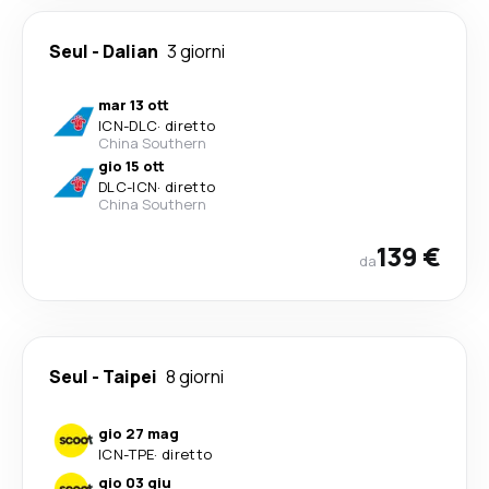
Seul
-
Dalian
3 giorni
mar 13 ott
ICN
-
DLC
·
diretto
China Southern
gio 15 ott
DLC
-
ICN
·
diretto
China Southern
139 €
da
Seul
-
Taipei
8 giorni
gio 27 mag
ICN
-
TPE
·
diretto
gio 03 giu