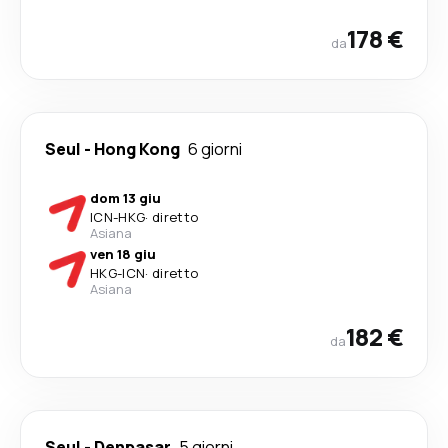
178 €
da
Seul
-
Hong Kong
6 giorni
dom 13 giu
ICN
-
HKG
·
diretto
Asiana
ven 18 giu
HKG
-
ICN
·
diretto
Asiana
182 €
da
Seul
-
Denpasar
5 giorni