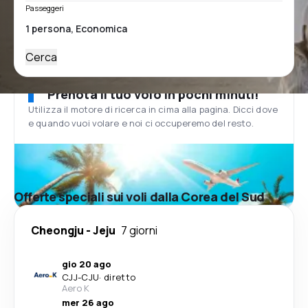
Passeggeri
Cerca
Prenota il tuo volo in pochi minuti!
Utilizza il motore di ricerca in cima alla pagina. Dicci dove
e quando vuoi volare e noi ci occuperemo del resto.
Offerte speciali sui voli dalla Corea del Sud
Cheongju
-
Jeju
7 giorni
gio 20 ago
CJJ
-
CJU
·
diretto
Aero K
mer 26 ago