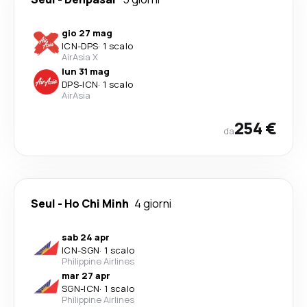
gio 27 mag
ICN
-
DPS
·
1 scalo
AirAsia X
lun 31 mag
DPS
-
ICN
·
1 scalo
AirAsia
254 €
da
Seul
-
Ho Chi Minh
4 giorni
sab 24 apr
ICN
-
SGN
·
1 scalo
Philippine Airlines
mar 27 apr
SGN
-
ICN
·
1 scalo
Philippine Airlines