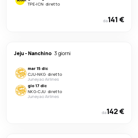
TPE
-
ICN
·
diretto
141 €
da
Jeju
-
Nanchino
3 giorni
mar 15 dic
CJU
-
NKG
·
diretto
Juneyao Airlines
gio 17 dic
NKG
-
CJU
·
diretto
Juneyao Airlines
142 €
da