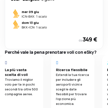
mer 09 giu
ICN
-
BKK
·
1 scalo
dom 13 giu
BKK
-
ICN
·
1 scalo
349 €
da
Perché vale la pena prenotare voli con eSky?
La più vasta
Ricerca flessibile
scelta di voli
Estendi la tua ricerca
Troviamo il miglior
per includere gli
volo per te in pochi
aeroporti vicini e
secondi tra oltre 500
scegli le date
compagnie aeree.
flessibili per trovare
l'opzione più
economica.