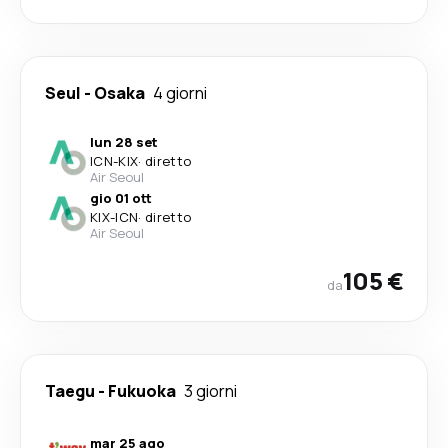
Seul
-
Osaka
4 giorni
lun 28 set
ICN
-
KIX
·
diretto
Air Seoul
gio 01 ott
KIX
-
ICN
·
diretto
Air Seoul
105 €
da
Taegu
-
Fukuoka
3 giorni
mar 25 ago