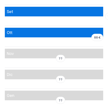
Set
Ott
88 €
Nov
??
Dic
??
Gen
??