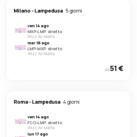
Milano
-
Lampedusa
5 giorni
ven 14 ago
MXP
-
LMP
·
diretto
Wizz Air Malta
mar 18 ago
LMP
-
MXP
·
diretto
Wizz Air Malta
51 €
da
Roma
-
Lampedusa
4 giorni
ven 14 ago
FCO
-
LMP
·
diretto
Wizz Air Malta
lun 17 ago