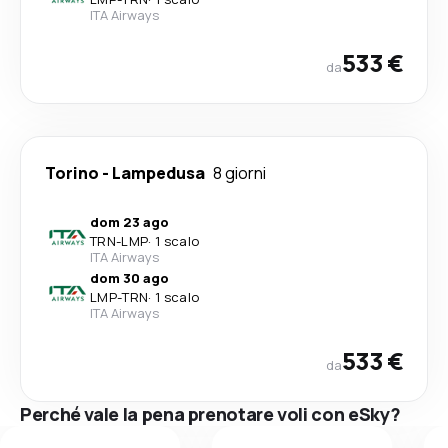
ITA Airways
533 €
da
Torino
-
Lampedusa
8 giorni
dom 23 ago
TRN
-
LMP
·
1 scalo
ITA Airways
dom 30 ago
LMP
-
TRN
·
1 scalo
ITA Airways
533 €
da
Perché vale la pena prenotare voli con eSky?