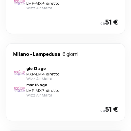
LMP
-
MXP
·
diretto
Wizz Air Malta
51 €
da
Milano
-
Lampedusa
6 giorni
gio 13 ago
MXP
-
LMP
·
diretto
Wizz Air Malta
mar 18 ago
LMP
-
MXP
·
diretto
Wizz Air Malta
51 €
da