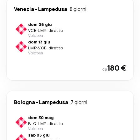
Venezia
-
Lampedusa
8 giorni
dom 06 giu
VCE
-
LMP
·
diretto
Volotea
dom 13 giu
LMP
-
VCE
·
diretto
Volotea
180 €
da
Bologna
-
Lampedusa
7 giorni
dom 30 mag
BLQ
-
LMP
·
diretto
Volotea
sab 05 giu