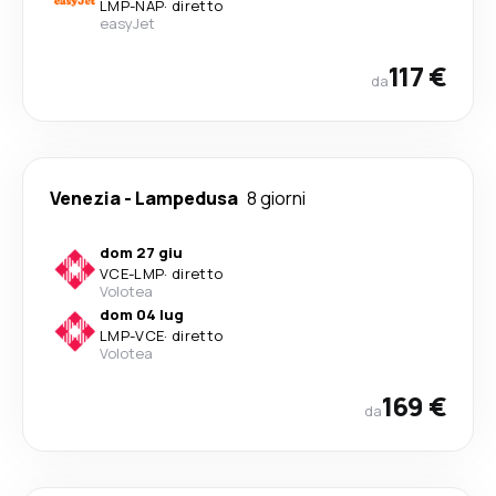
LMP
-
NAP
·
diretto
easyJet
117 €
da
Venezia
-
Lampedusa
8 giorni
dom 27 giu
VCE
-
LMP
·
diretto
Volotea
dom 04 lug
LMP
-
VCE
·
diretto
Volotea
169 €
da