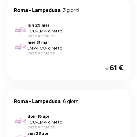
Roma
-
Lampedusa
3 giorni
lun 29 mar
FCO
-
LMP
·
diretto
Wizz Air Malta
mer 31 mar
LMP
-
FCO
·
diretto
Wizz Air Malta
61 €
da
Roma
-
Lampedusa
6 giorni
dom 18 apr
FCO
-
LMP
·
diretto
Wizz Air Malta
ven 23 apr