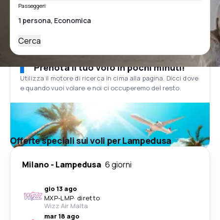
Passeggeri
Cerca
Prenota il tuo volo in pochi minuti!
Utilizza il motore di ricerca in cima alla pagina. Dicci dove
e quando vuoi volare e noi ci occuperemo del resto.
Offerte speciali sui voli per Lampedusa
Milano
-
Lampedusa
6 giorni
gio 13 ago
MXP
-
LMP
·
diretto
Wizz Air Malta
mar 18 ago