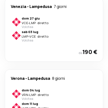
Venezia
-
Lampedusa
7 giorni
dom 27 giu
VCE
-
LMP
·
diretto
Volotea
sab 03 lug
LMP
-
VCE
·
diretto
Volotea
190 €
da
Verona
-
Lampedusa
8 giorni
dom 04 lug
VRN
-
LMP
·
diretto
Volotea
dom 11 lug