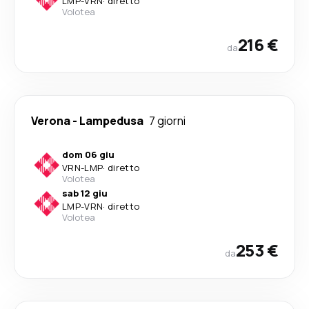
LMP
-
VRN
·
diretto
Volotea
216 €
da
Verona
-
Lampedusa
7 giorni
dom 06 giu
VRN
-
LMP
·
diretto
Volotea
sab 12 giu
LMP
-
VRN
·
diretto
Volotea
253 €
da