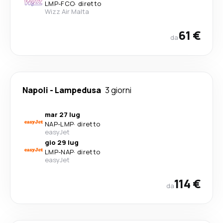
LMP
-
FCO
·
diretto
Wizz Air Malta
61 €
da
Napoli
-
Lampedusa
3 giorni
mar 27 lug
NAP
-
LMP
·
diretto
easyJet
gio 29 lug
LMP
-
NAP
·
diretto
easyJet
114 €
da