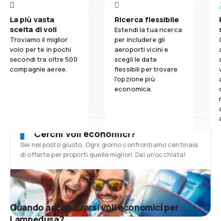
La più vasta
Ricerca flessibile
scelta di voli
Estendi la tua ricerca
Troviamo il miglior
per includere gli
volo per te in pochi
aeroporti vicini e
secondi tra oltre 500
scegli le date
compagnie aeree.
flessibili per trovare
l'opzione più
economica.
Cerchi voli economici?
Sei nel posto giusto. Ogni giorno confrontiamo centinaia
di offerte per proporti quelle migliori. Dai un'occhiata!
Quando accaparrarsi voli economici per
Lampedusa?