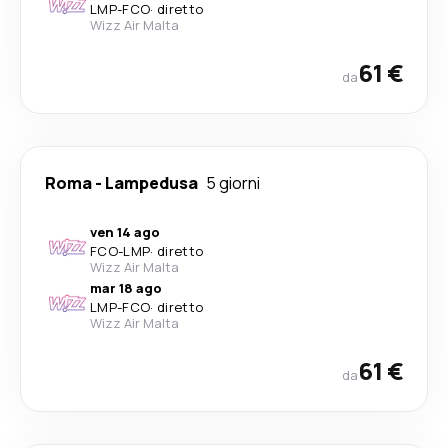
LMP
-
FCO
·
diretto
Wizz Air Malta
61 €
da
Roma
-
Lampedusa
5 giorni
ven 14 ago
FCO
-
LMP
·
diretto
Wizz Air Malta
mar 18 ago
LMP
-
FCO
·
diretto
Wizz Air Malta
61 €
da