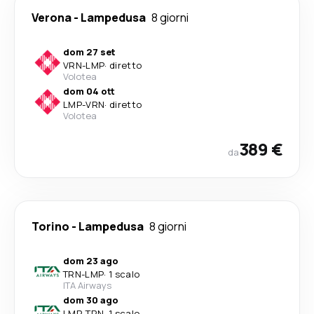
Verona
-
Lampedusa
8 giorni
dom 27 set
VRN
-
LMP
·
diretto
Volotea
dom 04 ott
LMP
-
VRN
·
diretto
Volotea
389 €
da
Torino
-
Lampedusa
8 giorni
dom 23 ago
TRN
-
LMP
·
1 scalo
ITA Airways
dom 30 ago
LMP
-
TRN
·
1 scalo