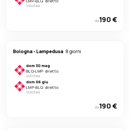
LMP
-
BLQ
·
diretto
Volotea
190 €
da
Bologna
-
Lampedusa
8 giorni
dom 30 mag
BLQ
-
LMP
·
diretto
Volotea
dom 06 giu
LMP
-
BLQ
·
diretto
Volotea
190 €
da