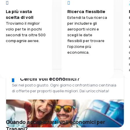
La più vasta
Ricerca flessibile
scelta di voli
Estendi la tua ricerca
Troviamo il miglior
per includere gli
volo per te in pochi
aeroporti vicini e
secondi tra oltre 500
scegli le date
compagnie aeree.
flessibili per trovare
l'opzione più
economica.
Cerchi voli economici?
Sei nel posto giusto. Ogni giorno confrontiamo centinaia
di offerte per proporti quelle migliori. Dai un'occhiata!
Quando accaparrarsi voli economici per
Trapani?