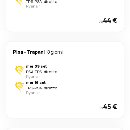
TPS
-
PSA
·
diretto
Ryanair
44 €
da
Pisa
-
Trapani
8 giorni
mer 09 set
PSA
-
TPS
·
diretto
Ryanair
mer 16 set
TPS
-
PSA
·
diretto
Ryanair
45 €
da