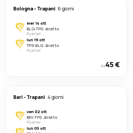
Bologna
-
Trapani
6 giorni
mer 14 ott
BLQ
-
TPS
·
diretto
Ryanair
lun 19 ott
TPS
-
BLQ
·
diretto
Ryanair
45 €
da
Bari
-
Trapani
4 giorni
ven 02 ott
BRI
-
TPS
·
diretto
Ryanair
lun 05 ott