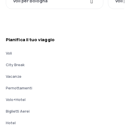
Voli per Bologna
Voli pe
Pianifica il tuo viaggio
Voli
City Break
Vacanze
Pernottamenti
Volo+Hotel
Biglietti Aerei
Hotel