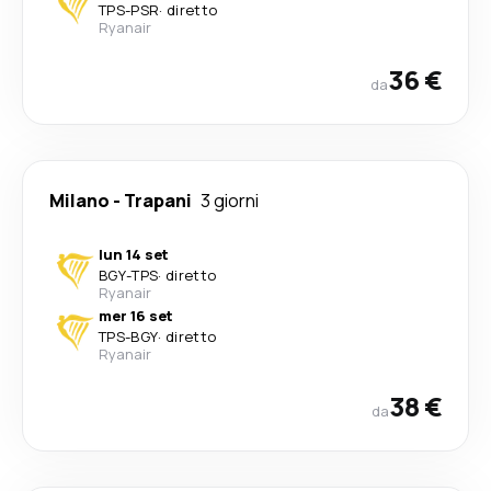
TPS
-
PSR
·
diretto
Ryanair
36 €
da
Milano
-
Trapani
3 giorni
lun 14 set
BGY
-
TPS
·
diretto
Ryanair
mer 16 set
TPS
-
BGY
·
diretto
Ryanair
38 €
da