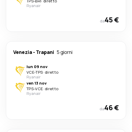
TPS
-
BRI
·
diretto
Ryanair
45 €
da
Venezia
-
Trapani
5 giorni
lun 09 nov
VCE
-
TPS
·
diretto
Ryanair
ven 13 nov
TPS
-
VCE
·
diretto
Ryanair
46 €
da