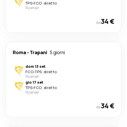
TPS
-
FCO
·
diretto
Ryanair
34 €
da
Roma
-
Trapani
5 giorni
dom 13 set
FCO
-
TPS
·
diretto
Ryanair
gio 17 set
TPS
-
FCO
·
diretto
Ryanair
34 €
da