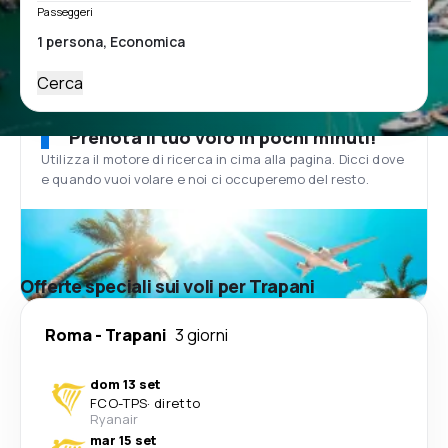
Passeggeri
Cerca
Prenota il tuo volo in pochi minuti!
Utilizza il motore di ricerca in cima alla pagina. Dicci dove
e quando vuoi volare e noi ci occuperemo del resto.
Offerte speciali sui voli per Trapani
Roma
-
Trapani
3 giorni
dom 13 set
FCO
-
TPS
·
diretto
Ryanair
mar 15 set