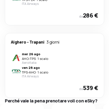
ITA Airways
286 €
da
Alghero
-
Trapani
3 giorni
mer 26 ago
AHO
-
TPS
·
1 scalo
Aeroitalia
ven 28 ago
TPS
-
AHO
·
1 scalo
ITA Airways
539 €
da
Perché vale la pena prenotare voli con eSky?