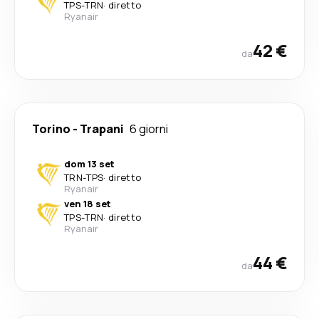
TPS
-
TRN
·
diretto
Ryanair
42 €
da
Torino
-
Trapani
6 giorni
dom 13 set
TRN
-
TPS
·
diretto
Ryanair
ven 18 set
TPS
-
TRN
·
diretto
Ryanair
44 €
da