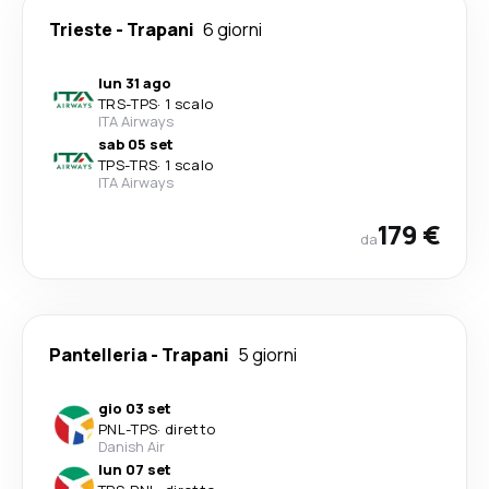
Trieste
-
Trapani
6 giorni
lun 31 ago
TRS
-
TPS
·
1 scalo
ITA Airways
sab 05 set
TPS
-
TRS
·
1 scalo
ITA Airways
179 €
da
Pantelleria
-
Trapani
5 giorni
gio 03 set
PNL
-
TPS
·
diretto
Danish Air
lun 07 set