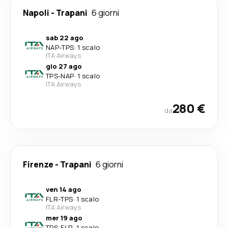
Napoli
-
Trapani
6 giorni
sab 22 ago
NAP
-
TPS
·
1 scalo
ITA Airways
gio 27 ago
TPS
-
NAP
·
1 scalo
ITA Airways
280 €
da
Firenze
-
Trapani
6 giorni
ven 14 ago
FLR
-
TPS
·
1 scalo
ITA Airways
mer 19 ago
TPS
-
FLR
·
1 scalo