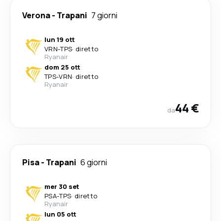
Verona
-
Trapani
7 giorni
lun 19 ott
VRN
-
TPS
·
diretto
Ryanair
dom 25 ott
TPS
-
VRN
·
diretto
Ryanair
44 €
da
Pisa
-
Trapani
6 giorni
mer 30 set
PSA
-
TPS
·
diretto
Ryanair
lun 05 ott