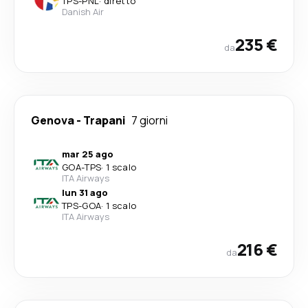
TPS
-
PNL
·
diretto
Danish Air
235 €
da
Genova
-
Trapani
7 giorni
mar 25 ago
GOA
-
TPS
·
1 scalo
ITA Airways
lun 31 ago
TPS
-
GOA
·
1 scalo
ITA Airways
216 €
da