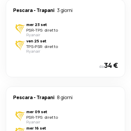
Pescara
-
Trapani
3 giorni
mer 23 set
PSR
-
TPS
·
diretto
Ryanair
ven 25 set
TPS
-
PSR
·
diretto
Ryanair
34 €
da
Pescara
-
Trapani
8 giorni
mer 09 set
PSR
-
TPS
·
diretto
Ryanair
mer 16 set