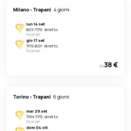
Milano
-
Trapani
4 giorni
lun 14 set
BGY
-
TPS
·
diretto
Ryanair
gio 17 set
TPS
-
BGY
·
diretto
Ryanair
38 €
da
Torino
-
Trapani
6 giorni
mar 29 set
TRN
-
TPS
·
diretto
Ryanair
dom 04 ott