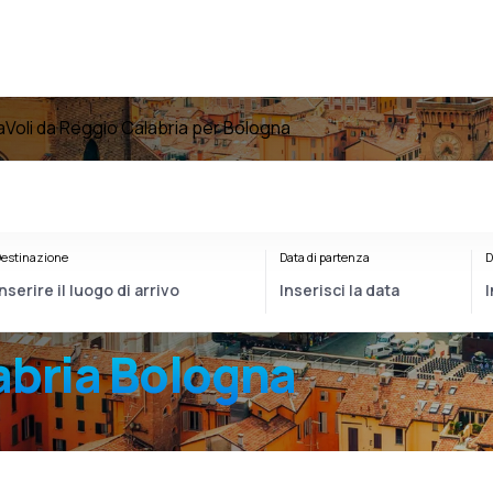
a
Voli da Reggio Calabria per Bologna
estinazione
Data di partenza
D
abria Bologna