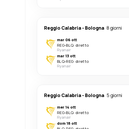
Reggio Calabria
-
Bologna
8 giorni
mar 06 ott
REG
-
BLQ
·
diretto
Ryanair
mar 13 ott
BLQ
-
REG
·
diretto
Ryanair
Reggio Calabria
-
Bologna
5 giorni
mer 14 ott
REG
-
BLQ
·
diretto
Ryanair
dom 18 ott
BLQ
-
REG
·
diretto