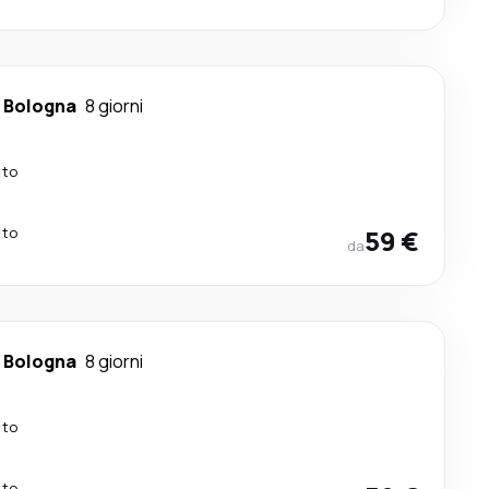
-
Bologna
8 giorni
tto
tto
59 €
da
-
Bologna
8 giorni
tto
tto