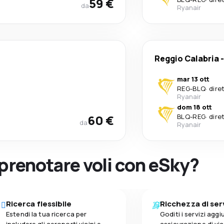
59 €
da
Ryanair
Reggio Calabria
mar 13 ott
REG
-
BLQ
·
dire
Ryanair
dom 18 ott
60 €
BLQ
-
REG
·
dire
da
Ryanair
 prenotare voli con eSky?
Ricerca flessibile
Ricchezza di ser
Estendi la tua ricerca per
Goditi i servizi aggiu