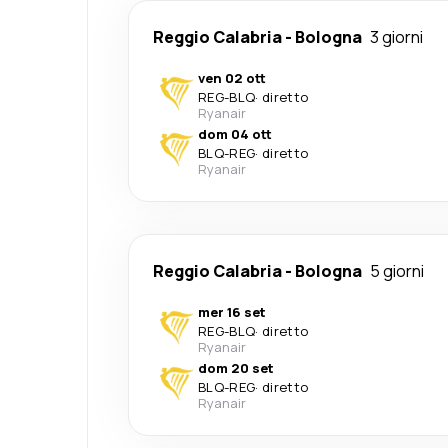
Reggio Calabria
-
Bologna
3 giorni
ven 02 ott
REG
-
BLQ
·
diretto
Ryanair
dom 04 ott
BLQ
-
REG
·
diretto
Ryanair
Reggio Calabria
-
Bologna
5 giorni
mer 16 set
REG
-
BLQ
·
diretto
Ryanair
dom 20 set
BLQ
-
REG
·
diretto
Ryanair