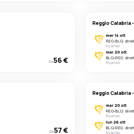
Reggio Calabria
mer 14 ott
REG
-
BLQ
·
dire
Ryanair
mar 20 ott
56 €
BLQ
-
REG
·
dire
da
Ryanair
Reggio Calabria
mar 20 ott
REG
-
BLQ
·
dire
Ryanair
lun 26 ott
57 €
BLQ
-
REG
·
dire
da
Ryanair