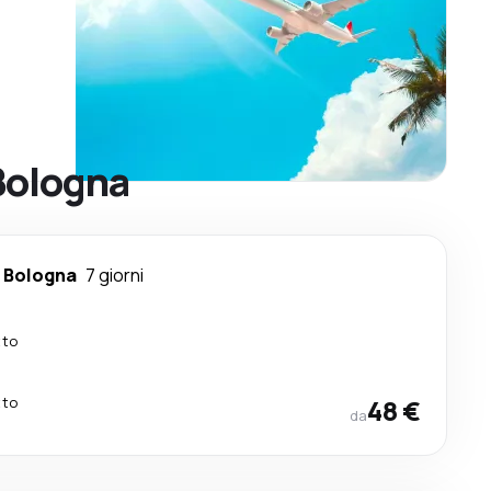
 Bologna
-
Bologna
7 giorni
tto
tto
48 €
da