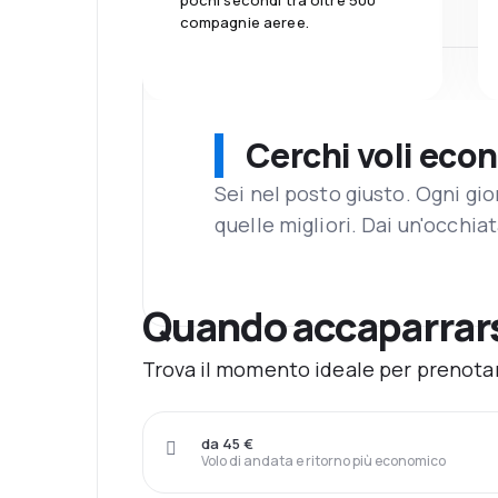
pochi secondi tra oltre 500
compagnie aeree.
Cerchi voli eco
Sei nel posto giusto. Ogni gi
quelle migliori. Dai un'occhiat
Quando accaparrars
Trova il momento ideale per prenotar
da 45 €
Volo di andata e ritorno più economico