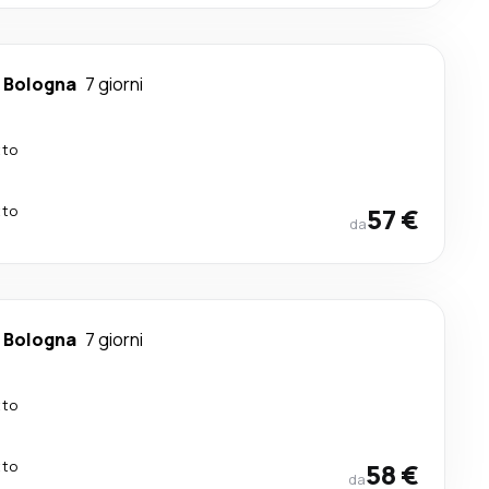
-
Bologna
7 giorni
tto
tto
57 €
da
-
Bologna
7 giorni
tto
tto
58 €
da