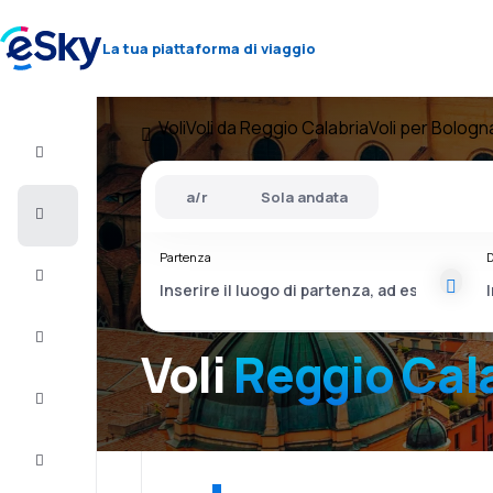
La tua piattaforma di viaggio
Voli
Voli da Reggio Calabria
Voli per Bologn
Volo+Hotel
a/r
Sola andata
Voli
Partenza
D
Vacanze
City
Break
Voli
Reggio Cal
Pernottamenti
Offerte