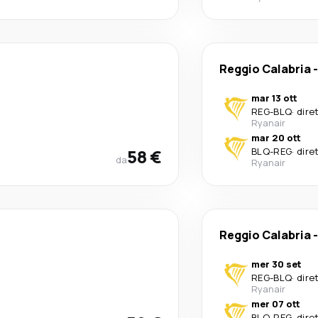
Reggio Calabria
mar 13 ott
REG
-
BLQ
·
dire
Ryanair
mar 20 ott
58 €
BLQ
-
REG
·
dire
da
Ryanair
Reggio Calabria
mer 30 set
REG
-
BLQ
·
dire
Ryanair
mer 07 ott
BLQ
-
REG
·
dire