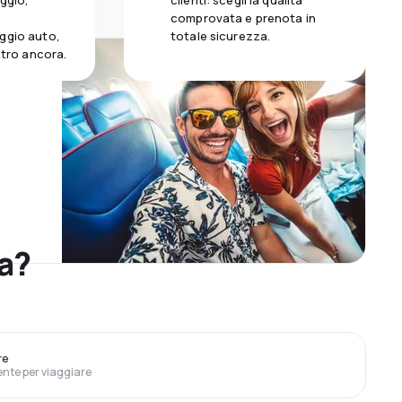
aggio,
clienti: scegli la qualità
comprovata e prenota in
ggio auto,
totale sicurezza.
altro ancora.
na?
re
ente per viaggiare