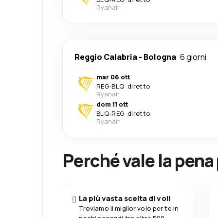
Ryanair
Reggio Calabria
-
Bologna
6 giorni
mar 06 ott
REG
-
BLQ
·
diretto
Ryanair
dom 11 ott
BLQ
-
REG
·
diretto
Ryanair
Perché vale la pena
La più vasta scelta di voli
Troviamo il miglior volo per te in