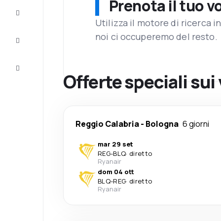
Prenota il tuo v
Completa
il viaggio
Utilizza il motore di ricerca 
noi ci occuperemo del resto.
Ispirazione
e consigli
Servizio
clienti
Offerte speciali sui
Reggio Calabria
-
Bologna
6 giorni
mar 29 set
REG
-
BLQ
·
diretto
Ryanair
dom 04 ott
BLQ
-
REG
·
diretto
Ryanair