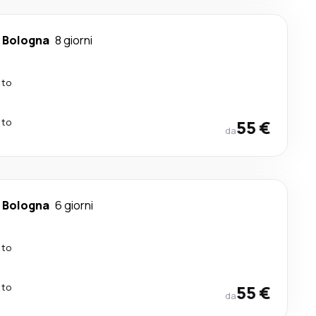
-
Bologna
8 giorni
tto
tto
55 €
da
-
Bologna
6 giorni
tto
tto
55 €
da