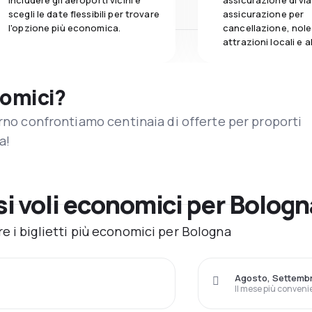
includere gli aeroporti vicini e
assicurazione di vi
scegli le date flessibili per trovare
assicurazione per
l'opzione più economica.
cancellazione, nole
attrazioni locali e 
nomici?
orno confrontiamo centinaia di offerte per proporti
a!
i voli economici per Bolog
e i biglietti più economici per Bologna
Agosto, Settemb
Il mese più conveni