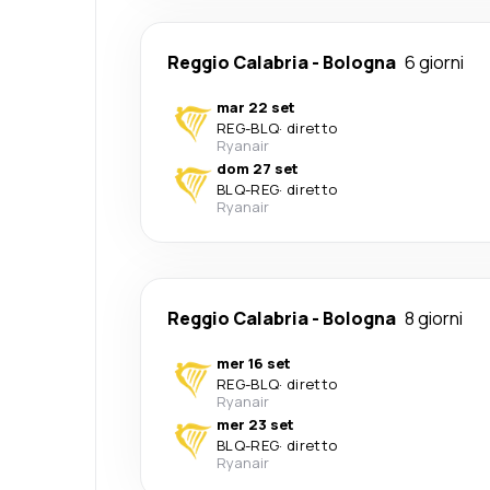
Reggio Calabria
-
Bologna
6 giorni
mar 22 set
REG
-
BLQ
·
diretto
Ryanair
dom 27 set
BLQ
-
REG
·
diretto
Ryanair
Reggio Calabria
-
Bologna
8 giorni
mer 16 set
REG
-
BLQ
·
diretto
Ryanair
mer 23 set
BLQ
-
REG
·
diretto
Ryanair