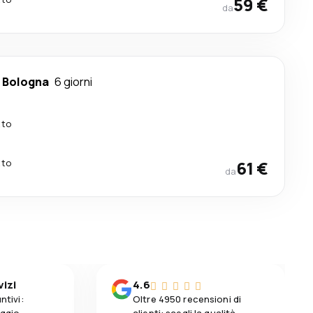
59 €
da
-
Bologna
6 giorni
tto
tto
61 €
da
vizi
4.6
ntivi:
Oltre 4950 recensioni di