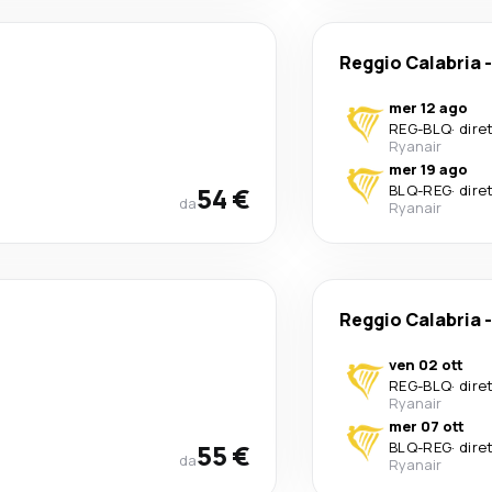
Reggio Calabria
mer 12 ago
REG
-
BLQ
·
dire
Ryanair
mer 19 ago
54 €
BLQ
-
REG
·
dire
da
Ryanair
Reggio Calabria
ven 02 ott
REG
-
BLQ
·
dire
Ryanair
mer 07 ott
55 €
BLQ
-
REG
·
dire
da
Ryanair