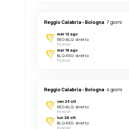
Reggio Calabria
-
Bologna
7 giorni
mer 12 ago
REG
-
BLQ
·
diretto
Ryanair
mar 18 ago
BLQ
-
REG
·
diretto
Ryanair
Reggio Calabria
-
Bologna
4 giorni
ven 23 ott
REG
-
BLQ
·
diretto
Ryanair
lun 26 ott
BLQ
-
REG
·
diretto
Ryanair