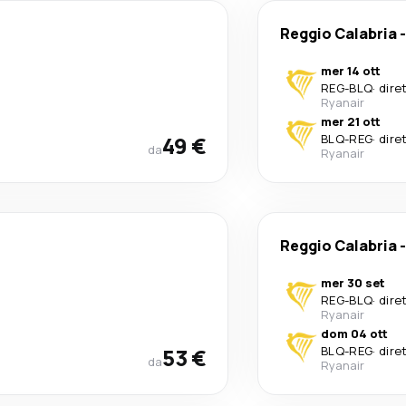
Reggio Calabria
mer 14 ott
REG
-
BLQ
·
dire
Ryanair
mer 21 ott
49 €
BLQ
-
REG
·
dire
da
Ryanair
Reggio Calabria
mer 30 set
REG
-
BLQ
·
dire
Ryanair
dom 04 ott
53 €
BLQ
-
REG
·
dire
da
Ryanair