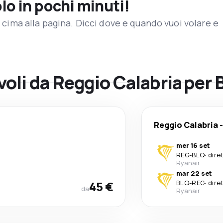
olo in pochi minuti!
in cima alla pagina. Dicci dove e quando vuoi volare e
 voli da Reggio Calabria per
Reggio Calabria
mer 16 set
REG
-
BLQ
·
dire
Ryanair
mar 22 set
45 €
BLQ
-
REG
·
dire
da
Ryanair