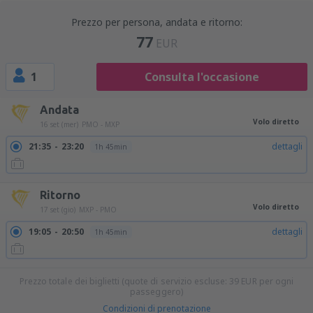
Prezzo per persona, andata e ritorno:
77
EUR
1
Consulta l'occasione
Andata
Volo diretto
16 set (mer)
PMO - MXP
21:35
23:20
dettagli
1h 45min
Ritorno
Volo diretto
17 set (gio)
MXP - PMO
19:05
20:50
dettagli
1h 45min
Prezzo totale dei biglietti (quote di servizio escluse:
39
EUR
per ogni
passeggero)
Condizioni di prenotazione