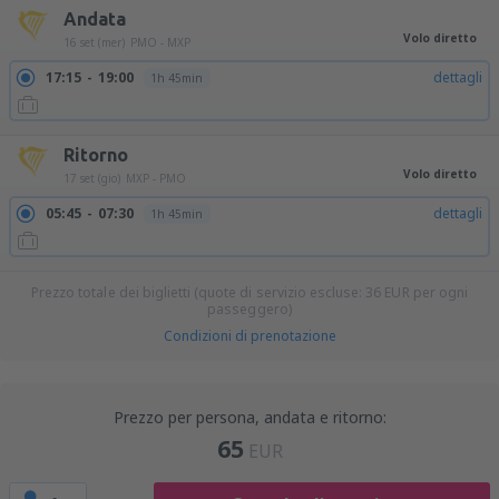
Andata
Volo diretto
16 set (mer)
PMO - MXP
17:15
19:00
dettagli
1h 45min
Ritorno
Volo diretto
17 set (gio)
MXP - PMO
05:45
07:30
dettagli
1h 45min
Prezzo totale dei biglietti (quote di servizio escluse:
36
EUR
per ogni
passeggero)
Condizioni di prenotazione
Prezzo per persona, andata e ritorno:
65
EUR