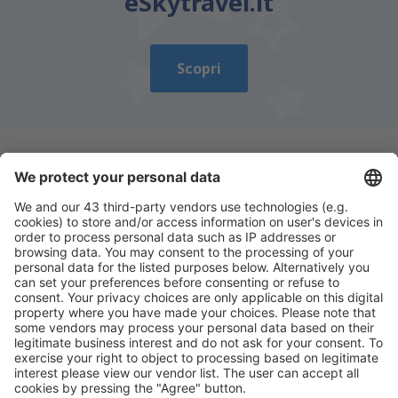
eSkytravel.it
Scopri
Scarica la nostra app
e programma
comodamente i tuoi viaggi