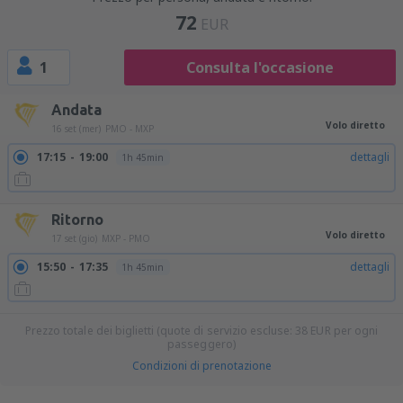
72
EUR
1
Consulta l'occasione
Andata
Volo diretto
16 set (mer)
PMO - MXP
17:15
19:00
dettagli
1h 45min
Ritorno
Volo diretto
17 set (gio)
MXP - PMO
15:50
17:35
dettagli
1h 45min
Prezzo totale dei biglietti (quote di servizio escluse:
38
EUR
per ogni
passeggero)
Condizioni di prenotazione