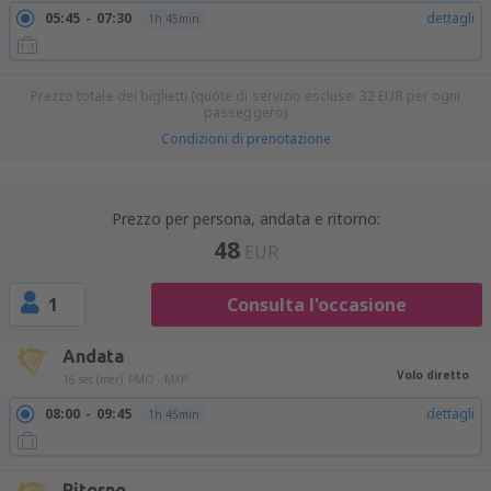
05:45
07:30
dettagli
1h 45min
Prezzo totale dei biglietti (quote di servizio escluse:
32
EUR
per ogni
passeggero)
Condizioni di prenotazione
Prezzo per persona, andata e ritorno:
48
EUR
1
Consulta l'occasione
Andata
Volo diretto
16 set (mer)
PMO - MXP
08:00
09:45
dettagli
1h 45min
Ritorno