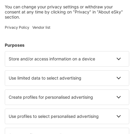
Pianifica il tuo viaggio
Voli
City Break
Vacanze
Pernottamenti
Volo+Hotel
Hotel
Parcheggi
Trasferimenti
Attrazioni
Eventi sportivi
Scopri di più
Applicazione mobile
Compagnie aeree