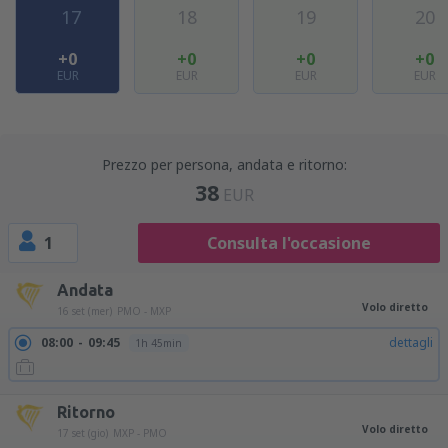
17
18
19
20
+0
+0
+0
+0
EUR
EUR
EUR
EUR
Prezzo per persona, andata e ritorno:
38
EUR
1
Consulta l'occasione
Andata
Volo diretto
16 set (mer)
PMO - MXP
08:00
09:45
dettagli
1h 45min
Ritorno
Volo diretto
17 set (gio)
MXP - PMO