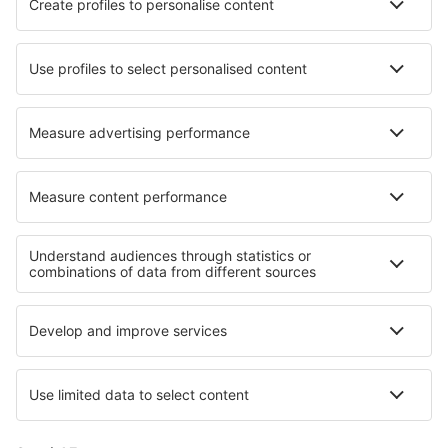
Ryanair
easyJet
Wizz Air
Volotea
Vueling
Informazioni su eSky
Termini e condizioni
Le mie prenotazioni
Informativa privacy
Assistenza e contatti