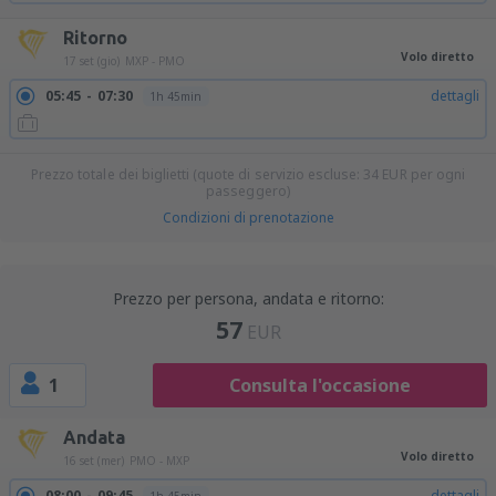
Ritorno
Volo diretto
17 set (gio)
MXP - PMO
05:45
07:30
dettagli
1h 45min
Prezzo totale dei biglietti (quote di servizio escluse:
34
EUR
per ogni
passeggero)
Condizioni di prenotazione
Prezzo per persona, andata e ritorno:
57
EUR
1
Consulta l'occasione
Andata
Volo diretto
16 set (mer)
PMO - MXP
08:00
09:45
dettagli