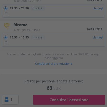
16 set (mer)
PMO - MXP
21:35
23:20
dettagli
1h 45min
Ritorno
Volo diretto
17 set (gio)
MXP - PMO
15:50
17:35
dettagli
1h 45min
Prezzo totale dei biglietti (quote di servizio escluse:
36
EUR
per ogni
passeggero)
Condizioni di prenotazione
Prezzo per persona, andata e ritorno:
63
EUR
1
Consulta l'occasione