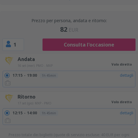
Prezzo per persona, andata e ritorno:
82
EUR
1
Consulta l'occasione
Andata
Volo diretto
16 set (mer)
PMO - MXP
17:15
19:00
dettagli
1h 45min
Ritorno
Volo diretto
17 set (gio)
MXP - PMO
12:15
14:00
dettagli
1h 45min
Prezzo totale dei biglietti (quote di servizio escluse:
40
EUR
per ogni