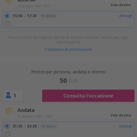
Volo diretto
17 set (gio)
MXP - PMO
15:50
17:35
dettagli
1h 45min
Prezzo totale dei biglietti (quote di servizio escluse:
34
EUR
per ogni
passeggero)
Condizioni di prenotazione
Prezzo per persona, andata e ritorno:
50
EUR
1
Consulta l'occasione
Andata
Volo diretto
16 set (mer)
PMO - MXP
21:35
23:20
dettagli
1h 45min