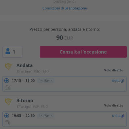
passeggero)
Condizioni di prenotazione
Prezzo per persona, andata e ritorno:
90
EUR
1
Consulta l'occasione
Andata
Volo diretto
16 set (mer)
PMO - MXP
17:15
19:00
dettagli
1h 45min
Ritorno
Volo diretto
17 set (gio)
MXP - PMO
19:05
20:50
dettagli
1h 45min