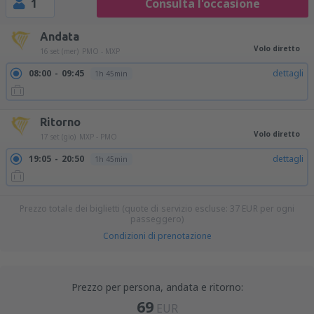
1
Consulta l'occasione
Andata
Volo diretto
16 set (mer)
PMO - MXP
08:00
09:45
dettagli
1h 45min
Ritorno
Volo diretto
17 set (gio)
MXP - PMO
19:05
20:50
dettagli
1h 45min
Prezzo totale dei biglietti (quote di servizio escluse:
37
EUR
per ogni
passeggero)
Condizioni di prenotazione
Prezzo per persona, andata e ritorno:
69
EUR