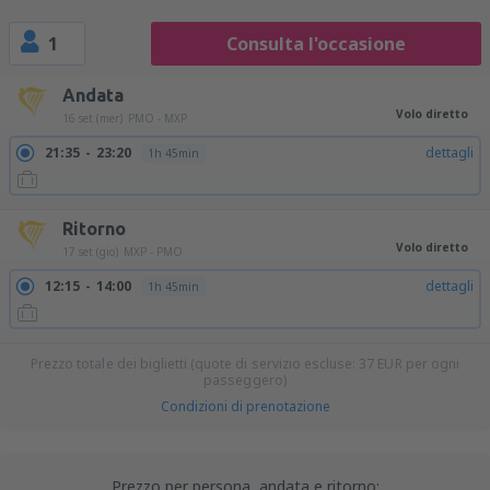
1
Consulta l'occasione
Andata
Volo diretto
16 set (mer)
PMO - MXP
21:35
23:20
dettagli
1h 45min
Ritorno
Volo diretto
17 set (gio)
MXP - PMO
12:15
14:00
dettagli
1h 45min
Prezzo totale dei biglietti (quote di servizio escluse:
37
EUR
per ogni
passeggero)
Condizioni di prenotazione
Prezzo per persona, andata e ritorno: