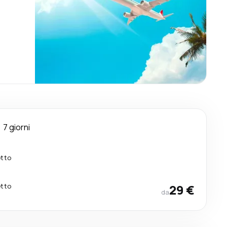
7 giorni
etto
etto
29 €
da