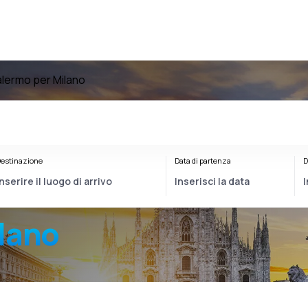
Palermo per Milano
estinazione
Data di partenza
D
lano