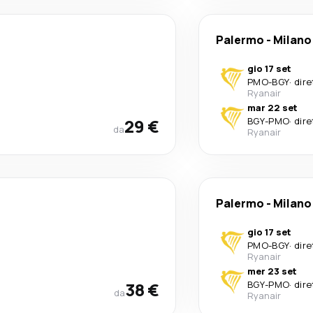
Palermo
-
Milano
gio 17 set
PMO
-
BGY
·
dire
Ryanair
mar 22 set
29 €
BGY
-
PMO
·
dire
da
Ryanair
Palermo
-
Milano
gio 17 set
PMO
-
BGY
·
dire
Ryanair
mer 23 set
38 €
BGY
-
PMO
·
dire
da
Ryanair