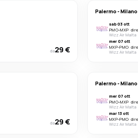
Palermo
-
Milano
sab 03 ott
PMO
-
MXP
·
dir
Wizz Air Malta
mer 07 ott
29 €
MXP
-
PMO
·
dir
da
Wizz Air Malta
Palermo
-
Milano
mer 07 ott
PMO
-
MXP
·
dir
Wizz Air Malta
mar 13 ott
29 €
MXP
-
PMO
·
dir
da
Wizz Air Malta