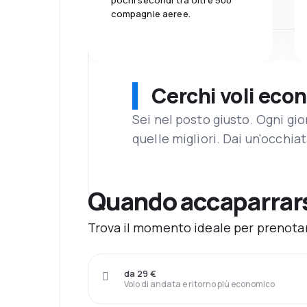
pochi secondi tra oltre 500
compagnie aeree.
Cerchi voli eco
Sei nel posto giusto. Ogni gi
quelle migliori. Dai un'occhiat
Quando accaparrars
Trova il momento ideale per prenotare
da 29 €
Volo di andata e ritorno più economico