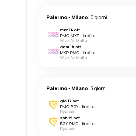
Palermo
-
Milano
5 giorni
mer 14 ott
PMO
-
MXP
·
diretto
Wizz Air Malta
dom 18 ott
MXP
-
PMO
·
diretto
Wizz Air Malta
Palermo
-
Milano
3 giorni
gio 17 set
PMO
-
BGY
·
diretto
Ryanair
sab 19 set
BGY
-
PMO
·
diretto
Ryanair