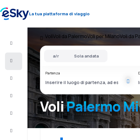
La tua piattaforma di viaggio
Voli
Voli da Palermo
Voli per Milano
Voli da 
Volo+Hotel
a/r
Sola andata
Voli
Partenza
D
Vacanze
City
Break
Voli
Palermo Mi
Pernottamenti
Offerte