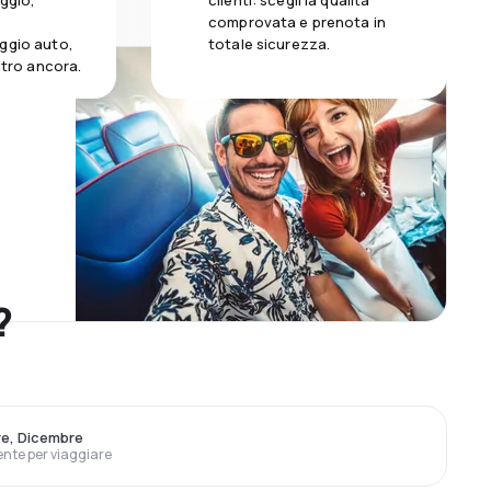
aggio,
clienti: scegli la qualità
comprovata e prenota in
ggio auto,
totale sicurezza.
altro ancora.
?
e, Dicembre
ente per viaggiare