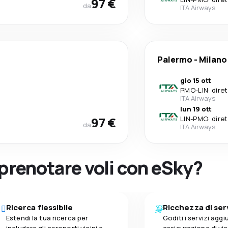
97 €
da
ITA Airways
Palermo
-
Milano
gio 15 ott
PMO
-
LIN
·
dire
ITA Airways
lun 19 ott
97 €
LIN
-
PMO
·
dire
da
ITA Airways
 prenotare voli con eSky?
Ricerca flessibile
Ricchezza di ser
Estendi la tua ricerca per
Goditi i servizi aggiu