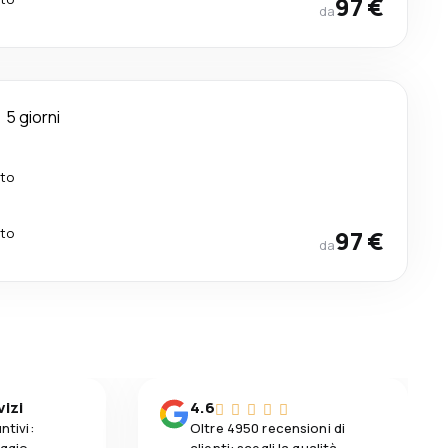
97 €
da
5 giorni
tto
tto
97 €
da
vizi
4.6
ntivi:
Oltre 4950 recensioni di