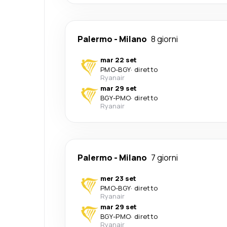
Palermo
-
Milano
8 giorni
mar 22 set
PMO
-
BGY
·
diretto
Ryanair
mar 29 set
BGY
-
PMO
·
diretto
Ryanair
Palermo
-
Milano
7 giorni
mer 23 set
PMO
-
BGY
·
diretto
Ryanair
mar 29 set
BGY
-
PMO
·
diretto
Ryanair