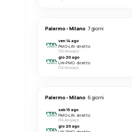
Palermo
-
Milano
7 giorni
ven 14 ago
PMO
-
LIN
·
diretto
ITA Airways
gio 20 ago
LIN
-
PMO
·
diretto
ITA Airways
Palermo
-
Milano
6 giorni
sab 15 ago
PMO
-
LIN
·
diretto
ITA Airways
gio 20 ago
LIN
-
PMO
·
diretto