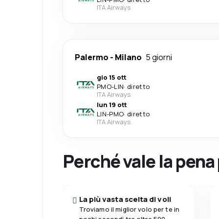
ITA Airways
Palermo
-
Milano
5 giorni
gio 15 ott
PMO
-
LIN
·
diretto
ITA Airways
lun 19 ott
LIN
-
PMO
·
diretto
ITA Airways
Perché vale la pena
La più vasta scelta di voli
Troviamo il miglior volo per te in