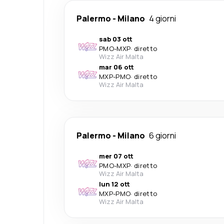
Palermo
-
Milano
4 giorni
sab 03 ott
PMO
-
MXP
·
diretto
Wizz Air Malta
mar 06 ott
MXP
-
PMO
·
diretto
Wizz Air Malta
Palermo
-
Milano
6 giorni
mer 07 ott
PMO
-
MXP
·
diretto
Wizz Air Malta
lun 12 ott
MXP
-
PMO
·
diretto
Wizz Air Malta