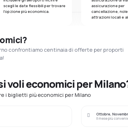
includere gli aeroporti vicini e
assicurazione di vi
scegli le date flessibili per trovare
assicurazione per
l'opzione più economica.
cancellazione, nole
attrazioni locali e 
nomici?
orno confrontiamo centinaia di offerte per proporti
a!
i voli economici per Milano
 i biglietti più economici per Milano
Ottobre, Novembr
Il mese più conveni