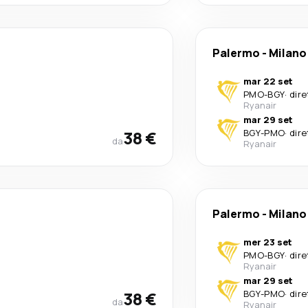
Palermo
-
Milano
mar 22 set
PMO
-
BGY
·
dire
Ryanair
mar 29 set
38 €
BGY
-
PMO
·
dire
da
Ryanair
Palermo
-
Milano
mer 23 set
PMO
-
BGY
·
dire
Ryanair
mar 29 set
38 €
BGY
-
PMO
·
dire
da
Ryanair