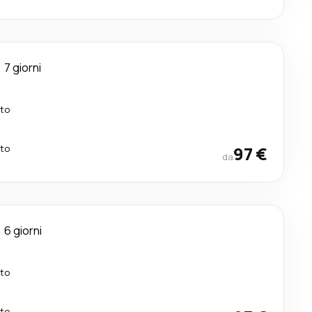
7 giorni
tto
tto
97 €
da
6 giorni
tto
tto