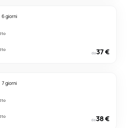
6 giorni
tto
tto
37 €
da
7 giorni
tto
tto
38 €
da