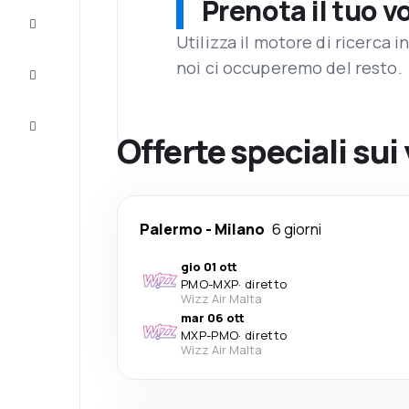
Prenota il tuo v
Completa
il viaggio
Utilizza il motore di ricerca 
noi ci occuperemo del resto.
Ispirazione
e consigli
Servizio
clienti
Offerte speciali sui
Palermo
-
Milano
6 giorni
gio 01 ott
PMO
-
MXP
·
diretto
Wizz Air Malta
mar 06 ott
MXP
-
PMO
·
diretto
Wizz Air Malta