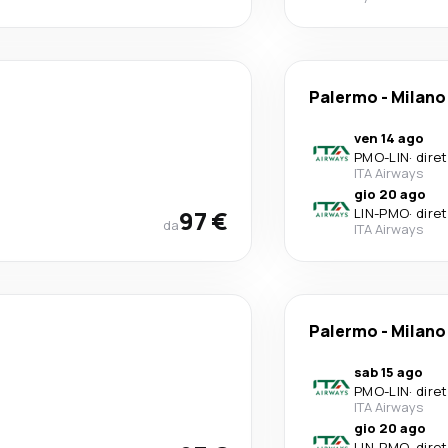
Palermo
-
Milano
ven 14 ago
PMO
-
LIN
·
dire
ITA Airways
gio 20 ago
97 €
LIN
-
PMO
·
dire
da
ITA Airways
Palermo
-
Milano
sab 15 ago
PMO
-
LIN
·
dire
ITA Airways
gio 20 ago
LIN
-
PMO
·
dire