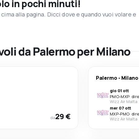
olo in pochi minuti!
in cima alla pagina. Dicci dove e quando vuoi volare e
 voli da Palermo per Milano
Palermo
-
Milano
gio 01 ott
PMO
-
MXP
·
dir
Wizz Air Malta
mer 07 ott
29 €
MXP
-
PMO
·
dir
da
Wizz Air Malta