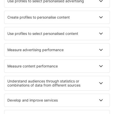
Applicazione mobile
Compagnie aeree
Ryanair
easyJet
Wizz Air
Volotea
Vueling
Informazioni su eSky
Termini e condizioni
Le mie prenotazioni
Informativa privacy
Assistenza e contatti