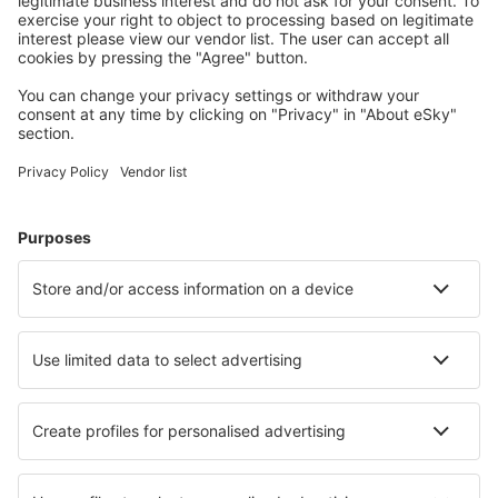
Pianifica il tuo viaggio
Voli
City Break
Vacanze
Pernottamenti
Volo+Hotel
Hotel
Parcheggi
Trasferimenti
Attrazioni
Eventi sportivi
Scopri di più