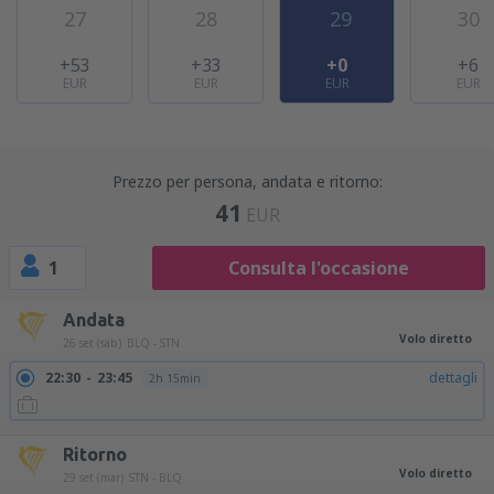
27
28
29
30
+53
+33
+0
+6
EUR
EUR
EUR
EUR
Prezzo per persona, andata e ritorno:
41
EUR
1
Consulta l'occasione
Andata
Volo diretto
26 set (sab)
BLQ - STN
22:30
23:45
dettagli
2h 15min
Ritorno
Volo diretto
29 set (mar)
STN - BLQ