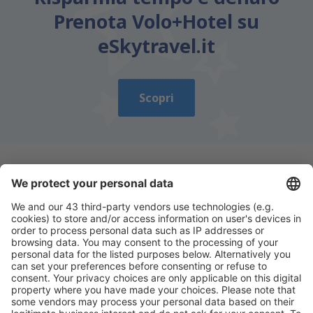
Prenota Volo+Hotel su
eSkytravel.it
Scopri
Scarica la nostra app
e programma
comodamente i tuoi viaggi