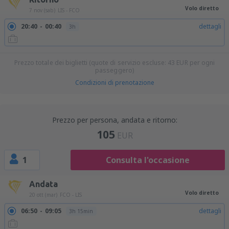
Volo diretto
7 nov (sab)
LIS - FCO
20:40
00:40
dettagli
3h
Prezzo totale dei biglietti (quote di servizio escluse:
43
EUR
per ogni
passeggero)
Condizioni di prenotazione
Prezzo per persona, andata e ritorno:
105
EUR
1
Consulta l'occasione
Andata
Volo diretto
20 ott (mar)
FCO - LIS
06:50
09:05
dettagli
3h 15min