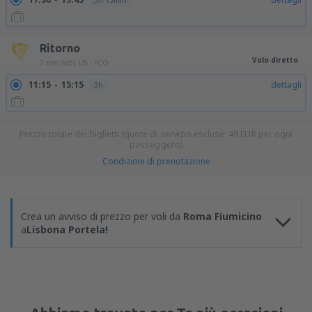
3h 15min
Ritorno
Volo diretto
7 nov (sab)
LIS - FCO
11:15
15:15
dettagli
3h
Prezzo totale dei biglietti (quote di servizio escluse:
49
EUR
per ogni
passeggero)
Condizioni di prenotazione
Crea un avviso di prezzo per voli da
Roma Fiumicino
a
Lisbona Portela!