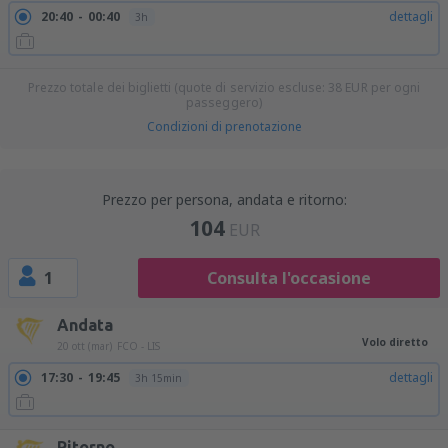
20:40
00:40
dettagli
3h
Prezzo totale dei biglietti (quote di servizio escluse:
38
EUR
per ogni
passeggero)
Condizioni di prenotazione
Prezzo per persona, andata e ritorno:
104
EUR
1
Consulta l'occasione
Andata
Volo diretto
20 ott (mar)
FCO - LIS
17:30
19:45
dettagli
3h 15min
Ritorno