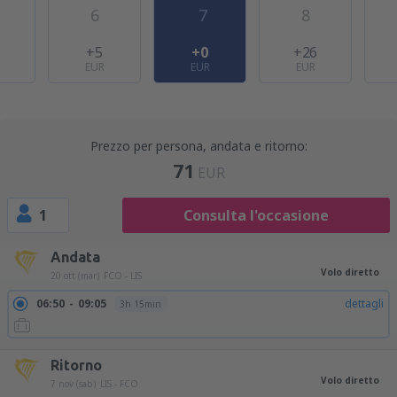
6
7
8
+5
+0
+26
EUR
EUR
EUR
Prezzo per persona, andata e ritorno:
71
EUR
1
Consulta l'occasione
Andata
Volo diretto
20 ott (mar)
FCO - LIS
06:50
09:05
dettagli
3h 15min
Ritorno
Volo diretto
7 nov (sab)
LIS - FCO