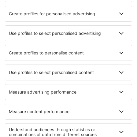
Attrazioni
Eventi sportivi
Scopri di più
Applicazione mobile
Compagnie aeree
Ryanair
easyJet
Wizz Air
Volotea
Vueling
Informazioni su eSky
Termini e condizioni
Le mie prenotazioni
Informativa privacy
Assistenza e contatti