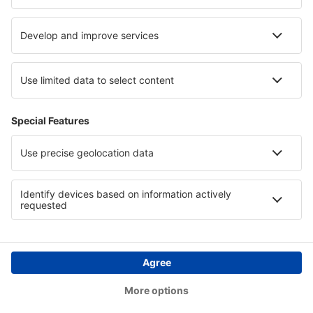
Paesi
Siti web internazionali
eSky.eu
eSky.com
eDestinos.com
Copyright © eSkyTravel.it. Tutti i diritti riservati.