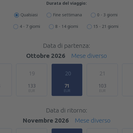
Durata del viaggio:
Qualsiasi
Fine settimana
0 - 3 giorni
4 - 7 giorni
8 - 14 giorni
15 - 21 giorni
Data di partenza:
Ottobre 2026
Mese diverso
19
20
21
4
133
71
103
EUR
EUR
EUR
Data di ritorno:
Novembre 2026
Mese diverso