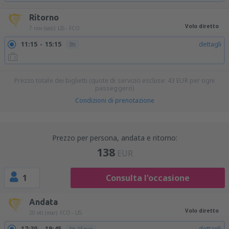
Ritorno
Volo diretto
7 nov (sab)
LIS - FCO
11:15
15:15
dettagli
3h
Prezzo totale dei biglietti (quote di servizio escluse:
43
EUR
per ogni
passeggero)
Condizioni di prenotazione
Prezzo per persona, andata e ritorno:
138
EUR
1
Consulta l'occasione
Andata
Volo diretto
20 ott (mar)
FCO - LIS
17:30
19:45
dettagli