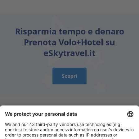
Risparmia tempo e denaro
Prenota Volo+Hotel su
eSkytravel.it
Scopri