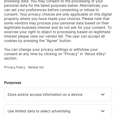
Scarica la nostra app
e programma
comodamente i tuoi viaggi
Pianifica il tuo viaggio
Voli
City Break
Vacanze
Pernottamenti
Volo+Hotel
Hotel
Parcheggi
Trasferimenti