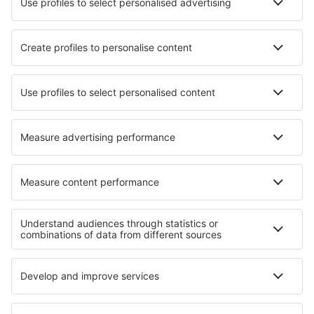
Applicazione mobile
Compagnie aeree
Ryanair
easyJet
Wizz Air
Volotea
Vueling
Informazioni su eSky
Termini e condizioni
Le mie prenotazioni
Informativa privacy
Assistenza e contatti