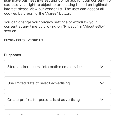
Pianifica il tuo viaggio
Voli
City Break
Vacanze
Pernottamenti
Volo+Hotel
Hotel
Parcheggi
Trasferimenti
Attrazioni
Eventi sportivi
Scopri di più