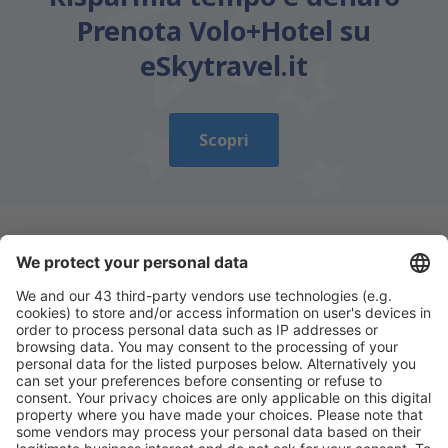
Prenota Volo+Hotel su
eSkytravel.it
Scopri
Scarica la nostra app
e programma
comodamente i tuoi viaggi