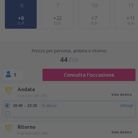
6
7
10
11
+0
+22
+7
+11
EUR
EUR
EUR
EUR
Prezzo per persona, andata e ritorno:
44
EUR
1
Consulta l'occasione
Andata
Volo diretto
5 ott (lun)
BRI - BTS
20:40
22:20
dettagli
1h 40min
Ritorno
Volo diretto
6 ott (mar)
BTS - BRI