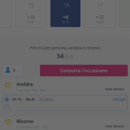
15
16
17
0
+10
+0
+32
EUR
EUR
EUR
Prezzo per persona, andata e ritorno:
34
EUR
1
Consulta l'occasione
Andata
Volo diretto
1 set (mar)
PSA - BDS
07:15
08:45
dettagli
1h 30min
20:25
21:55
dettagli
1h 30min
Ritorno
Volo diretto
16 set (mer)
BDS - PSA