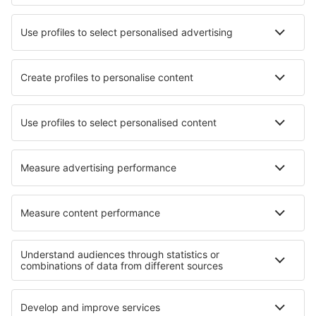
Scopri di più
Applicazione mobile
Compagnie aeree
Ryanair
easyJet
Wizz Air
Volotea
Vueling
Informazioni su eSky
Termini e condizioni
Le mie prenotazioni
Informativa privacy
Assistenza e contatti