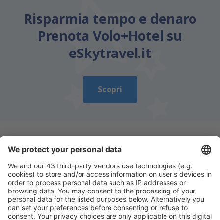
Risparmia tempo e denaro
Prenota Volo+Hotel su
eSkytravel.it
Scopri
Scarica la nostra app
e programma
comodamente i tuoi viaggi