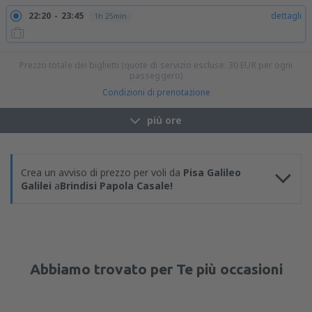
22:20
23:45
dettagli
1h 25min
Prezzo totale dei biglietti (quote di servizio escluse:
30
EUR
per ogni
passeggero)
Condizioni di prenotazione
più ore
Crea un avviso di prezzo per voli da
Pisa Galileo
Galilei
a
Brindisi Papola Casale!
Abbiamo trovato per Te più occasioni