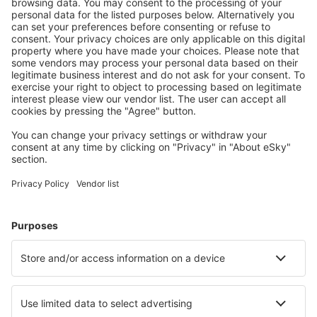
Scarica la nostra app
e programma
comodamente i tuoi viaggi
Pianifica il tuo viaggio
Voli
City Break
Vacanze
Pernottamenti
Volo+Hotel
Hotel
Parcheggi
Trasferimenti