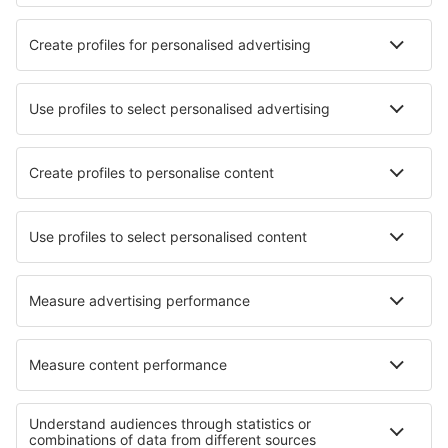
Attrazioni
Eventi sportivi
Scopri di più
Applicazione mobile
Compagnie aeree
Ryanair
easyJet
Wizz Air
Volotea
Vueling
Informazioni su eSky
Termini e condizioni
Le mie prenotazioni
Informativa privacy
Assistenza e contatti