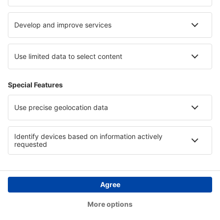
Paesi
Siti web internazionali
eSky.eu
eSky.com
eDestinos.com
Copyright © eSkyTravel.it. Tutti i diritti riservati.