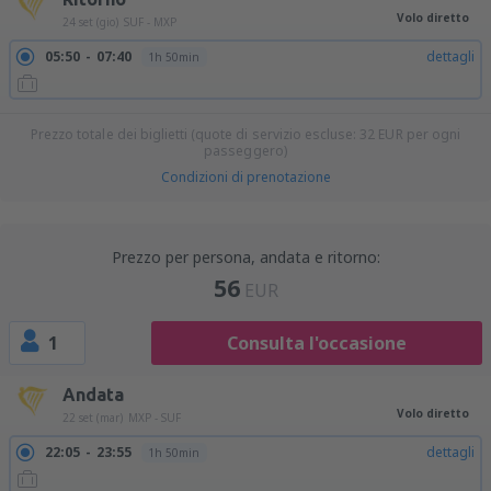
Volo diretto
24 set (gio)
SUF - MXP
05:50
07:40
dettagli
1h 50min
Prezzo totale dei biglietti (quote di servizio escluse:
32
EUR
per ogni
passeggero)
Condizioni di prenotazione
Prezzo per persona, andata e ritorno:
56
EUR
1
Consulta l'occasione
Andata
Volo diretto
22 set (mar)
MXP - SUF
22:05
23:55
dettagli
1h 50min