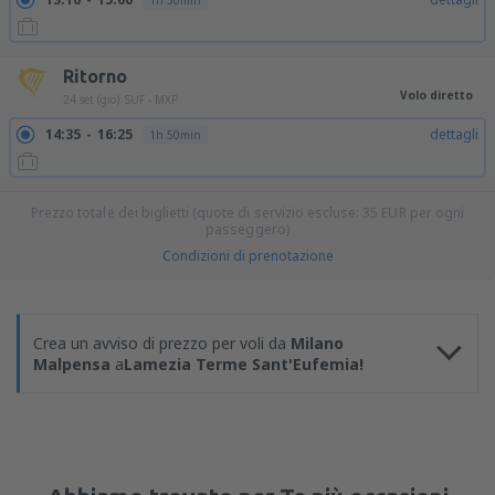
1h 50min
Ritorno
Volo diretto
24 set (gio)
SUF - MXP
14:35
16:25
dettagli
1h 50min
Prezzo totale dei biglietti (quote di servizio escluse:
35
EUR
per ogni
passeggero)
Condizioni di prenotazione
Crea un avviso di prezzo per voli da
Milano
Malpensa
a
Lamezia Terme Sant'Eufemia!