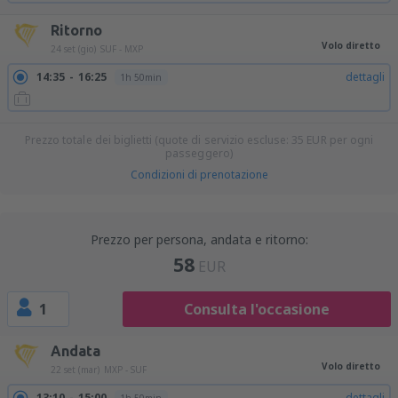
Ritorno
Volo diretto
24 set (gio)
SUF - MXP
14:35
16:25
dettagli
1h 50min
Prezzo totale dei biglietti (quote di servizio escluse:
35
EUR
per ogni
passeggero)
Condizioni di prenotazione
Prezzo per persona, andata e ritorno:
58
EUR
1
Consulta l'occasione
Andata
Volo diretto
22 set (mar)
MXP - SUF
13:10
15:00
dettagli