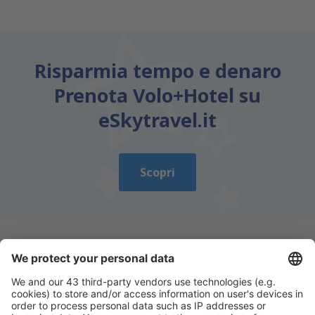
Risparmia tempo e denaro
Prenota Volo+Hotel su
eSkytravel.it
Scopri