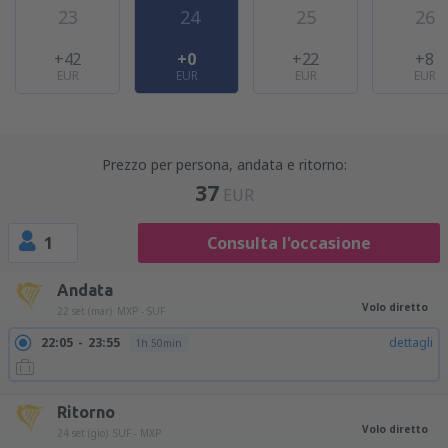
23
24
25
26
+42
+0
+22
+8
EUR
EUR
EUR
EUR
Prezzo per persona, andata e ritorno:
37
EUR
1
Consulta l'occasione
Andata
Volo diretto
22 set (mar)
MXP - SUF
22:05
23:55
dettagli
1h 50min
Ritorno
Volo diretto
24 set (gio)
SUF - MXP