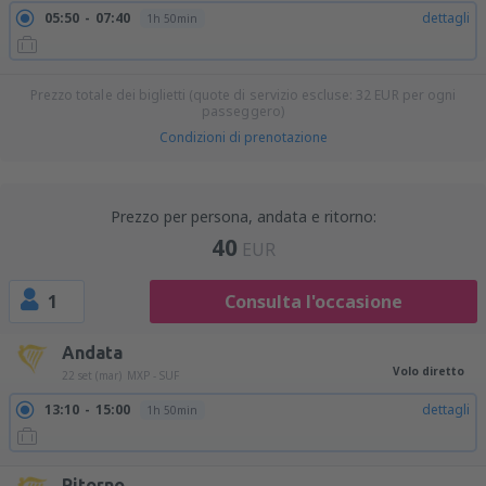
05:50
07:40
dettagli
1h 50min
Prezzo totale dei biglietti (quote di servizio escluse:
32
EUR
per ogni
passeggero)
Condizioni di prenotazione
Prezzo per persona, andata e ritorno:
40
EUR
1
Consulta l'occasione
Andata
Volo diretto
22 set (mar)
MXP - SUF
13:10
15:00
dettagli
1h 50min
Ritorno