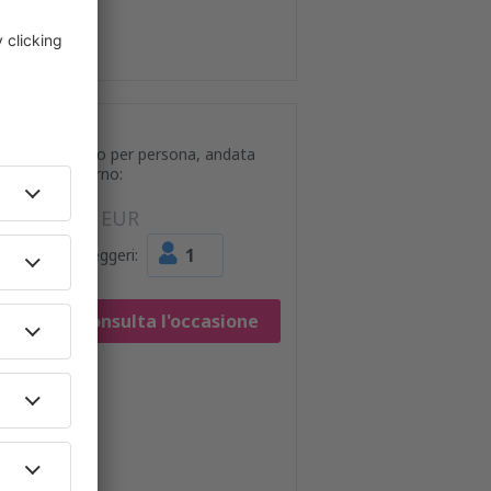
Prezzo per persona, andata
e ritorno:
44
EUR
1
Passeggeri:
Consulta l'occasione