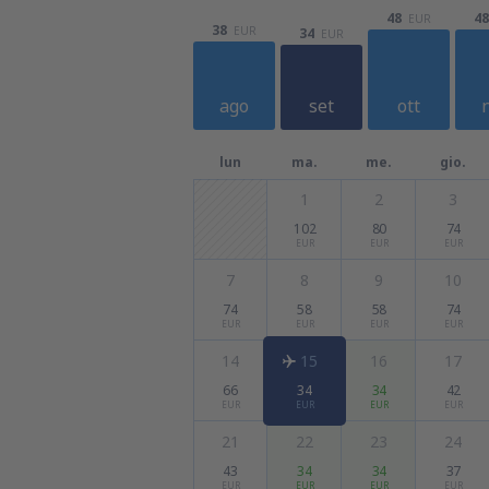
48
48
EUR
38
EUR
34
EUR
ago
set
ott
lun
ma.
me.
gio.
1
2
3
102
80
74
EUR
EUR
EUR
7
8
9
10
74
58
58
74
EUR
EUR
EUR
EUR
14
15
16
17
66
34
34
42
EUR
EUR
EUR
EUR
21
22
23
24
43
34
34
37
EUR
EUR
EUR
EUR