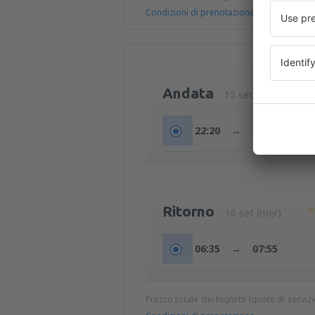
Condizioni di prenotazione
Andata
15 set (mar)
22:20
→
23:40
Ritorno
16 set (mer)
06:35
→
07:55
Prezzo totale dei biglietti (quote di serviz