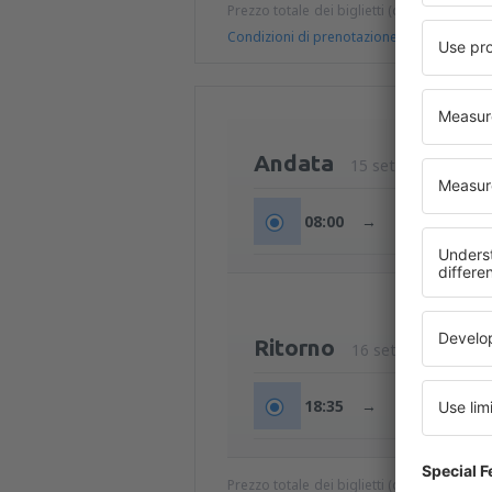
Prezzo totale dei biglietti (quote di serviz
Condizioni di prenotazione
Andata
15 set (mar)
08:00
→
09:20
Ritorno
16 set (mer)
18:35
→
19:55
Prezzo totale dei biglietti (quote di serviz