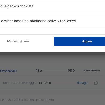
PMO
PSA
Volo diretto
Durata totale del viaggio:
1h 20min
dettagli
PSA
PMO
Volo diretto
Durata totale del viaggio:
1h 20min
dettagli
io escluse:
29
EUR
per ogni passeggero)