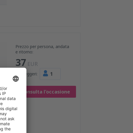
Prezzo per persona, andata
e ritorno:
37
EUR
1
Passeggeri:
Consulta l'occasione