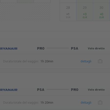
28
29
30
+1
+0
+0
EUR
EUR
EUR
PMO
PSA
Volo diretto
Durata totale del viaggio:
1h 20min
dettagli
PSA
PMO
Volo diretto
Durata totale del viaggio:
1h 20min
dettagli