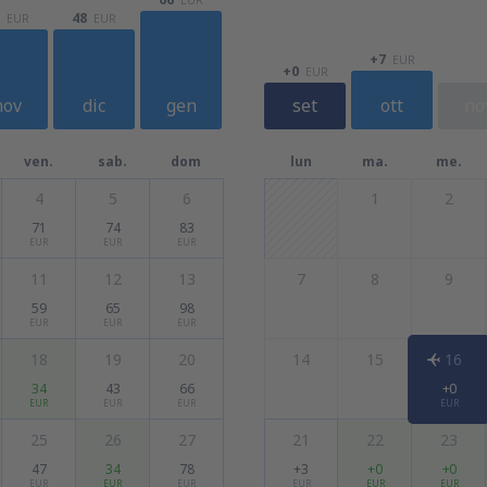
48
EUR
EUR
+7
EUR
+0
EUR
nov
dic
gen
set
ott
no
ven.
sab.
dom
lun
ma.
me.
4
5
6
1
2
71
74
83
EUR
EUR
EUR
11
12
13
7
8
9
59
65
98
EUR
EUR
EUR
18
19
20
14
15
16
34
43
66
+0
EUR
EUR
EUR
EUR
25
26
27
21
22
23
47
34
78
+3
+0
+0
EUR
EUR
EUR
EUR
EUR
EUR