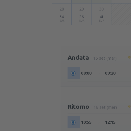
28
29
30
54
36
41
EUR
EUR
EUR
Andata
15 set (mar)
08:00
→
09:20
Ritorno
16 set (mer)
10:55
→
12:15