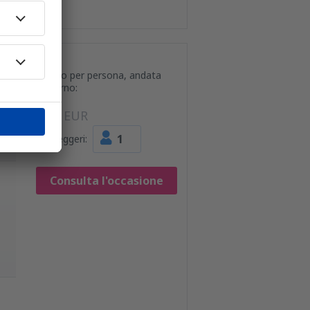
Prezzo per persona, andata
e ritorno:
47
EUR
1
Passeggeri:
Consulta l'occasione