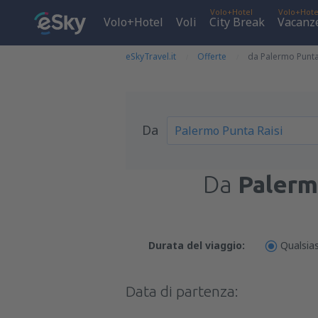
Volo+Hotel
Volo+Hote
Volo+Hotel
Voli
City Break
Vacanz
eSkyTravel.it
Offerte
da Palermo Punta R
Da
Da
Palerm
Durata del viaggio:
Qualsias
Data di partenza: