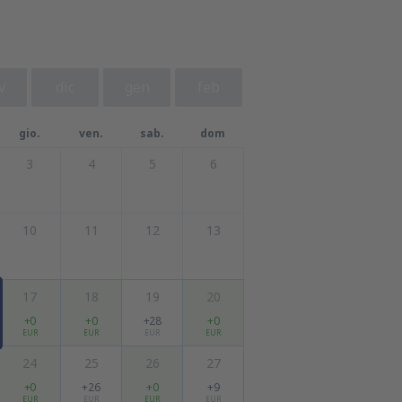
v
dic
gen
feb
gio.
ven.
sab.
dom
3
4
5
6
10
11
12
13
17
18
19
20
+0
+0
+28
+0
EUR
EUR
EUR
EUR
24
25
26
27
+0
+26
+0
+9
EUR
EUR
EUR
EUR