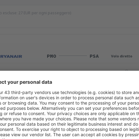
io escluse:
27
EUR
per ogni passeggero)
PMO
PSA
Volo diretto
Durata totale del viaggio:
1h 20min
dettagli
PSA
PMO
Volo diretto
Durata totale del viaggio:
1h 20min
dettagli