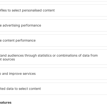
io escluse:
29
EUR
per ogni passeggero)
PMO
PSA
Volo diretto
Durata totale del viaggio:
1h 20min
dettagli
PSA
PMO
Volo diretto
Durata totale del viaggio:
1h 20min
dettagli
io escluse:
29
EUR
per ogni passeggero)