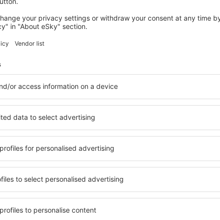
io escluse:
28
EUR
per ogni passeggero)
PMO
PSA
Volo diretto
Durata totale del viaggio:
1h 20min
dettagli
PSA
PMO
Volo diretto
Durata totale del viaggio:
1h 20min
dettagli