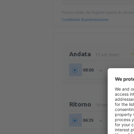
Prezzo totale dei biglietti (quote di serviz
Condizioni di prenotazione
Andata
15 set (mar)
08:00
→
09:20
Ritorno
16 set (mer)
06:35
→
07:55