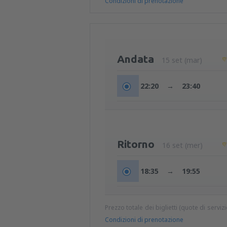
Condizioni di prenotazione
Andata
15 set (mar)
22:20
→
23:40
Ritorno
16 set (mer)
18:35
→
19:55
Prezzo totale dei biglietti (quote di serviz
Condizioni di prenotazione