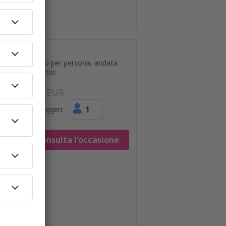
Prezzo per persona, andata
e ritorno:
44
EUR
1
Passeggeri:
Consulta l'occasione