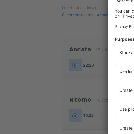
Prezzo totale dei biglietti (quote di serviz
Condizioni di prenotazione
Andata
15 set (mar)
22:20
→
23:40
Ritorno
16 set (mer)
10:55
→
12:15