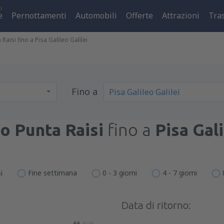
l
e
Pernottamenti
Automobili
Offerte
Attrazioni
Tra
aisi fino a Pisa Galileo Galilei
Fino a
o Punta Raisi
fino a
Pisa Gali
i
Fine settimana
0 - 3 giorni
4 - 7 giorni
Data di ritorno:
66
EUR