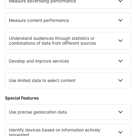
Informazioni su eSky
Termini e condizioni
Le mie prenotazioni
Informativa privacy
Assistenza e contatti
Paesi
Siti web internazionali
eSky.eu
eSky.com
eDestinos.com