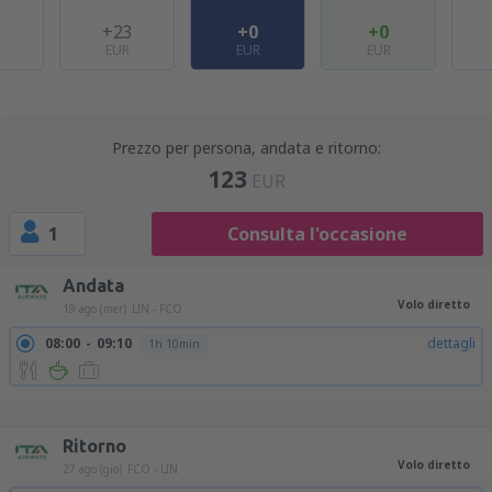
5
+23
+0
+0
EUR
EUR
EUR
Prezzo per persona, andata e ritorno:
123
EUR
1
Consulta l'occasione
Andata
Volo diretto
19 ago (mer)
LIN - FCO
08:00
09:10
dettagli
1h 10min
09:00
10:10
dettagli
1h 10min
15:00
16:10
dettagli
1h 10min
16:00
17:10
dettagli
1h 10min
21:30
22:40
dettagli
1h 10min
Ritorno
Volo diretto
27 ago (gio)
FCO - LIN