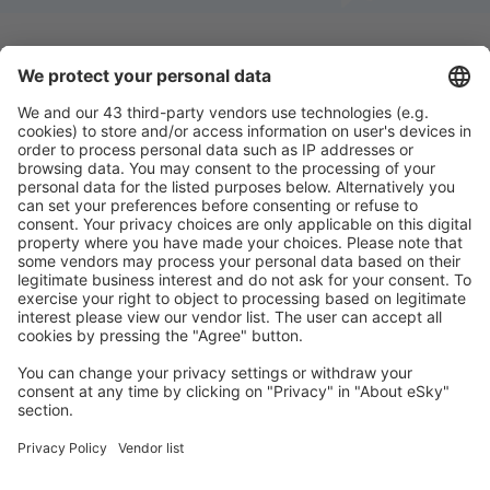
Scarica la nostra app
e programma
comodamente i tuoi viaggi
Pianifica il tuo viaggio
Voli
City Break
Vacanze