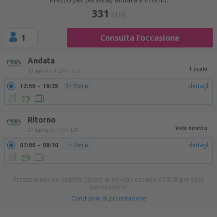
331
EUR
1
Consulta l'occasione
Andata
1 scalo
19 ago (mer)
LIN - FCO
12:50
16:25
dettagli
3h 35min
Ritorno
Volo diretto
27 ago (gio)
FCO - LIN
07:00
08:10
dettagli
1h 10min
Prezzo totale dei biglietti (quote di servizio escluse:
67
EUR
per ogni
passeggero)
Condizioni di prenotazione