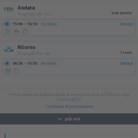
Andata
Volo diretto
19 ago (mer)
LIN - FCO
15:00
16:10
dettagli
1h 10min
21:30
22:40
dettagli
1h 10min
Ritorno
1 scalo
27 ago (gio)
FCO - LIN
06:30
15:55
dettagli
9h 25min
10:35
15:55
dettagli
5h 20min
10:35
22:50
dettagli
12h 15min
12:45
21:20
dettagli
8h 35min
12:45
22:50
dettagli
10h 5min
17:25
22:50
dettagli
5h 25min
Prezzo totale dei biglietti (quote di servizio escluse:
67
EUR
per ogni
passeggero)
Condizioni di prenotazione
più ore