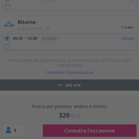
18:00
19:10
dettagli
1h 10min
Ritorno
1 scalo
27 ago (gio)
FCO - LIN
06:30
12:00
dettagli
5h 30min
Prezzo totale dei biglietti (quote di servizio escluse:
67
EUR
per ogni
passeggero)
Condizioni di prenotazione
più ore
Prezzo per persona, andata e ritorno:
320
EUR
1
Consulta l'occasione