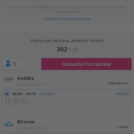
Prezzo totale dei biglietti (quote di servizio escluse:
67
EUR
per ogni
passeggero)
Condizioni di prenotazione
Prezzo per persona, andata e ritorno:
302
EUR
1
Consulta l'occasione
Andata
Volo diretto
19 ago (mer)
LIN - FCO
08:00
09:10
dettagli
1h 10min
09:00
10:10
dettagli
1h 10min
15:00
16:10
dettagli
1h 10min
16:00
17:10
dettagli
1h 10min
21:30
22:40
dettagli
1h 10min
Ritorno
1 scalo
27 ago (gio)
FCO - LIN