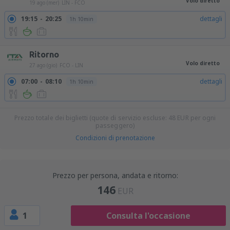
Volo diretto
19 ago (mer)
LIN - FCO
19:15
20:25
dettagli
1h 10min
Ritorno
Volo diretto
27 ago (gio)
FCO - LIN
07:00
08:10
dettagli
1h 10min
Prezzo totale dei biglietti (quote di servizio escluse:
48
EUR
per ogni
passeggero)
Condizioni di prenotazione
Prezzo per persona, andata e ritorno:
146
EUR
1
Consulta l'occasione