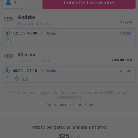
1
Consulta l'occasione
Andata
1 scalo
19 ago (mer)
LIN - FCO
12:50
17:00
dettagli
4h 10min
Ritorno
Volo diretto
27 ago (gio)
FCO - LIN
08:00
09:10
dettagli
1h 10min
Prezzo totale dei biglietti (quote di servizio escluse:
67
EUR
per ogni
passeggero)
Condizioni di prenotazione
Prezzo per persona, andata e ritorno:
325
EUR