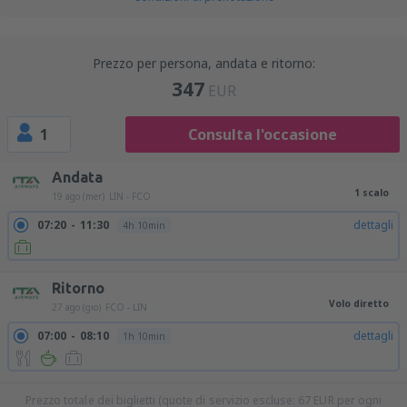
Prezzo per persona, andata e ritorno:
347
EUR
1
Consulta l'occasione
Andata
1 scalo
19 ago (mer)
LIN - FCO
07:20
11:30
dettagli
4h 10min
Ritorno
Volo diretto
27 ago (gio)
FCO - LIN
07:00
08:10
dettagli
1h 10min
Prezzo totale dei biglietti (quote di servizio escluse:
67
EUR
per ogni