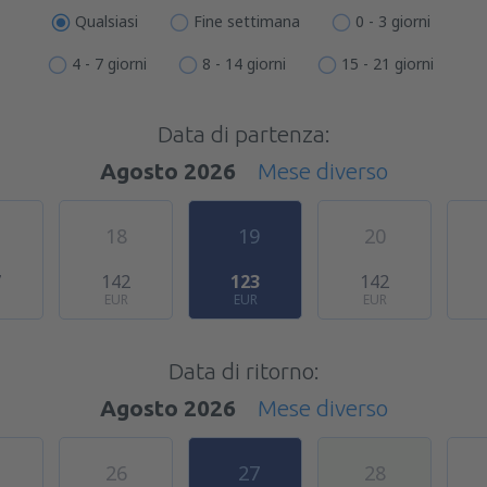
Qualsiasi
Fine settimana
0 - 3 giorni
4 - 7 giorni
8 - 14 giorni
15 - 21 giorni
Data di partenza:
Agosto 2026
Mese diverso
18
19
20
7
142
123
142
EUR
EUR
EUR
Data di ritorno:
Agosto 2026
Mese diverso
26
27
28