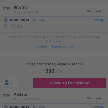
Ritorno
Volo diretto
27 ago (gio)
FCO - LIN
07:00
08:10
dettagli
1h 10min
Prezzo totale dei biglietti (quote di servizio escluse:
67
EUR
per ogni
passeggero)
Condizioni di prenotazione
Prezzo per persona, andata e ritorno:
306
EUR
1
Consulta l'occasione
Andata
Volo diretto
19 ago (mer)
LIN - FCO
07:00
08:10
dettagli
1h 10min