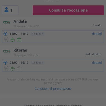
1
Consulta l'occasione
Andata
1 scalo
19 ago (mer)
LIN - FCO
14:00
18:10
dettagli
4h 10min
Ritorno
Volo diretto
27 ago (gio)
FCO - LIN
08:00
09:10
dettagli
1h 10min
Prezzo totale dei biglietti (quote di servizio escluse:
67
EUR
per ogni
passeggero)
Condizioni di prenotazione
Prezzo per persona, andata e ritorno: