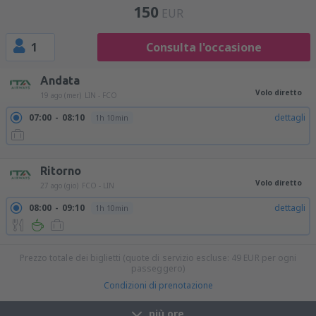
150
EUR
1
Consulta l'occasione
Andata
Volo diretto
19 ago (mer)
LIN - FCO
07:00
08:10
dettagli
1h 10min
18:00
19:10
dettagli
1h 10min
Ritorno
Volo diretto
27 ago (gio)
FCO - LIN
08:00
09:10
dettagli
1h 10min
Prezzo totale dei biglietti (quote di servizio escluse:
49
EUR
per ogni
passeggero)
Condizioni di prenotazione
più ore