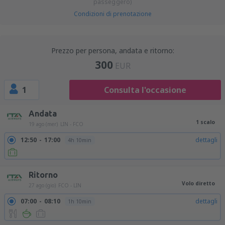
passeggero)
Condizioni di prenotazione
Prezzo per persona, andata e ritorno:
300
EUR
1
Consulta l'occasione
Andata
1 scalo
19 ago (mer)
LIN - FCO
12:50
17:00
dettagli
4h 10min
Ritorno
Volo diretto
27 ago (gio)
FCO - LIN
07:00
08:10
dettagli
1h 10min