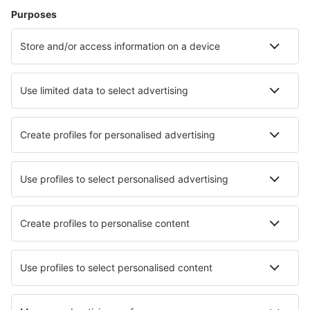
Pernottamenti
Volo+Hotel
Hotel
Parcheggi
Trasferimenti
Attrazioni
Eventi sportivi
Scopri di più
Applicazione mobile
Compagnie aeree
Ryanair
easyJet
Wizz Air
Volotea
Vueling