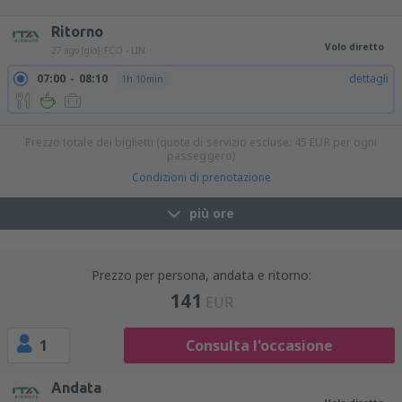
18:00
19:10
dettagli
1h 10min
Ritorno
Volo diretto
27 ago (gio)
FCO - LIN
07:00
08:10
dettagli
1h 10min
Prezzo totale dei biglietti (quote di servizio escluse:
45
EUR
per ogni
passeggero)
Condizioni di prenotazione
più ore
Prezzo per persona, andata e ritorno:
141
EUR
1
Consulta l'occasione
Andata