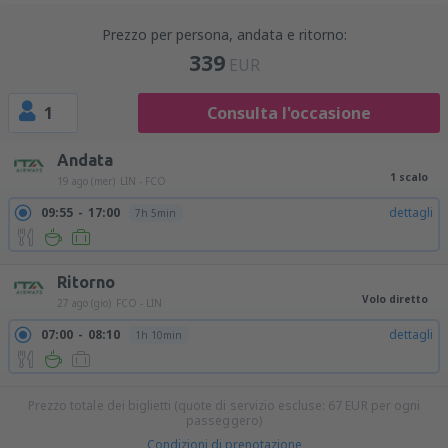
Prezzo per persona, andata e ritorno:
339
EUR
1
Consulta l'occasione
Andata
1 scalo
19 ago (mer)
LIN - FCO
09:55
17:00
dettagli
7h 5min
Ritorno
Volo diretto
27 ago (gio)
FCO - LIN
07:00
08:10
dettagli
1h 10min
Prezzo totale dei biglietti (quote di servizio escluse:
67
EUR
per ogni
passeggero)
Condizioni di prenotazione