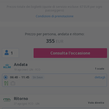
Prezzo totale dei biglietti (quote di servizio escluse:
67
EUR
per ogni
passeggero)
Condizioni di prenotazione
Prezzo per persona, andata e ritorno:
355
EUR
1
Consulta l'occasione
Andata
1 scalo
19 ago (mer)
LIN - FCO
06:40
11:45
dettagli
5h 5min
06:40
22:45
dettagli
16h 5min
06:40
16:25
dettagli
9h 45min
06:40
09:35
dettagli
26h 55min
Ritorno
Volo diretto
27 ago (gio)
FCO - LIN