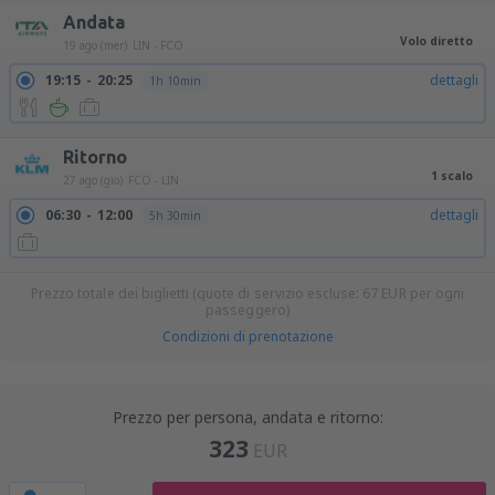
Andata
Volo diretto
19 ago (mer)
LIN - FCO
19:15
20:25
dettagli
1h 10min
Ritorno
1 scalo
27 ago (gio)
FCO - LIN
06:30
12:00
dettagli
5h 30min
Prezzo totale dei biglietti (quote di servizio escluse:
67
EUR
per ogni
passeggero)
Condizioni di prenotazione
Prezzo per persona, andata e ritorno:
323
EUR