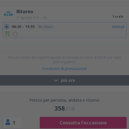
09:00
10:10
dettagli
1h 10min
16:00
17:10
dettagli
1h 10min
Ritorno
1 scalo
27 ago (gio)
FCO - LIN
06:30
15:55
dettagli
9h 25min
10:35
15:55
dettagli
5h 20min
10:35
22:50
dettagli
12h 15min
10:35
21:20
dettagli
10h 45min
12:45
21:20
dettagli
8h 35min
12:45
22:50
dettagli
10h 5min
17:25
22:50
dettagli
5h 25min
Prezzo totale dei biglietti (quote di servizio escluse:
67
EUR
per ogni
passeggero)
Condizioni di prenotazione
più ore
Prezzo per persona, andata e ritorno:
358
EUR
1
Consulta l'occasione