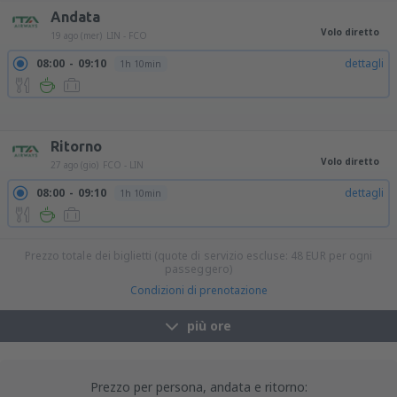
Andata
Volo diretto
19 ago (mer)
LIN - FCO
08:00
09:10
dettagli
1h 10min
09:00
10:10
dettagli
1h 10min
15:00
16:10
dettagli
1h 10min
16:00
17:10
dettagli
1h 10min
21:30
22:40
dettagli
1h 10min
Ritorno
Volo diretto
27 ago (gio)
FCO - LIN
08:00
09:10
dettagli
1h 10min
Prezzo totale dei biglietti (quote di servizio escluse:
48
EUR
per ogni
passeggero)
Condizioni di prenotazione
più ore
Prezzo per persona, andata e ritorno: