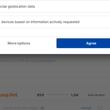
LGW
MXP
Volo diretto
Durata totale del viaggio:
2h
dettagli
Durata totale del viaggio:
1h 55min
dettagli
io escluse:
31
EUR
per ogni passeggero)
MXP
LGW
Volo diretto
Durata totale del viaggio:
2h
dettagli