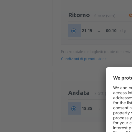
Ritorno
6 nov (ven)
21:15
→
00:10
+1g
Prezzo totale dei biglietti (quote di serviz
Condizioni di prenotazione
Andata
7 ott (mer)
18:35
→
19:35