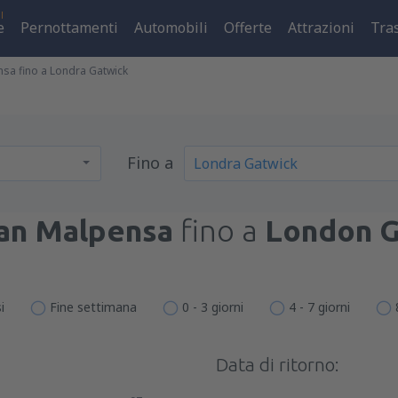
l
e
Pernottamenti
Automobili
Offerte
Attrazioni
Tra
sa fino a Londra Gatwick
Fino a
an Malpensa
fino a
London G
i
Fine settimana
0 - 3 giorni
4 - 7 giorni
Data di ritorno: