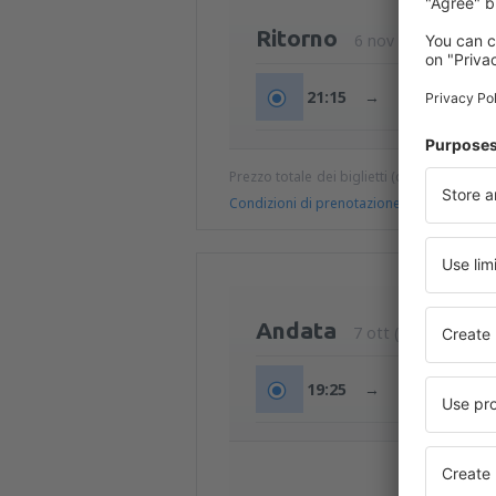
Ritorno
6 nov (ven)
21:15
→
00:10
+1g
Prezzo totale dei biglietti (quote di serviz
Condizioni di prenotazione
Andata
7 ott (mer)
19:25
→
20:25