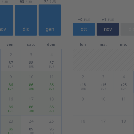
97
93
EUR
EUR
EUR
+0
+1
EUR
EUR
nov
dic
gen
ott
nov
di
ven.
sab.
dom
lun
ma.
me.
2
3
4
87
88
87
EUR
EUR
EUR
9
10
11
2
3
4
86
86
86
+18
+15
+25
EUR
EUR
EUR
EUR
EUR
EUR
16
17
18
9
10
11
86
86
86
EUR
EUR
EUR
23
24
25
16
17
18
86
89
98
EUR
EUR
EUR