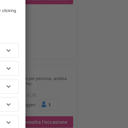
Prezzo per persona, andata
e ritorno:
87
EUR
1
Passeggeri:
Consulta l'occasione