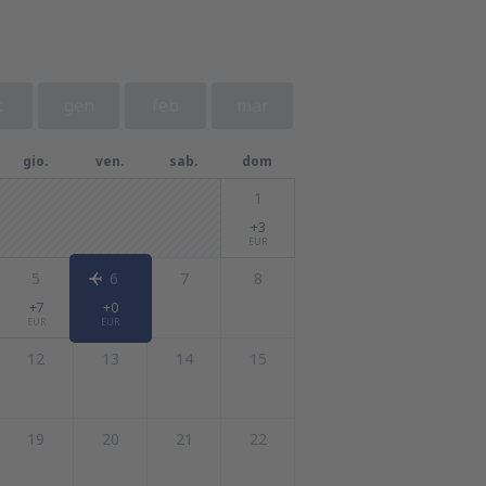
c
gen
feb
mar
gio.
ven.
sab.
dom
1
+3
EUR
5
6
7
8
+7
+0
EUR
EUR
12
13
14
15
19
20
21
22