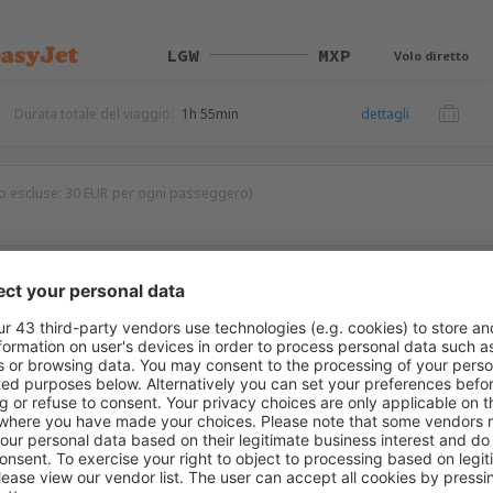
LGW
MXP
Volo diretto
Durata totale del viaggio:
1h 55min
dettagli
io escluse:
30
EUR
per ogni passeggero)
MXP
LGW
Volo diretto
Durata totale del viaggio:
2h
dettagli