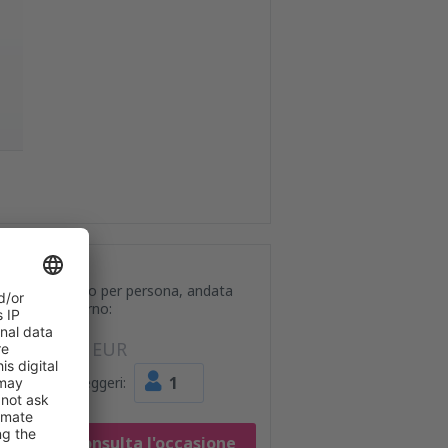
Prezzo per persona, andata
e ritorno:
86
EUR
1
Passeggeri:
Consulta l'occasione