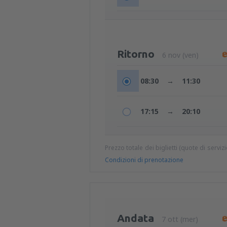
Ritorno
6 nov (ven)
08:30
→
11:30
17:15
→
20:10
Prezzo totale dei biglietti (quote di serviz
Condizioni di prenotazione
Andata
7 ott (mer)