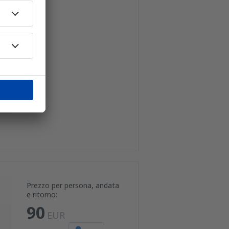
Prezzo per persona, andata
e ritorno:
90
EUR