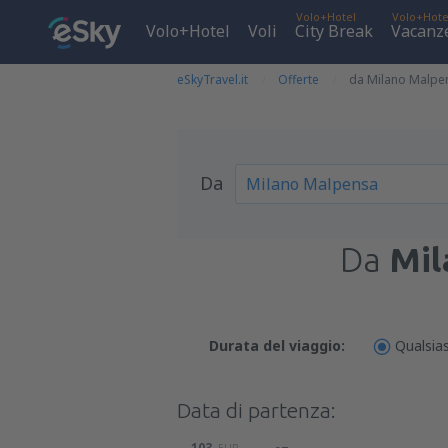
Volo+Hotel
Volo+Hote
Volo+Hotel
Voli
City Break
Vacanz
eSkyTravel.it
Offerte
da Milano Malpen
Da
Da
Mil
Durata del viaggio:
Qualsias
Data di partenza:
103
EUR