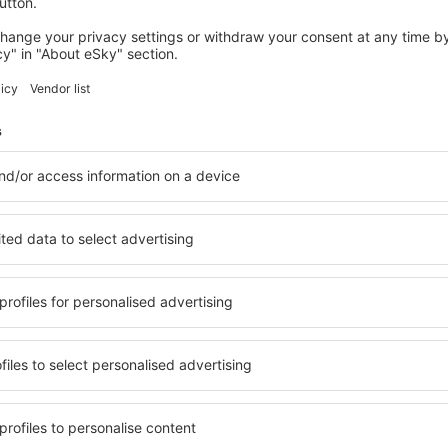
LGW
MXP
Volo diretto
Durata totale del viaggio:
1h 55min
dettagli
io escluse:
30
EUR
per ogni passeggero)
MXP
LGW
Volo diretto
Durata totale del viaggio:
2h
dettagli