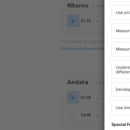
Ritorno
6 nov (ven)
21:15
→
00:10
+1g
Prezzo totale dei biglietti (quote di serviz
Condizioni di prenotazione
Andata
7 ott (mer)
07:20
→
08:20
14:00
→
15:00