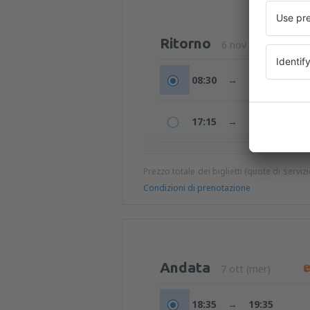
Ritorno
6 nov (ven)
08:30
→
11:30
17:15
→
20:10
Prezzo totale dei biglietti (quote di serviz
Condizioni di prenotazione
Andata
7 ott (mer)
18:35
→
19:35