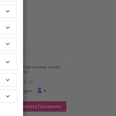
Prezzo per persona, andata
e ritorno:
90
EUR
1
Passeggeri:
Consulta l'occasione