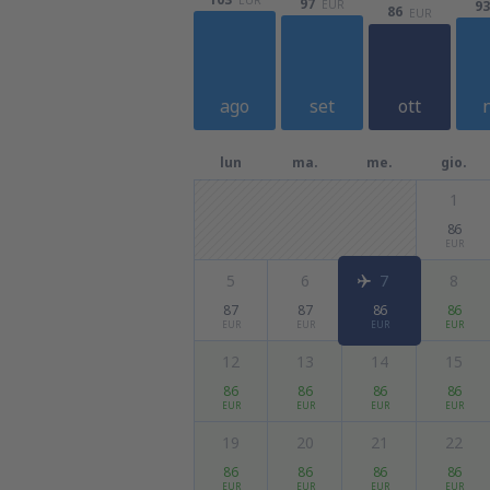
97
EUR
93
86
EUR
ago
set
ott
lun
ma.
me.
gio.
1
86
EUR
5
6
7
8
87
87
86
86
EUR
EUR
EUR
EUR
12
13
14
15
86
86
86
86
EUR
EUR
EUR
EUR
19
20
21
22
86
86
86
86
EUR
EUR
EUR
EUR