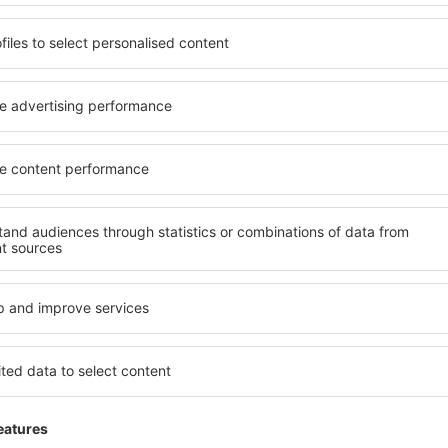
LGW
MXP
Volo diretto
Durata totale del viaggio:
1h 55min
dettagli
io escluse:
30
EUR
per ogni passeggero)
MXP
LGW
Volo diretto
Durata totale del viaggio:
2h
dettagli
Durata totale del viaggio:
2h
dettagli