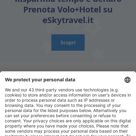
Prenota Volo+Hotel su
eSkytravel.it
Scopri
Scarica la nostra app
e programma
comodamente i tuoi viaggi