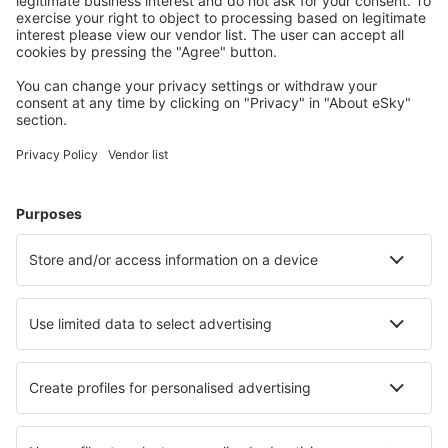
Pianifica il tuo viaggio
Voli
City Break
Vacanze
Pernottamenti
Volo+Hotel
Hotel
Parcheggi
Trasferimenti
Attrazioni
Eventi sportivi
Scopri di più