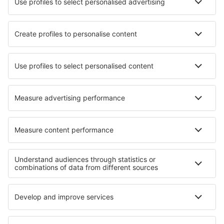
Applicazione mobile
Compagnie aeree
Ryanair
easyJet
Wizz Air
Volotea
Vueling
Informazioni su eSky
Termini e condizioni
Le mie prenotazioni
Informativa privacy
Assistenza e contatti