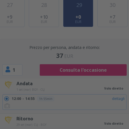
27
28
29
30
+9
+10
+0
+7
EUR
EUR
EUR
EUR
Prezzo per persona, andata e ritorno:
37
EUR
1
Consulta l'occasione
Andata
Volo diretto
1 set (mar)
BGY - CLJ
12:00
14:55
dettagli
1h 55min
Ritorno
Volo diretto
29 set (mar)
CLJ - BGY