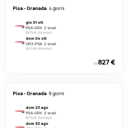
Pisa
-
Granada
4 giorni
gio 01 ott
PSA
-
GRX
·
2 scali
British Airways
dom 04 ott
GRX
-
PSA
·
2 scali
British Airways
827 €
da
Pisa
-
Granada
8 giorni
dom 23 ago
PSA
-
GRX
·
2 scali
British Airways
dom 30 ago