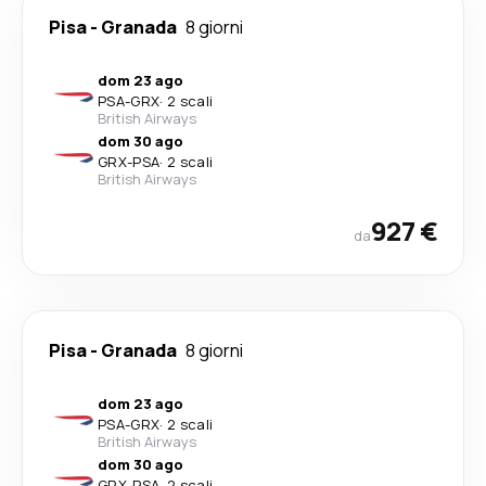
Pisa
-
Granada
8 giorni
dom 23 ago
PSA
-
GRX
·
2 scali
British Airways
dom 30 ago
GRX
-
PSA
·
2 scali
British Airways
927 €
da
Pisa
-
Granada
8 giorni
dom 23 ago
PSA
-
GRX
·
2 scali
British Airways
dom 30 ago
GRX
-
PSA
·
2 scali