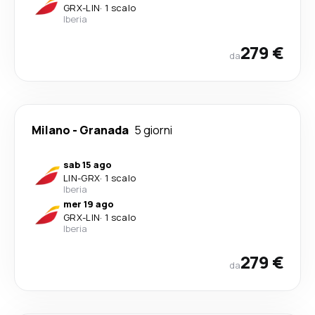
GRX
-
LIN
·
1 scalo
Iberia
279 €
da
Milano
-
Granada
5 giorni
sab 15 ago
LIN
-
GRX
·
1 scalo
Iberia
mer 19 ago
GRX
-
LIN
·
1 scalo
Iberia
279 €
da