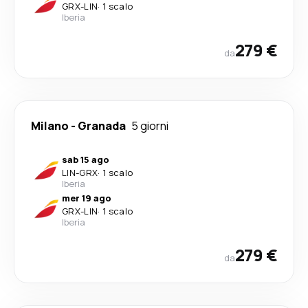
GRX
-
LIN
·
1 scalo
Iberia
279 €
da
Milano
-
Granada
5 giorni
sab 15 ago
LIN
-
GRX
·
1 scalo
Iberia
mer 19 ago
GRX
-
LIN
·
1 scalo
Iberia
279 €
da