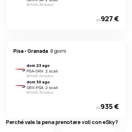
British Airways
927 €
da
Pisa
-
Granada
8 giorni
dom 23 ago
PSA
-
GRX
·
2 scali
British Airways
dom 30 ago
GRX
-
PSA
·
2 scali
British Airways
935 €
da
Perché vale la pena prenotare voli con eSky?