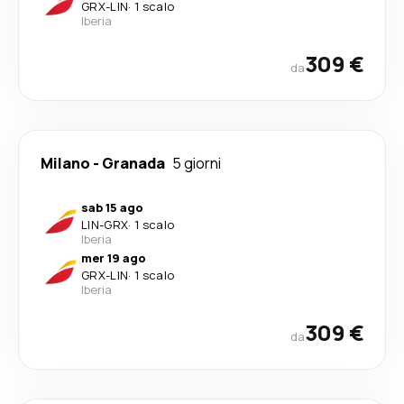
GRX
-
LIN
·
1 scalo
Iberia
309 €
da
Milano
-
Granada
5 giorni
sab 15 ago
LIN
-
GRX
·
1 scalo
Iberia
mer 19 ago
GRX
-
LIN
·
1 scalo
Iberia
309 €
da