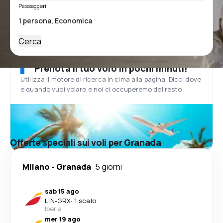
Passeggeri
Cerca
Prenota il tuo volo in pochi minuti!
Utilizza il motore di ricerca in cima alla pagina. Dicci dove
e quando vuoi volare e noi ci occuperemo del resto.
Offerte speciali sui voli per Granada
Milano
-
Granada
5 giorni
sab 15 ago
LIN
-
GRX
·
1 scalo
Iberia
mer 19 ago