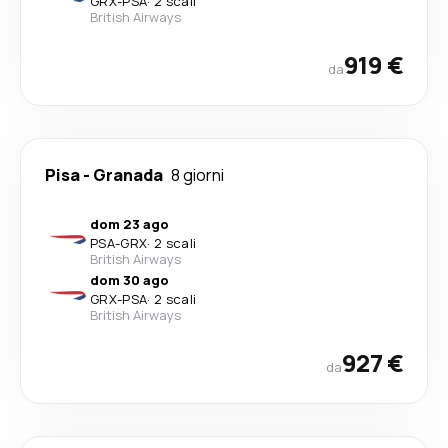
GRX
-
PSA
·
2 scali
British Airways
919 €
da
Pisa
-
Granada
8 giorni
dom 23 ago
PSA
-
GRX
·
2 scali
British Airways
dom 30 ago
GRX
-
PSA
·
2 scali
British Airways
927 €
da