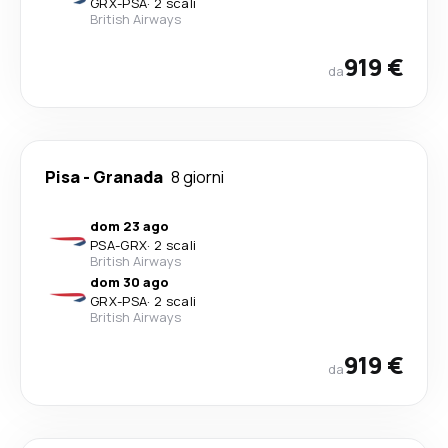
GRX
-
PSA
·
2 scali
British Airways
919 €
da
Pisa
-
Granada
8 giorni
dom 23 ago
PSA
-
GRX
·
2 scali
British Airways
dom 30 ago
GRX
-
PSA
·
2 scali
British Airways
919 €
da