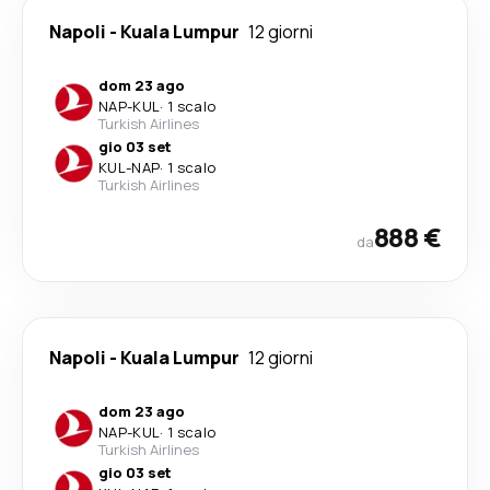
Napoli
-
Kuala Lumpur
12 giorni
dom 23 ago
NAP
-
KUL
·
1 scalo
Turkish Airlines
gio 03 set
KUL
-
NAP
·
1 scalo
Turkish Airlines
888 €
da
Napoli
-
Kuala Lumpur
12 giorni
dom 23 ago
NAP
-
KUL
·
1 scalo
Turkish Airlines
gio 03 set