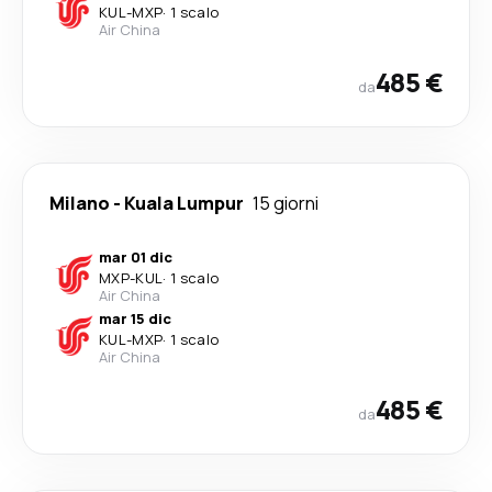
KUL
-
MXP
·
1 scalo
Air China
485 €
da
Milano
-
Kuala Lumpur
15 giorni
mar 01 dic
MXP
-
KUL
·
1 scalo
Air China
mar 15 dic
KUL
-
MXP
·
1 scalo
Air China
485 €
da