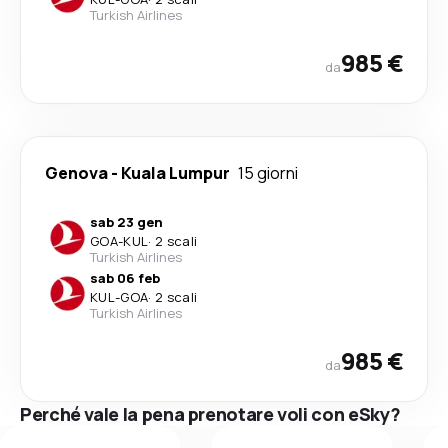
Turkish Airlines
985 €
da
Genova
-
Kuala Lumpur
15 giorni
sab 23 gen
GOA
-
KUL
·
2 scali
Turkish Airlines
sab 06 feb
KUL
-
GOA
·
2 scali
Turkish Airlines
985 €
da
Perché vale la pena prenotare voli con eSky?