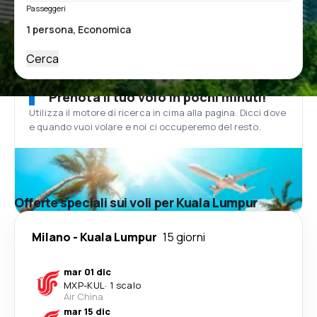
Passeggeri
Cerca
Prenota il tuo volo in pochi minuti!
Utilizza il motore di ricerca in cima alla pagina. Dicci dove
e quando vuoi volare e noi ci occuperemo del resto.
Offerte speciali sui voli per Kuala Lumpur
Milano
-
Kuala Lumpur
15 giorni
mar 01 dic
MXP
-
KUL
·
1 scalo
Air China
mar 15 dic