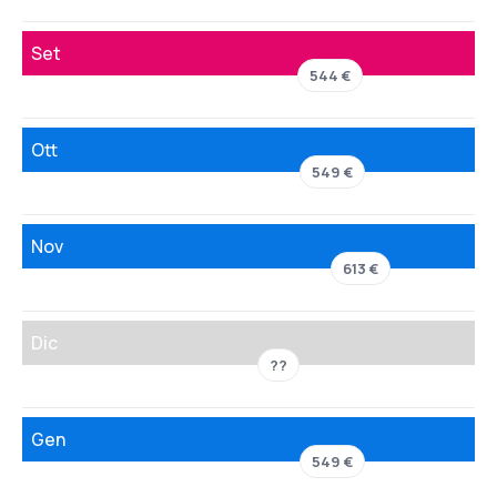
Set
544 €
Ott
549 €
Nov
613 €
Dic
??
Gen
549 €