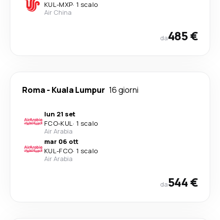
KUL
-
MXP
·
1 scalo
Air China
485 €
da
Roma
-
Kuala Lumpur
16 giorni
lun 21 set
FCO
-
KUL
·
1 scalo
Air Arabia
mar 06 ott
KUL
-
FCO
·
1 scalo
Air Arabia
544 €
da