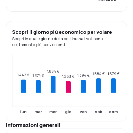
Scopri il giorno più economico per volare
Scopri in quale giorno della settimana i voli sono
solitamente più convenienti.
1.834 €
1.584 €
1.579 €
1.443 €
1.394 €
1.374 €
1.263 €
lun
mar
mer
gio
ven
sab
dom
Informazioni generali