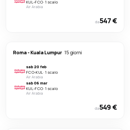
KUL
-
FCO
·
1 scalo
Air Arabia
547 €
da
Roma
-
Kuala Lumpur
15 giorni
sab 20 feb
FCO
-
KUL
·
1 scalo
Air Arabia
sab 06 mar
KUL
-
FCO
·
1 scalo
Air Arabia
549 €
da