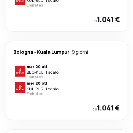
KUL
-
BLQ
·
1 scalo
Emirates
1.041 €
da
Bologna
-
Kuala Lumpur
9 giorni
mar 20 ott
BLQ
-
KUL
·
1 scalo
Emirates
mer 28 ott
KUL
-
BLQ
·
1 scalo
Emirates
1.041 €
da