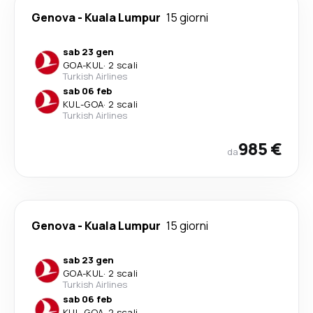
Genova
-
Kuala Lumpur
15 giorni
sab 23 gen
GOA
-
KUL
·
2 scali
Turkish Airlines
sab 06 feb
KUL
-
GOA
·
2 scali
Turkish Airlines
985 €
da
Genova
-
Kuala Lumpur
15 giorni
sab 23 gen
GOA
-
KUL
·
2 scali
Turkish Airlines
sab 06 feb
KUL
-
GOA
·
2 scali