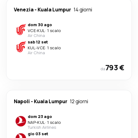
Venezia
-
Kuala Lumpur
14 giorni
dom 30 ago
VCE
-
KUL
·
1 scalo
Air China
sab 12 set
KUL
-
VCE
·
1 scalo
Air China
793 €
da
Napoli
-
Kuala Lumpur
12 giorni
dom 23 ago
NAP
-
KUL
·
1 scalo
Turkish Airlines
gio 03 set