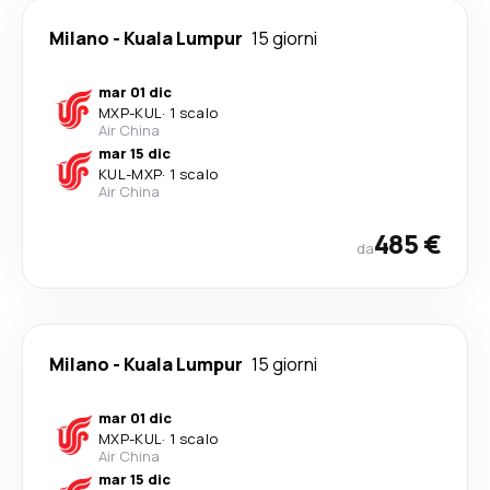
Milano
-
Kuala Lumpur
15 giorni
mar 01 dic
MXP
-
KUL
·
1 scalo
Air China
mar 15 dic
KUL
-
MXP
·
1 scalo
Air China
485 €
da
Milano
-
Kuala Lumpur
15 giorni
mar 01 dic
MXP
-
KUL
·
1 scalo
Air China
mar 15 dic