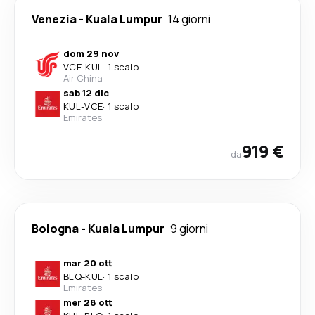
Venezia
-
Kuala Lumpur
14 giorni
dom 29 nov
VCE
-
KUL
·
1 scalo
Air China
sab 12 dic
KUL
-
VCE
·
1 scalo
Emirates
919 €
da
Bologna
-
Kuala Lumpur
9 giorni
mar 20 ott
BLQ
-
KUL
·
1 scalo
Emirates
mer 28 ott