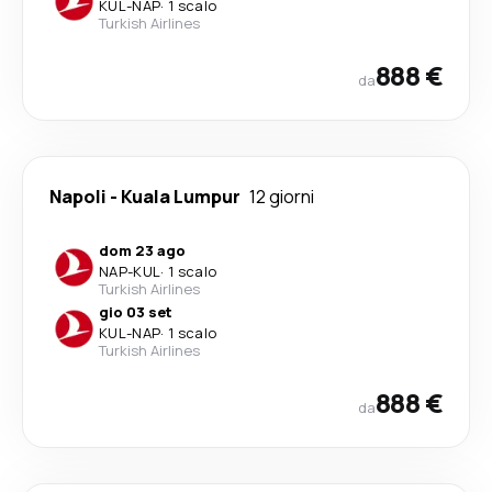
KUL
-
NAP
·
1 scalo
Turkish Airlines
888 €
da
Napoli
-
Kuala Lumpur
12 giorni
dom 23 ago
NAP
-
KUL
·
1 scalo
Turkish Airlines
gio 03 set
KUL
-
NAP
·
1 scalo
Turkish Airlines
888 €
da