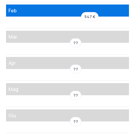
Feb
547 €
Mar
??
Apr
??
Mag
??
Giu
??