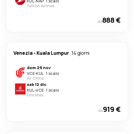
KUL
-
NAP
·
1 scalo
Turkish Airlines
888 €
da
Venezia
-
Kuala Lumpur
14 giorni
dom 29 nov
VCE
-
KUL
·
1 scalo
Air China
sab 12 dic
KUL
-
VCE
·
1 scalo
Emirates
919 €
da