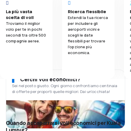
La più vasta
Ricerca flessibile
scelta di voli
Estendi la tua ricerca
Troviamo il miglior
per includere gli
volo per te in pochi
aeroporti vicini e
secondi tra oltre 500
scegli le date
compagnie aeree.
flessibili per trovare
l'opzione più
economica.
Cerchi voli economici?
Sei nel posto giusto. Ogni giorno confrontiamo centinaia
di offerte per proporti quelle migliori. Dai un'occhiata!
Quando accaparrarsi voli economici per Kuala
Lumpur?