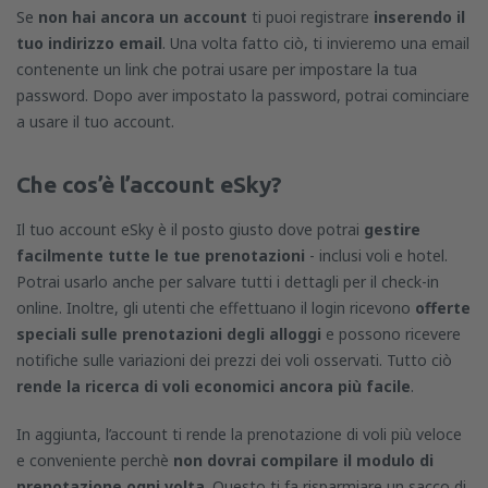
Se
non hai ancora un account
ti puoi registrare
inserendo il
tuo indirizzo email
. Una volta fatto ciò, ti invieremo una email
contenente un link che potrai usare per impostare la tua
password. Dopo aver impostato la password, potrai cominciare
a usare il tuo account.
Che cos’è l’account eSky?
Il tuo account eSky è il posto giusto dove potrai
gestire
facilmente tutte le tue prenotazioni
- inclusi voli e hotel.
Potrai usarlo anche per salvare tutti i dettagli per il check-in
online. Inoltre, gli utenti che effettuano il login ricevono
offerte
speciali sulle prenotazioni degli alloggi
e possono ricevere
notifiche sulle variazioni dei prezzi dei voli osservati. Tutto ciò
rende la ricerca di voli economici ancora più facile
.
In aggiunta, l’account ti rende la prenotazione di voli più veloce
e conveniente perchè
non dovrai compilare il modulo di
prenotazione ogni volta
. Questo ti fa risparmiare un sacco di