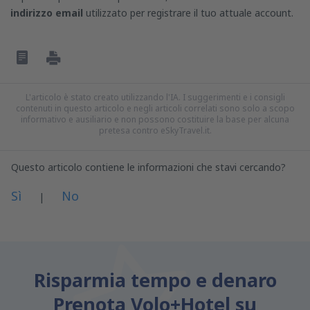
indirizzo email
utilizzato per registrare il tuo attuale account.
L'articolo è stato creato utilizzando l'IA. I suggerimenti e i consigli
contenuti in questo articolo e negli articoli correlati sono solo a scopo
informativo e ausiliario e non possono costituire la base per alcuna
pretesa contro eSkyTravel.it.
Questo articolo contiene le informazioni che stavi cercando?
Sì
No
|
A mio parere questo articolo:
Non è chiaro
Risparmia tempo e denaro
Contiene informazioni errate
Prenota Volo+Hotel su
Non esaurisce l'argomento